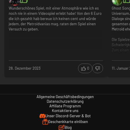
Wunderschönes Spiel, mit einer Atmosphäre wie ich es
Ghost Song 
noch nie in einem Videospiel erlebt habe! Von den 6 Euro
Universum. 
die ich gezahlt hab bereue ich keinen cent und würde
Dialoge si
jedem, der Metroidvanias mag, raten dem Spiel einen
gesamten g
Versuch zu geben.
Metroid ehe
Stelle dich anspruchsvollen Gegnern
Die Spielze
Verlasse dich in Kämpfen gegen die pilzartigen Aliens und
Schwierigk
Metallungetüme Lorians auf deine Reaktionsfähigkeit und Präzision.
Zum einen 
Werde stärker und modifiziere deine Rüstung sowie deinen Blaster mit
anderen in
einem Arsenal an Modulen.
strukturie
musste um
28. Dezember 2023
0
11. Januar
Raumschiff
Die Steuer
Bugs hatte 
Allgemeine Geschäftsbedingungen
nachdem s
Datenschutzerklärung
zum Händle
Affiliate Programm
spricht, o
Kontaktiere uns
Unser Discord-Server & Bot
Geschenkkarte einlösen
Blog