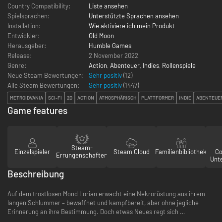
Country Compatibility:
Liste ansehen
Spielsprachen:
Unterstützte Sprachen ansehen
Installation:
Wie aktiviere ich mein Produkt
Entwickler:
Old Moon
Herausgeber:
Humble Games
Release:
2 November 2022
Genre:
Action
,
Abenteuer
,
Indies
,
Rollenspiele
Neue Steam Bewertungen:
Sehr positiv
(12)
Alle Steam Bewertungen:
Sehr positiv
(
1447
)
METROIDVANIA
SCI-FI
2D
ACTION
ATMOSPHÄRISCH
PLATTFORMER
INDIE
ABENTEUE
Game features
Steam-
Einzelspieler
Steam Cloud
Familienbibliothek
Co
Errungenschaften
Unt
Beschreibung
Auf dem trostlosen Mond Lorian erwacht eine Nekrorüstung aus ihrem
langen Schlummer – bewaffnet und kampfbereit, aber ohne jegliche
Erinnerung an ihre Bestimmung. Doch etwas Neues regt sich …