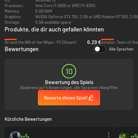
Processor:
Intel Core i7-2600 or AMD FX-8350
Memory:
6 GB RAM
Graphics:
NVIDIA GeForce GTX 750, 2 GB or AMD Radeon R7 360, 2 GB
Storage:
5 GB available space
Produkte, die dir auch gefallen könnten
-79%
-95%
6.29 €
Ori and the Will of the Wisps - PC (Steam)
Astalon: Tears of th
Bewertungen
Alle Sprachen
Werde stärker und mache Fortschritte
Erwirb in den Tiefen mächtige Waffen und spielverändernde neue
Fähigkeiten, mit denen du Zugang zu neuen Schichten des Monds erhältst
10
und optionale Geheimgebiete erkunden kannst.
Bewertung des Spiels
Basierend auf 4 Bewertungen, alle Sprachen inbegriffen
Bewerte dieses Spiel!
Kürzliche Bewertungen