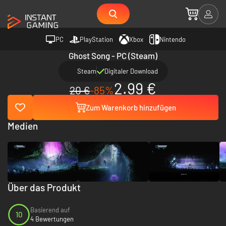
PC
PlayStation
Xbox
Nintendo
Ghost Song - PC (Steam)
Steam
Digitaler Download
2.99 €
20 €
-85%
Zum Warenkorb hinzufügen
Medien
Über das Produkt
Basierend auf
10
4 Bewertungen