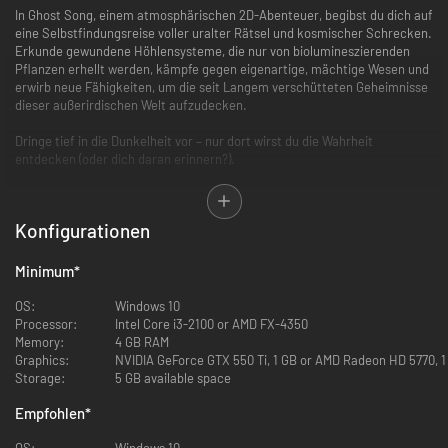
In Ghost Song, einem atmosphärischen 2D-Abenteuer, begibst du dich auf
eine Selbstfindungsreise voller uralter Rätsel und kosmischer Schrecken.
Erkunde gewundene Höhlensysteme, die nur von biolumineszierenden
Pflanzen erhellt werden, kämpfe gegen eigenartige, mächtige Wesen und
erwirb neue Fähigkeiten, um die seit Langem verschütteten Geheimnisse
dieser außerirdischen Welt aufzudecken.
Dringe tief in die Dunkelheit vor – nur dort wirst du die Wahrheit
entdecken (oder dich daran erinnern?).
MERKMALE
Konfigurationen
Entdecke, was in der Tiefe verborgen liegt
Erkunde verschlungene, fremdartige Gänge sowie vor langer Zeit
aufgegebene Labore in einer weitläufigen, wunderschön gestalteten 2D-
Minimum
*
Welt im Metroidvania-Stil mit Geheimkammern und einer fesselnden
Story.
OS:
Windows 10
Processor:
Intel Core i3-2100 or AMD FX-4350
Memory:
4 GB RAM
Graphics:
NVIDIA GeForce GTX 550 Ti, 1 GB or AMD Radeon HD 5770, 1
Storage:
5 GB available space
Empfohlen
*
OS:
Windows 10