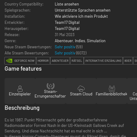
Country Compatibility:
Liste ansehen
Spielsprachen:
Unterstützte Sprachen ansehen
Installation:
Wie aktiviere ich mein Produkt
Entwickler:
Team17 Digital
Herausgeber:
Team17 Digital
Release:
31 Mai 2023
Genre:
Abenteuer
,
Indies
,
Simulation
Neue Steam Bewertungen:
Sehr positiv
(59)
Alle Steam Bewertungen:
Sehr positiv
(
6072
)
GEFORCE NOW
HORROR
ABENTEUER
RÄTSEL
INTERAKTIVE ERZÄHLUNG
80ER
S
Game features
Steam-
Einzelspieler
Steam Cloud
Familienbibliothek
Co
Errungenschaften
Unt
Beschreibung
Es ist 1987. Punkt Mitternacht geht der großstadterfahrene
Radiomoderator Forrest Nash in der US-Kleinstadt Gallows Creek auf
Sendung. Und diese Nachtschicht hat es mal echt in sich …
In diesem Horror-Comedy-Abenteuer musst du Rätsel lösen, damit die