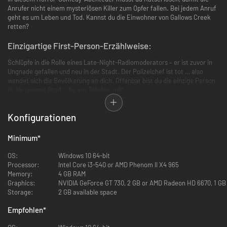
Anrufer nicht einem mysteriösen Killer zum Opfer fallen. Bei jedem Anruf
geht es um Leben und Tod. Kannst du die Einwohner von Gallows Creek
retten?
Einzigartige First-Person-Erzählweise:
Schlüpfe in die Rolle eines Late-Night-Radiomoderators – er ist zuvor in
Ungnade gefallen und neu in der Stadt. Der Polizeichef ist tot … also
wendet sich die Bevölkerung an dich. Offenbar bist du die einzige Person
in der ganzen Stadt, die ans Telefon geht.
Konfigurationen
Minimum
*
OS:
Windows 10 64-bit
Processor:
Intel Core i3-540 or AMD Phenom II X4 965
Memory:
4 GB RAM
Graphics:
NVIDIA GeForce GT 730, 2 GB or AMD Radeon HD 6670, 1 GB
Storage:
2 GB available space
Entscheidungen in Echtzeit treffen und Rätsel lösen:
Empfohlen
*
Mithilfe von Dialogbäumen interagierst du mit einer Vielzahl von