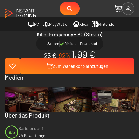
PC
PlayStation
Xbox
Nintendo
Killer Frequency - PC (Steam)
Steam
Digitaler Download
1.99 €
25 €
-92%
Zum Warenkorb hinzufügen
Medien
Über das Produkt
Basierend auf
9.5
24 Bewertungen