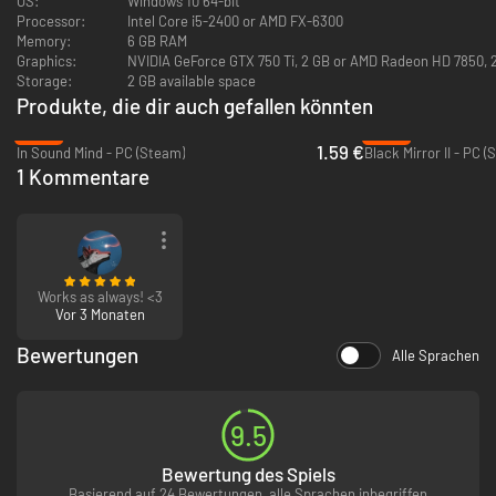
OS:
Windows 10 64-bit
exzentrischen Kleinstadtbewohnern, darunter potenzielle Opfer und
Processor:
Intel Core i5-2400 or AMD FX-6300
Verdächtige. Erkunde deine Umgebung, sammle Hinweise, triff
Memory:
6 GB RAM
Entscheidungen, löse knifflige Rätsel und versuche, deinen Anrufern ein
Graphics:
NVIDIA GeForce GTX 750 Ti, 2 GB or AMD Radeon HD 7850, 
weiteres Aufwachen zu ermöglichen.
Storage:
2 GB available space
Produkte, die dir auch gefallen könnten
-95%
-88%
1.59 €
In Sound Mind - PC (Steam)
Black Mirror II - PC (
1 Kommentare
Works as always! <3
Vor 3 Monaten
Retro-Slasher-Setting:
Bewertungen
Alle Sprachen
Wage den Sprung ins Jahr 1987 und in ein von Slasher-Filmen inspiriertes
Abenteuer – erkunde einen detailreich gestalteten Radiosender und
interagiere mit dutzenden, sich physikalisch korrekt verhaltenden
Objekten aus einer vergangenen Ära, inklusive voll funktionsfähigem
9.5
Kassettenrekorder und Plattenspieler. Dank Vollvertonung und einem
echten Killer-Soundtrack mitsamt 80er-infiziertem klassischen Rock und
Bewertung des Spiels
Synthwave!
Basierend auf 24 Bewertungen, alle Sprachen inbegriffen