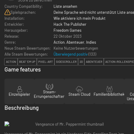
Country Compatibility:
Liste ansehen
Spielsprachen:
Deine Sprache wird nicht unterstützt Liste ans
Installation:
Wie aktiviere ich mein Produkt
Entwickler:
Hack The Publisher
Herausgeber:
Freedom Games
Release:
22 Oktober 2023
Genre:
Action
,
Abenteuer
,
Indies
Neue Steam Bewertungen:
Keine Nutzerbewertungen
Alle Steam Bewertungen:
Überwiegend positiv
(
133
)
ACTION
BEAT ’EM UP
PIXEL-ART
SIDESCROLLER
2D
ABENTEUER
ACTION-ROLLENSPI
Game features
Steam-
Einzelspieler
Steam Cloud
Familienbibliothek
Co
Errungenschaften
Unt
Beschreibung
Vengeance of Mr. Peppermint ist ein Hardcore Side-Scrolling Beat-'em-