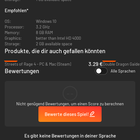
Empfohlen
*
OS:
Windows 10
Processor:
3.2 GHz
Memory:
8 GB RAM
Graphics:
better than Intel HD 4000
Storage:
2 GB available space
Produkte, die dir auch gefallen könnten
-87%
-93%
3.29 €
Streets of Rage 4 - PC & Mac (Steam)
Bewertungen
Alle Sprachen
--
Nicht genügend Bewertungen, um einen Score zu berechnen
Peppermints Besessenheit von Rache hat ihn in eine Tötungsmaschine
verwandelt. Nutze die unglaublich präzise Steuerung, um Combos zu
Bewerte dieses Spiel!
choreografieren und jeden zu zerstören, der sich ihm in den Weg stellt.
Führe brutale Fatality-Moves durch. Improvisiere Waffen und prügle auf
Gegner ein, bis nichts als ein roter Nebel übrig bleibt, oder packe sie und
nutze die Umgebung, um sie zu eliminieren: Haken, Industriefleischwölfe,
Es gibt keine Bewertungen in deiner Sprache
Öfen … alles kann der kriminellen Karriere eines Gauners ein brutal-