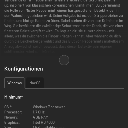
up, inspiriert von klassischen koreanischen Krimifilmen. Du übernimmst
die Rolle von Mister Peppermint, einem hartgesottenen Detektiv, der in
den Wahnsinn getrieben wird. Deine Aufgabe ist es, den Strippenzieher zu
finden, und blutige Rache zu üben. Dabei stehen dir zahllose Kriminelle im
Weg. Sie bevölkern die zwielichtige Schattenseite der Stadt, die von einer
finsteren Sekte vergiftet wird. Es liegt an dir, sie zu vernichten – mit
allem, was du zwischen die Finger kriegen kannst. Aber während du dich
durch die Leichenberge wühlst und das Blut von Peppermints makellosem
Anzug abwischst, sei dir bewusst, dass dieser Detektiv sein eigener
schlimmster Feind sein könnte.
Konfigurationen
Vor langer Zeit wurden die Kinder eines örtlichen Polizeibeamten von
Windows
MacOS
einem Serienmörder gefangen genommen. Das Mädchen wurde getötet,
aber ihr Bruder konnte wie durch ein Wunder entkommen. Zwanzig Jahre
später wurde er wie sein Vater Detektiv, aufgewachsen im Glauben, dass
Minimum
*
Recht und Ordnung die Grundlage der Gesellschaft sind. Doch seine
Trauer und sein Schmerz trieben ihn an den Rand des Wahnsinns und der
OS *:
Windows 7 or newer
Blick in den Abgrund gab ihm Klarheit: Jetzt muss er den Mörder seiner
Processor:
1.7 GHz
Schwester finden und bestrafen, egal wie viele Menschen sich ihm in den
Memory:
4 GB RAM
Weg stellen.
Graphics:
Intel HD 4000
Storage:
1 GB available space