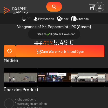
PC
PlayStation
Xbox
Nintendo
Vengeance of Mr. Peppermint - PC (Steam)
Steam
Digitaler Download
5.49 €
18 €
-70%
Zum Warenkorb hinzufügen
Medien
Über das Produkt
Nicht genügend
--
Bewertungen, um einen
Score zu berechnen