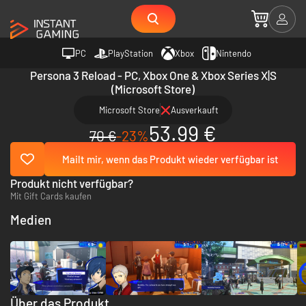
PC
PlayStation
Xbox
Nintendo
Persona 3 Reload - PC, Xbox One & Xbox Series X|S
(Microsoft Store)
Microsoft Store
Ausverkauft
53.99 €
70 €
-23%
Mailt mir, wenn das Produkt wieder verfügbar ist
Produkt nicht verfügbar?
Mit Gift Cards kaufen
Medien
Über das Produkt