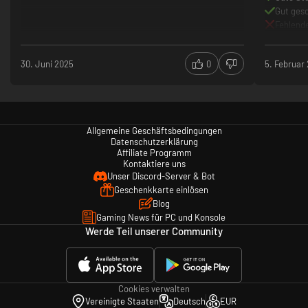
Gut ges
Fehlende
30. Juni 2025
0
5. Februar
Allgemeine Geschäftsbedingungen
Datenschutzerklärung
Affiliate Programm
Kontaktiere uns
Unser Discord-Server & Bot
Geschenkkarte einlösen
Blog
Gaming News für PC und Konsole
Werde Teil unserer Community
Cookies verwalten
Vereinigte Staaten
Deutsch
EUR