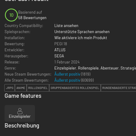
Basierend auf
10
58 Bewertungen
Country Compatibility:
Liste ansehen
Spielsprachen:
Unterstützte Sprachen ansehen
Installation:
Wie aktiviere ich mein Produkt
Bewertung:
PEGI 18
Entwickler:
ATLUS
Herausgeber:
SEGA
Release:
1 Februar 2024
Genre:
Einzelspieler
,
Rollenspiele
,
Abenteuer
,
Strategi
Neue Steam Bewertungen:
Äußerst positiv
(1819)
Alle Steam Bewertungen:
Äußerst positiv
(
60699
)
JRPG
ANIME
ROLLENSPIEL
GRUPPENBASIERTES ROLLENSPIEL
RUNDENBASIERTE STRA
Game features
Einzelspieler
Beschreibung