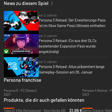
- Erlebe das prägende Spiel der Persona-Reihe in hochmoderner Grafik,
News zu diesem Spiel
mit modernisierten Funktionen und stylischer UI.
- Begib dich auf eine emotional fesselnde Reise mit neuen Szenen,
vor 2 Jahren
Charakterinteraktionen und zusätzlicher Sprachausgabe.
Persona 3 Reload: Der Erweiterungs-Pass
ist im Xbox Game Pass Ultimate enthalten
- Verbringe deine Tage mit verschiedenen Aktivitäten, erkunde Port
Island oder baue Beziehungen zu deinen Lieblingscharakteren auf.
vor 2 Jahren
Persona 3 Reload: Ein aus drei DLCs
- Baue dein optimales Team auf und führe es im Kampf, um die Schatten
bestehender Expansion Pass wurde
einer fremden Welt zu besiegen und der Wahrheit näher zu kommen.
angekündigt
vor 3 Jahren
Persona 3 Reload: Atlus präsentiert lange
Gameplay-Session am 26. Januar
Persona franchise
Persona 6 - PC (Steam)
Persona 4 Revival - 
2027
2027
Produkte, die dir auch gefallen könnten
-20%
-93%
31.99 €
Tales of Xillia Remastered - Xbox Series X|S
Battle Chasers: Nigh