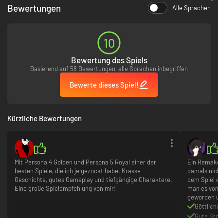
Bewertungen
Alle Sprachen
10
Bewertung des Spiels
Basierend auf 58 Bewertungen, alle Sprachen inbegriffen
Bewerte dieses Spiel!
Kürzliche Bewertungen
Mit Persona 4 Golden und Persona 5 Royal einer der
Ein Remake
besten Spiele, die ich je gezockt habe. Krasse
damals nich
Geschichte, gutes Gameplay und tiefgängige Charaktere.
dem Spiel 
Eine große Spielempfehlung von mir!
man es von
geworden u
Göttlic
Gute St