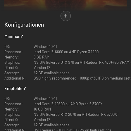
Konfigurationen
Minimum
*
OS:
Windows 10-11
Processor:
Intel Core i5-6600 ou AMD Ryzen 3 1200
Memory:
8 GB RAM
Graphics:
NVIDIA GeForce GTX 970 ou ATI Radeon RX 470 (4Go VRAM)
DirectX:
Version 12
Storage:
42 GB available space
Additional Notes:
SSD highly recommended - 1080p @30 IPS on medium sett
Empfohlen
*
OS:
Windows 10-11
Processor:
Intel Core i5-10500 ou AMD Ryzen 5 3700X
Memory:
16 GB RAM
Graphics:
NVIDIA GeForce RTX 2070 ou ATI Radeon RX 5700XT
DirectX:
Version 12
Storage:
42 GB available space
Additional Notes:
SSD required - 1080p @60 FPS on high settings