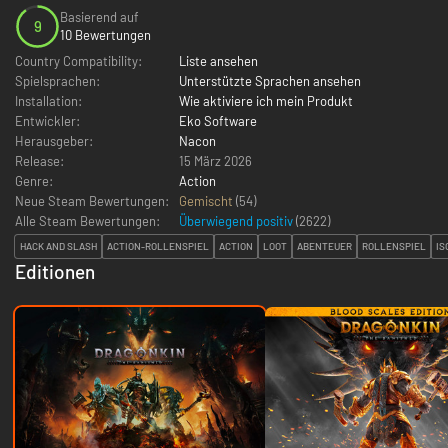
Basierend auf
9
10 Bewertungen
Country Compatibility:
Liste ansehen
Spielsprachen:
Unterstützte Sprachen ansehen
Installation:
Wie aktiviere ich mein Produkt
Entwickler:
Eko Software
Herausgeber:
Nacon
Release:
15 März 2026
Genre:
Action
Neue Steam Bewertungen:
Gemischt
(54)
Alle Steam Bewertungen:
Überwiegend positiv
(
2622
)
HACK AND SLASH
ACTION-ROLLENSPIEL
ACTION
LOOT
ABENTEUER
ROLLENSPIEL
IS
Editionen