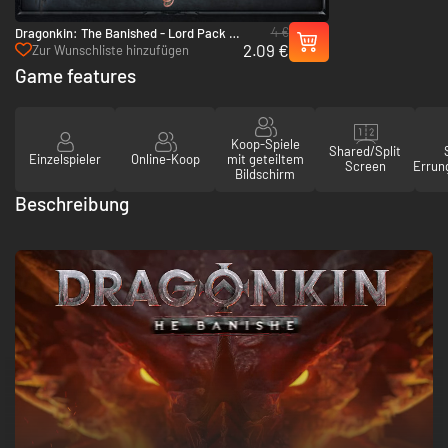
4 €
Dragonkin: The Banished - Lord Pack -
2.09 €
PC (Steam)
Zur Wunschliste hinzufügen
Game features
Koop-Spiele
Shared/Split
Einzelspieler
Online-Koop
mit geteiltem
Screen
Errun
Bildschirm
Beschreibung