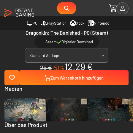
PC
PlayStation
Xbox
Nintendo
Dragonkin: The Banished - PC (Steam)
Steam
Digitaler Download
Standard Auflage
12.29 €
25 €
-51%
Zum Warenkorb hinzufügen
Medien
Über das Produkt