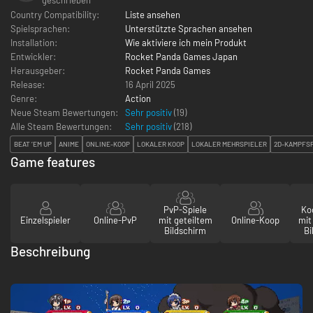
Country Compatibility:
Liste ansehen
Spielsprachen:
Unterstützte Sprachen ansehen
Installation:
Wie aktiviere ich mein Produkt
Entwickler:
Rocket Panda Games Japan
Herausgeber:
Rocket Panda Games
Release:
16 April 2025
Genre:
Action
Neue Steam Bewertungen:
Sehr positiv
(19)
Alle Steam Bewertungen:
Sehr positiv
(
218
)
BEAT ’EM UP
ANIME
ONLINE-KOOP
LOKALER KOOP
LOKALER MEHRSPIELER
2D-KAMPFS
Game features
PvP-Spiele
Ko
Einzelspieler
Online-PvP
mit geteiltem
Online-Koop
mit
Bildschirm
Bi
Beschreibung