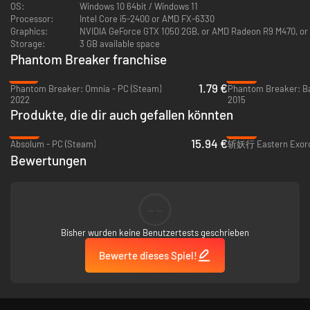
höhere Stufen auf und erhalten Punkte, um neue Fähigkeiten
OS:
Windows 10 64bit / Windows 11
freizuschalten, wodurch das Gameplay um ein Entwicklungselement
Processor:
Intel Core i5-2400 or AMD FX-6330
erweitert wird.
Graphics:
NVIDIA GeForce GTX 1050 2GB, or AMD Radeon R9 M470, or 
Erreiche höhere Stufen deiner Charaktere und Fähigkeiten, rette Nagi
Storage:
3 GB available space
und kehre in deine Welt zurück!
Phantom Breaker franchise
-91%
-32%
OPTIMIERTES GAMEPLAY
1.79 €
Phantom Breaker: Omnia - PC (Steam)
Phantom Breaker: Ba
2022
2015
Das Spiel wurde in Unreal Engine 5 komplett neu aufgebaut, was
Produkte, die dir auch gefallen könnten
geschmeidigeres Gameplay, herausstechendere Spezialangriffe und ein
verbessertes Onlineerlebnis ermöglicht.
-36%
-93%
15.94 €
Absolum - PC (Steam)
斩妖行 Eastern Exorci
ONLINE-KOOP UND VS-MODI
Bewertungen
Spiele im lokalen Multiplayer mit bis zu vier Personen in Koop- und
Versus-Modi. Im Online-Multiplayer können bis zu sechs Personen im Koop
und bis zu acht Personen im Versus-Modus spielen. Dank
--
plattformübergreifendem Onlinespiel kannst du dich mit Spielern aus aller
Welt zusammentun oder gegen sie antreten!
Bisher wurden keine Benutzertests geschrieben
SPIELE ALS GEGNER
Bewerte dieses Spiel!
Übernimm die Rolle mächtiger Gegenspieler aus dem Universum von
Phantom Breaker: Battle Grounds. Insgesamt 38 Charaktere sind
spielbar! Schalte sie für Koop- und Versus-Modi frei, indem du den Story-