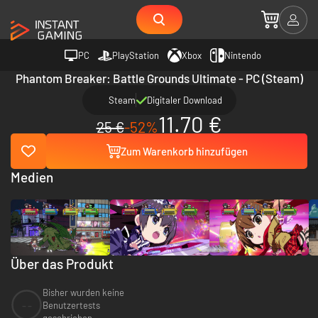
PC
PlayStation
Xbox
Nintendo
Phantom Breaker: Battle Grounds Ultimate - PC (Steam)
Steam
Digitaler Download
11.70 €
25 €
-52%
Zum Warenkorb hinzufügen
Medien
Über das Produkt
Bisher wurden keine
--
Benutzertests
geschrieben