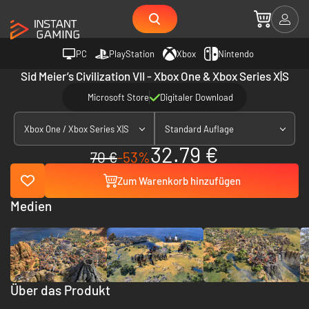
PC
PlayStation
Xbox
Nintendo
Sid Meier’s Civilization VII - Xbox One & Xbox Series X|S
Microsoft Store
Digitaler Download
Xbox One / Xbox Series X|S
Standard Auflage
32.79 €
70 €
-53%
Zum Warenkorb hinzufügen
Medien
Über das Produkt