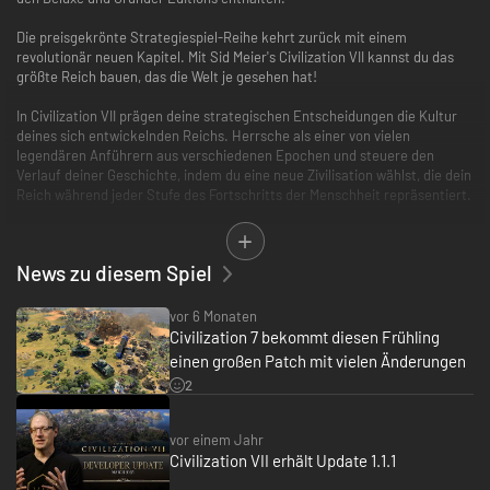
Die preisgekrönte Strategiespiel-Reihe kehrt zurück mit einem
revolutionär neuen Kapitel. Mit Sid Meier's Civilization VII kannst du das
größte Reich bauen, das die Welt je gesehen hat!
In Civilization VII prägen deine strategischen Entscheidungen die Kultur
deines sich entwickelnden Reichs. Herrsche als einer von vielen
legendären Anführern aus verschiedenen Epochen und steuere den
Verlauf deiner Geschichte, indem du eine neue Zivilisation wählst, die dein
Reich während jeder Stufe des Fortschritts der Menschheit repräsentiert.
Baue Städte und erschaffe architektonische Wunder, um dein Territorium
zu erweitern, verbessere deine Zivilisation mit technologischen
News zu diesem Spiel
Durchbrüchen und erobere konkurrierende Zivilisationen oder kooperiere
mit ihnen, um die Weiten der unbekannten Welt zu erkunden. Strebe in
einem immersiven Solo-Spiel nach Wohlstand oder spiele mit anderen
vor 6 Monaten
online im Multiplayer-Modus.**
Civilization 7 bekommt diesen Frühling
einen großen Patch mit vielen Änderungen
Egal, ob du historische Pfade nachempfindest oder deinen ganz eigenen
2
Weg durch die Geschichte gehen willst – baue etwas, an das du glaubst,
und erschaffe eine Legende, die die Epochen von Civilization VII
überdauern wird.
vor einem Jahr
Civilization VII erhält Update 1.1.1
ERSCHAFFE EIN REICH, DAS DIE ZEIT ÜBERDAUERT