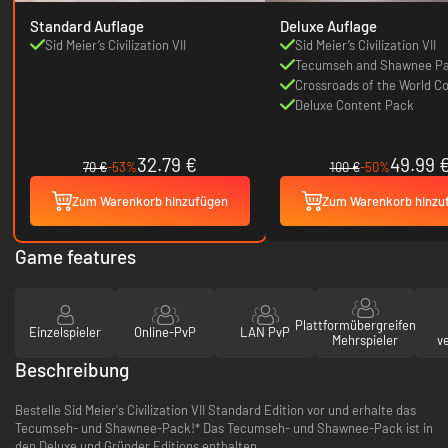
Standard Auflage
Deluxe Auflage
Sid Meier’s Civilization VII
Sid Meier’s Civilization VII
Tecumseh and Shawnee P
Crossroads of the World Co
Deluxe Content Pack
32.79 €
49.99 
70 €
-53%
100 €
-50%
Zum Warenkorb hinzufügen
Zum Warenkorb hinzu
Game features
Plattformübergreifender
Einzelspieler
Online-PvP
LAN PvP
Mehrspieler
v
Beschreibung
Bestelle Sid Meier's Civilization VII Standard Edition vor und erhalte das
Tecumseh- und Shawnee-Pack!* Das Tecumseh- und Shawnee-Pack ist in
den Deluxe und Gründer Editions enthalten.