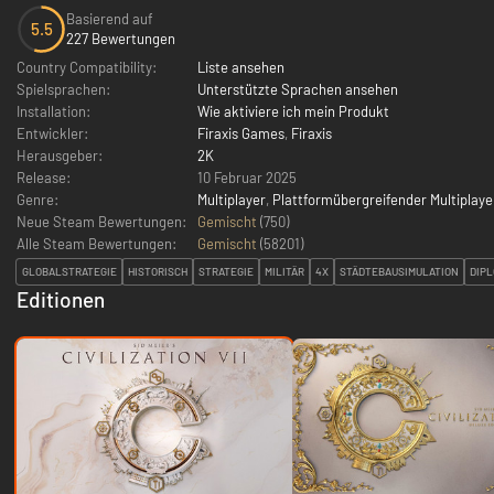
Basierend auf
5.5
227 Bewertungen
Country Compatibility:
Liste ansehen
Spielsprachen:
Unterstützte Sprachen ansehen
Installation:
Wie aktiviere ich mein Produkt
Entwickler:
Firaxis Games
,
Firaxis
Herausgeber:
2K
Release:
10 Februar 2025
Genre:
Multiplayer
,
Plattformübergreifender Multiplaye
Neue Steam Bewertungen:
Gemischt
(750)
Alle Steam Bewertungen:
Gemischt
(
58201
)
GLOBALSTRATEGIE
HISTORISCH
STRATEGIE
MILITÄR
4X
STÄDTEBAUSIMULATION
DIPL
Editionen