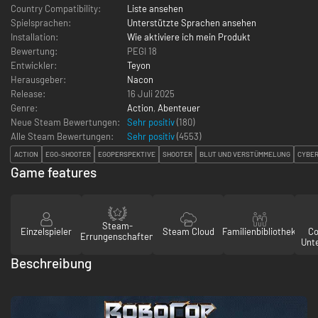
Country Compatibility:
Liste ansehen
Spielsprachen:
Unterstützte Sprachen ansehen
Installation:
Wie aktiviere ich mein Produkt
Bewertung:
PEGI 18
Entwickler:
Teyon
Herausgeber:
Nacon
Release:
16 Juli 2025
Genre:
Action
,
Abenteuer
Neue Steam Bewertungen:
Sehr positiv
(180)
Alle Steam Bewertungen:
Sehr positiv
(
4553
)
ACTION
EGO-SHOOTER
EGOPERSPEKTIVE
SHOOTER
BLUT UND VERSTÜMMELUNG
CYBE
Game features
Steam-
Einzelspieler
Steam Cloud
Familienbibliothek
Co
Errungenschaften
Unt
Beschreibung