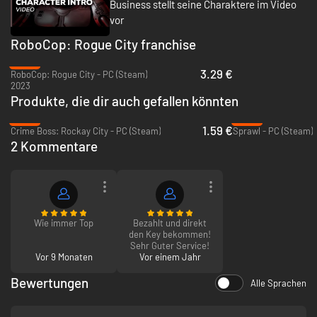
Business stellt seine Charaktere im Video
Mach dich bereit, einer neuen Generation von Feinden
vor
gegenüberzutreten: OmniTower ist vollgepackt mit High-Tech-
Bedrohungen. Von fliegenden Drohnen bis hin zu explodierenden
RoboCop: Rogue City franchise
Robotern und Anti-Personen-Geschütztürmen ist jedes Stockwerk mit
tödlichen Fallen gespickt. Elitesoldaten sind schwer bewaffnet. Stelle
-92%
3.29 €
dich gepanzerten Trupps mit Miniguns, Spezialeinheiten mit Jetpacks und
RoboCop: Rogue City - PC (Steam)
2023
mit Katanas bewaffneten Feinden, die eher Maschinen als Menschen
Produkte, die dir auch gefallen könnten
ähneln.
-92%
-93%
1.59 €
Crime Boss: Rockay City - PC (Steam)
Sprawl - PC (Steam)
2 Kommentare
Wie immer Top
Bezahlt und direkt
den Key bekommen!
Sehr Guter Service!
Vor 9 Monaten
Vor einem Jahr
Bewertungen
Wenn es zu spät ist, „Freeze“ zu rufen, kannst du dich darauf verlassen,
Alle Sprachen
dass RoboCops Arsenal den Kampfgeist des Feindes abkühlen wird. Wähle
aus einer großen Vielfalt von Superwaffen, darunter die legendäre Auto-9