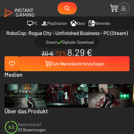
PC
PlayStation
Xbox
Nintendo
RoboCop: Rogue City - Unfinished Business - PC (Steam)
Steam
Digitaler Download
8.29 €
30 €
-72%
Zum Warenkorb hinzufügen
Medien
Über das Produkt
Basierend auf
9.5
23 Bewertungen