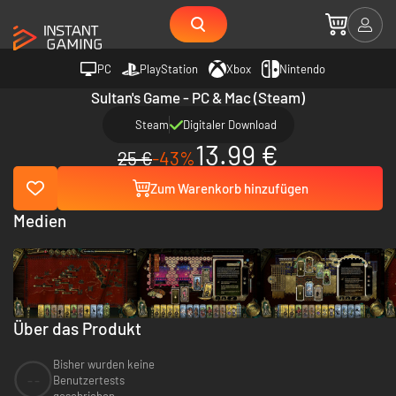
PC
PlayStation
Xbox
Nintendo
Sultan's Game - PC & Mac (Steam)
Steam
Digitaler Download
13.99 €
25 €
-43%
Zum Warenkorb hinzufügen
Medien
Über das Produkt
Bisher wurden keine
--
Benutzertests
geschrieben