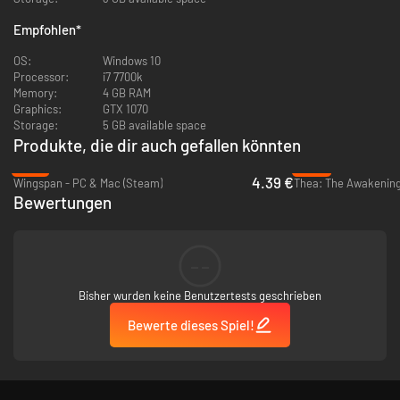
Empfohlen
*
OS:
Windows 10
Processor:
i7 7700k
Memory:
4 GB RAM
Graphics:
GTX 1070
Storage:
5 GB available space
Produkte, die dir auch gefallen könnten
Time is your enemy. Allocate allies and manage resources before the
-78%
-86%
sand runs out. Accumulate wealth, secrets, and influence to survive the
4.39 €
Wingspan - PC & Mac (Steam)
Thea: The Awakening
court's deadly politics. Every hour wasted brings the headsman closer.
Bewertungen
--
Bisher wurden keine Benutzertests geschrieben
Bewerte dieses Spiel!