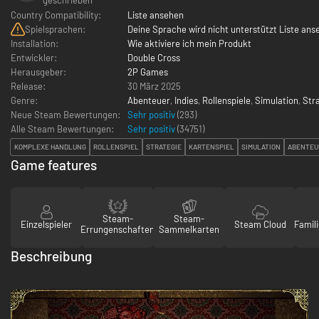
Country Compatibility:
Liste ansehen
Spielsprachen:
Deine Sprache wird nicht unterstützt Liste ans
Installation:
Wie aktiviere ich mein Produkt
Entwickler:
Double Cross
Herausgeber:
2P Games
Release:
30 März 2025
Genre:
Abenteuer
,
Indies
,
Rollenspiele
,
Simulation
,
Str
Neue Steam Bewertungen:
Sehr positiv
(293)
Alle Steam Bewertungen:
Sehr positiv
(
34751
)
KOMPLEXE HANDLUNG
ROLLENSPIEL
STRATEGIE
KARTENSPIEL
SIMULATION
ABENTEU
Game features
Steam-
Steam-
Einzelspieler
Steam Cloud
Famili
Errungenschaften
Sammelkarten
Beschreibung