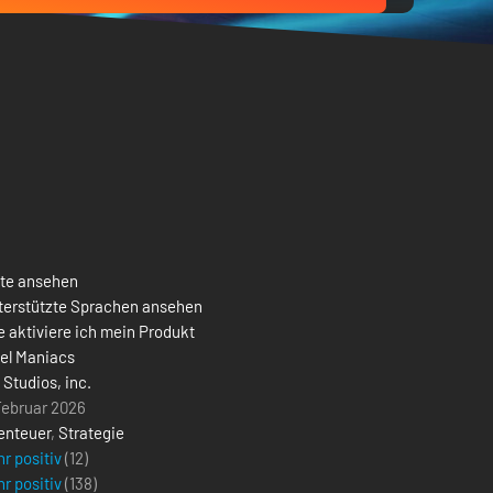
ste ansehen
terstützte Sprachen ansehen
 aktiviere ich mein Produkt
xel Maniacs
Studios, inc.
Februar 2026
enteuer
,
Strategie
r positiv
(12)
r positiv
(
138
)