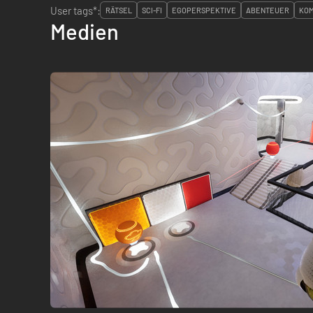
User tags*:
RÄTSEL
SCI-FI
EGOPERSPEKTIVE
ABENTEUER
KOM
Medien