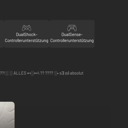
DualShock-
DualSense-
Controllerunterstützung
Controllerunterstützung
!░ ░ ALLES ↤░↤\ ?? ???? ░• sƎ ᴉsʇ absolut