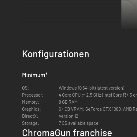
Konfigurationen
Minimum
*
Willkommen bei ChromaTec
OS:
Windows 10 64-bit (latest version)
Hier bei ChromaTec sind Farben Magnete! Naja, nicht ganz
Processor:
4 Core CPU @ 2.5 GHz (Intel Core i3/i5 o
Deutsch: Wände ziehen Objekte derselben Farbe an. Alle mög
Memory:
8 GB RAM
mörderische WorkerDroids* (Aufzählung nicht abschließend
Graphics:
6+ GB VRAM; GeForce GTX 1060, AMD R
DirectX:
Version 12
Storage:
7 GB available space
ChromaGun franchise