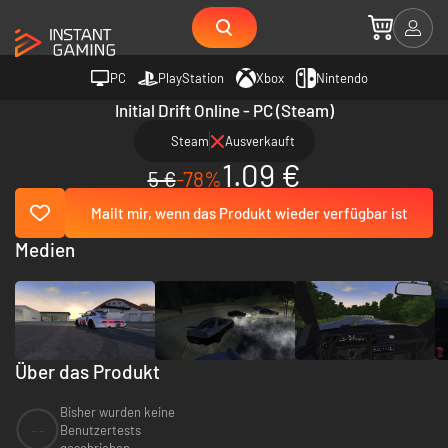
PC
PlayStation
Xbox
Nintendo
Initial Drift Online - PC (Steam)
Steam
Ausverkauft
1.09 €
5 €
-78%
Mailt mir, wenn das Produkt wieder verfügbar ist
Medien
Über das Produkt
Bisher wurden keine
--
Benutzertests
geschrieben