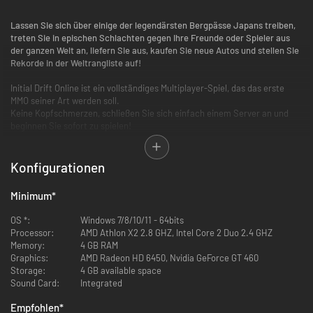
Lassen Sie sich über einige der legendärsten Bergpässe Japans treiben,
treten Sie in epischen Schlachten gegen Ihre Freunde oder Spieler aus
der ganzen Welt an, liefern Sie aus, kaufen Sie neue Autos und stellen Sie
Rekorde in der Weltrangliste auf!
Initial Drift Online ist ein vollständiges Multiplayer-Spiel, das das erste
MMO seiner Art werden soll.
Keine Kopfschmerzen, schließen Sie sich einfach einem Server an und
beginnen Sie sofort zu spielen!
Das Spiel hat eine halboffene Welt, die aus 3 legendären Schauplätzen
besteht:
Konfigurationen
-
Die Straße nach Irohazaka
Minimum
*
-
Der Berg Haruna
-
Der Berg Akagi
OS *:
Windows 7/8/10/11 - 64bits
Processor:
AMD Athlon X2 2.8 GHZ, Intel Core 2 Duo 2.4 GHZ
Memory:
4 GB RAM
Graphics:
AMD Radeon HD 6450, Nvidia GeForce GT 460
Storage:
4 GB available space
Sound Card:
Integrated
- Verdienen Sie Geld und Erfahrung mit Lieferungen!
Empfohlen
*