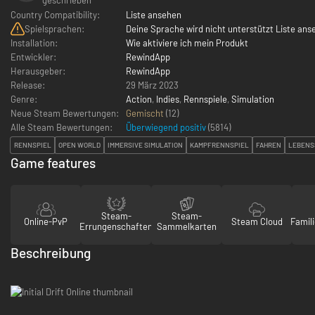
Country Compatibility:
Liste ansehen
Spielsprachen:
Deine Sprache wird nicht unterstützt Liste ans
Installation:
Wie aktiviere ich mein Produkt
Entwickler:
RewindApp
Herausgeber:
RewindApp
Release:
29 März 2023
Genre:
Action
,
Indies
,
Rennspiele
,
Simulation
Neue Steam Bewertungen:
Gemischt
(12)
Alle Steam Bewertungen:
Überwiegend positiv
(
5814
)
RENNSPIEL
OPEN WORLD
IMMERSIVE SIMULATION
KAMPFRENNSPIEL
FAHREN
LEBENS
Game features
Steam-
Steam-
Online-PvP
Steam Cloud
Famili
Errungenschaften
Sammelkarten
Beschreibung