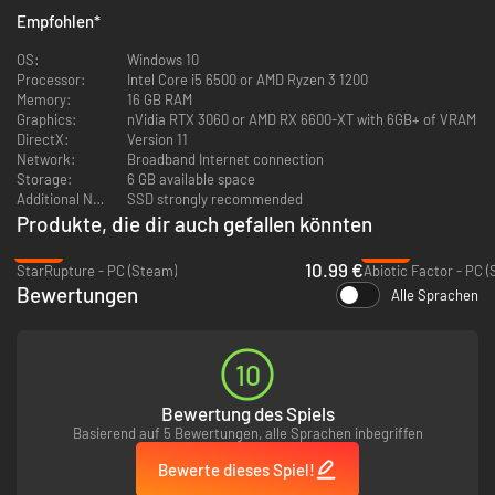
Ein Paradies zum Gestalten und Bauen
Empfohlen
*
OS:
Windows 10
Processor:
Intel Core i5 6500 or AMD Ryzen 3 1200
Memory:
16 GB RAM
Graphics:
nVidia RTX 3060 or AMD RX 6600-XT with 6GB+ of VRAM
DirectX:
Version 11
Network:
Broadband Internet connection
Storage:
6 GB available space
Additional Notes:
SSD strongly recommended
Produkte, die dir auch gefallen könnten
-45%
-39%
10.99 €
StarRupture - PC (Steam)
Abiotic Factor - PC 
Bewertungen
Alle Sprachen
Bauen Sie Ressourcen ab, veredeln Sie Materialien und stellen Sie alles
von Werkzeugen und Außenposten bis hin zu Fahrzeugen und
Raumschiffen her.
Endlose galaktische Odyssee
10
Nehmen Sie vielfältige Quests an, lüften Sie die Geheimnisse der
vergessenen Zivilisation, handeln Sie mit NSCs oder kämpfen Sie gegen
Bewertung des Spiels
skrupellose Piraten, während sich die epische Geschichte der Rettung der
Basierend auf 5 Bewertungen, alle Sprachen inbegriffen
Galaxie vor Ihren Augen entfaltet.
Intensive Kämpfe gegen die Rote Dunkelheit
Bewerte dieses Spiel!