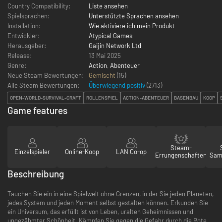
Country Compatibility:
Liste ansehen
Spielsprachen:
Unterstützte Sprachen ansehen
Installation:
Wie aktiviere ich mein Produkt
Entwickler:
Atypical Games
Herausgeber:
Gaijin Network Ltd
Release:
13 Mai 2025
Genre:
Action
,
Abenteuer
Neue Steam Bewertungen:
Gemischt
(15)
Alle Steam Bewertungen:
Überwiegend positiv
(
2713
)
OPEN-WORLD-SURVIVAL-CRAFT
ROLLENSPIEL
ACTION-ABENTEUER
BASENBAU
KOOP
Game features
Steam-
Einzelspieler
Online-Koop
LAN Co-op
Errungenschaften
Sam
Beschreibung
Tauchen Sie ein in eine Spielwelt ohne Grenzen, in der Sie jeden Planeten,
jedes System und jeden Moment selbst gestalten können. Erkunden Sie
ein Universum, das erfüllt ist von Leben, uralten Geheimnissen und
ungezähmter Schönheit. Kämpfen Sie gegen die Gefahr durch die Rote