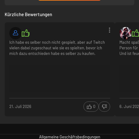
Kürzliche Bewertungen
Ich habe es selber noch nicht gespielt, aber auf Twitch
Macht spaß,
vielen dabei zugeschaut wie sie es spielten, bevor ich
Person für
mich dazu entschieden habe es selber zu kaufen.
Und ist fe
Bekämpfen Sie eine sich ausbreitende galaktische Infektion, die Wildtiere
mutieren lässt, Planeten verschlingt und alles Leben bedroht. Durch Ihre
Handlungen können Sie die Plage ausrotten – oder sie weiterhin wuchern
lassen.
Koop-Gameplay mit Spaßfaktor
Schließen Sie sich mit anderen zusammen, um gewaltige Feinde zu
besiegen, Laserangriffe aus dem Orbit zu starten oder gemeinschaftliche
21. Juli 2026
0
6. Juni 20
Megabauprojekte zu verwirklichen.
Fließende Übergänge zwischen Land, Luft und Weltraum
Allgemeine Geschäftsbedingungen