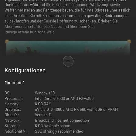
Dunkelheit an, während Sie Ressourcen abbauen, Werkzeuge sowie
Waffen herstellen und Fahrzeuge bauen, die für Ihre Odyssee unerlässlich
sind. Arbeiten Sie mit Freunden zusammen, um gewaltige Bedrohungen
zu bekämpfen und der Galaxie Hoffnung zu schenken. Erleben Sie
Abenteuer, erschaffen Sie Neues und überleben Sie!
Riesige offene kubische Welt
Konfigurationen
Minimum
*
OS:
Windows 10
Processor:
Intel Core i5 2500 or AMD FX-4350
Memory:
8 GB RAM
Graphics:
nVidia GTX 1060 / AMD RX 580 with 6GB of VRAM
Hinter jedem Stern, den Sie am Himmel oder im Weltraum sehen, verbirgt
DirectX:
Version 11
sich das Licht eines Sternensystems. Jeder Stern wird von Planeten
Network:
Broadband Internet connection
umkreist, die voller Leben sind, mit wechselnden Tag-Nacht-Zyklen,
Storage:
6 GB available space
pulsierenden NSC-Städten, Piratenaußenposten und gefährlichen Ruinen,
Additional Notes:
SSD strongly recommended
die nur auf ihre Entdeckung warten.