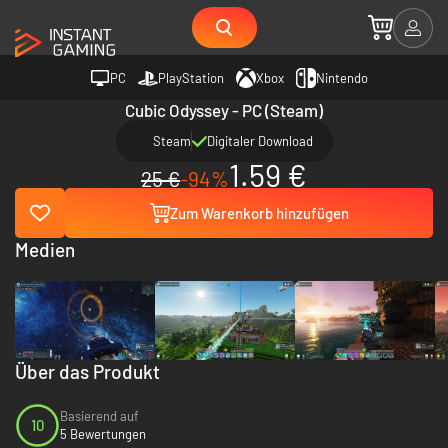
PC
PlayStation
Xbox
Nintendo
Cubic Odyssey - PC (Steam)
Steam
Digitaler Download
1.59 €
25 €
-94%
Zum Warenkorb hinzufügen
Medien
Über das Produkt
Basierend auf
10
5 Bewertungen