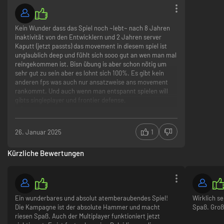
Kein Wunder dass das Spiel noch ~lebt~ nach 8 Jahren
inaktivität von den Entwicklern und 2 Jahren server
Kaputt (jetzt passts) das movement in diesem spiel ist
unglaublich deep und fühlt sich sooo gut an wen man mal
reingekommen ist. Bisn übung is aber schon nötig um
sehr gut zu sein aber es lohnt sich 100%. Es gibt kein
anderen fps was auch nur ansatzweise ans movement
rankommt. Und auch wenn man entspannt spielen will
gibts singleplayer und frontier defense,
Movement
Erspielbare Kosmetiks
single-player
26. Januar 2025
1
Jedes onlinegame mind. 3 schwitzer
Schwer als anfänger reinzukommen
Kürzliche Bewertungen
matchmaking dauert
​Ein wunderbares und absolut atemberaubendes Spiel!
Wirklich se
Die Kampagne ist der absolute Hammer und macht
Spaß. Gro
riesen Spaß. Auch der Multiplayer funktioniert jetzt