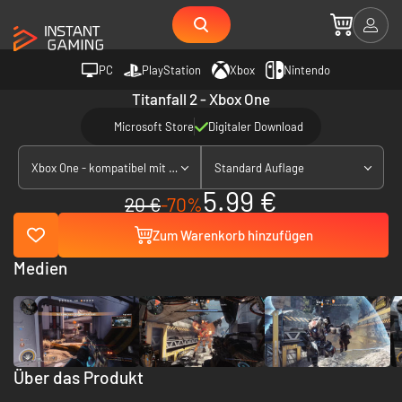
PC
PlayStation
Xbox
Nintendo
Titanfall 2 - Xbox One
Microsoft Store
Digitaler Download
Xbox One - kompatibel mit Xbox Series X|S
Standard Auflage
5.99 €
20 €
-70%
Zum Warenkorb hinzufügen
Medien
Über das Produkt