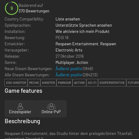
Basierend auf
9
370 Bewertungen
Country Compatibility:
Liste ansehen
Spielsprachen:
Unterstützte Sprachen ansehen
Installation:
Wie aktiviere ich mein Produkt
Bewertung:
PEGI 18
Entwickler:
Respawn Entertainment
,
Respawn
Herausgeber:
Electronic Arts
Release:
27 Oktober 2016
Genre:
Multiplayer
,
Action
Neue Steam Bewertungen:
Äußerst positiv
(1848)
Alle Steam Bewertungen:
Äußerst positiv
(
284213
)
EGO-SHOOTER
MECHS
SHOOTER
PARKOUR
ACTION
SCI-FI
EGOPERSPEKTIVE
FUTURI
Game features
Einzelspieler
Online-PvP
Beschreibung
Respawn Entertainment, das Studio hinter dem preisgekrönten Titanfall,
präsentiert Titanfall 2.