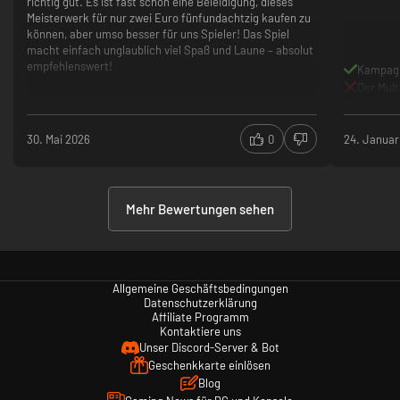
richtig gut. Es ist fast schon eine Beleidigung, dieses
Meisterwerk für nur zwei Euro fünfundachtzig kaufen zu
können, aber umso besser für uns Spieler! Das Spiel
macht einfach unglaublich viel Spaß und Laune – absolut
empfehlenswert!
Kampagn
Der Multi
30. Mai 2026
0
24. Januar
Mehr Bewertungen sehen
Allgemeine Geschäftsbedingungen
Datenschutzerklärung
Affiliate Programm
Kontaktiere uns
Unser Discord-Server & Bot
Geschenkkarte einlösen
Blog