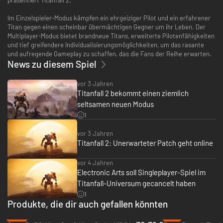
Im Einzelspieler-Modus kämpfen ein ehrgeiziger Pilot und ein erfahrener
Titan gegen einen scheinbar übermächtigen Gegner um ihr Leben. Der
Multiplayer-Modus bietet brandneue Titans, erweiterte Pilotenfähigkeiten
und tief greifendere Individualisierungsmöglichkeiten, um das rasante
und aufregende Gameplay zu schaffen, das die Fans der Reihe erwarten.
News zu diesem Spiel
vor 3 Jahren
Titanfall 2 bekommt einen ziemlich
seltsamen neuen Modus
1
vor 3 Jahren
Titanfall 2: Unerwarteter Patch geht online
vor 4 Jahren
Electronic Arts soll Singleplayer-Spiel im
Titanfall-Universum gecancelt haben
1
Produkte, die dir auch gefallen könnten
-13%
-6%