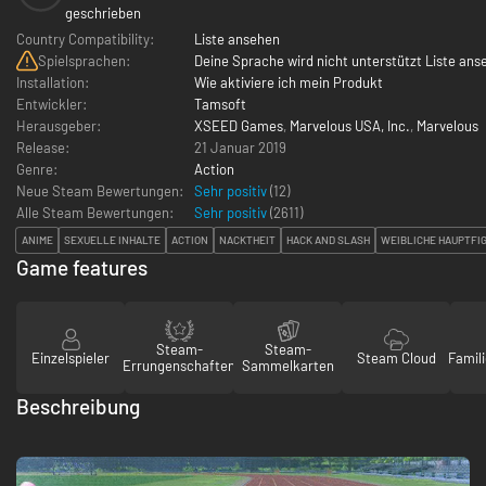
geschrieben
Country Compatibility:
Liste ansehen
Spielsprachen:
Deine Sprache wird nicht unterstützt Liste ans
Installation:
Wie aktiviere ich mein Produkt
Entwickler:
Tamsoft
Herausgeber:
XSEED Games
,
Marvelous USA, Inc.
,
Marvelous
Release:
21 Januar 2019
Genre:
Action
Neue Steam Bewertungen:
Sehr positiv
(12)
Alle Steam Bewertungen:
Sehr positiv
(
2611
)
ANIME
SEXUELLE INHALTE
ACTION
NACKTHEIT
HACK AND SLASH
WEIBLICHE HAUPTFI
Game features
Steam-
Steam-
Einzelspieler
Steam Cloud
Famili
Errungenschaften
Sammelkarten
Beschreibung