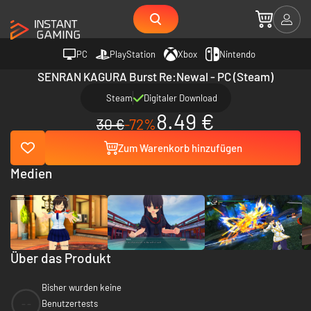
PC
PlayStation
Xbox
Nintendo
SENRAN KAGURA Burst Re:Newal - PC (Steam)
Steam
Digitaler Download
8.49 €
30 €
-72%
Zum Warenkorb hinzufügen
Medien
Über das Produkt
Bisher wurden keine
--
Benutzertests