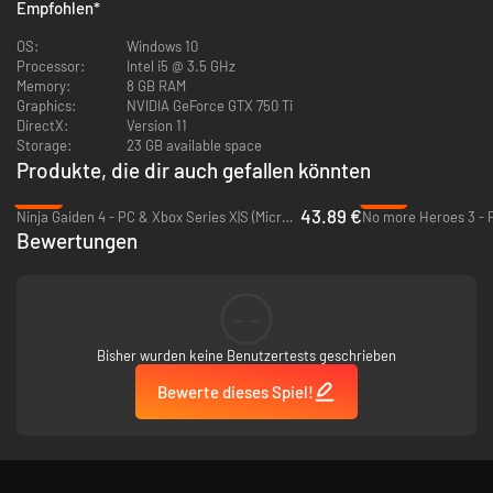
Empfohlen
*
OS:
Windows 10
Processor:
Intel i5 @ 3.5 GHz
Memory:
8 GB RAM
Graphics:
NVIDIA GeForce GTX 750 Ti
DirectX:
Version 11
Storage:
23 GB available space
Produkte, die dir auch gefallen könnten
-26%
-97%
43.89 €
Ninja Gaiden 4 - PC & Xbox Series X|S (Microsoft Store)
No more Heroes 3 - 
Bewertungen
See Where It All Began
Experience a full 3D remake of the original SENRAN KAGURA Burst,
featuring gorgeous new visuals, new collectibles, and a fresh take on the
--
shinobi girls’ very first adventures.
Strike With Precision
Bisher wurden keine Benutzertests geschrieben
New parry mechanics enhance your ability to read the battlefield and
Bewerte dieses Spiel!
time your moves and countermoves perfectly.
Burst Into Action
Unleash the fury of the new Burst Gauge. Turn the tide of battle with an
adrenaline-fueled flurry of attacks, just when you need it the most.