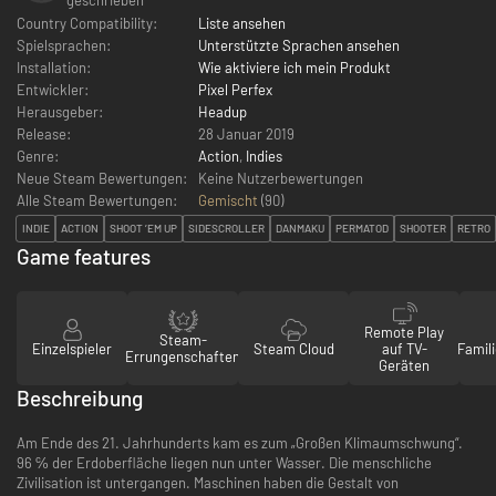
Country Compatibility:
Liste ansehen
Spielsprachen:
Unterstützte Sprachen ansehen
Installation:
Wie aktiviere ich mein Produkt
Entwickler:
Pixel Perfex
Herausgeber:
Headup
Release:
28 Januar 2019
Genre:
Action
,
Indies
Neue Steam Bewertungen:
Keine Nutzerbewertungen
Alle Steam Bewertungen:
Gemischt
(
90
)
INDIE
ACTION
SHOOT ’EM UP
SIDESCROLLER
DANMAKU
PERMATOD
SHOOTER
RETRO
Game features
Remote Play
Steam-
Einzelspieler
Steam Cloud
auf TV-
Famili
Errungenschaften
Geräten
Beschreibung
Am Ende des 21. Jahrhunderts kam es zum „Großen Klimaumschwung“.
96 ℅ der Erdoberfläche liegen nun unter Wasser. Die menschliche
Zivilisation ist untergangen. Maschinen haben die Gestalt von