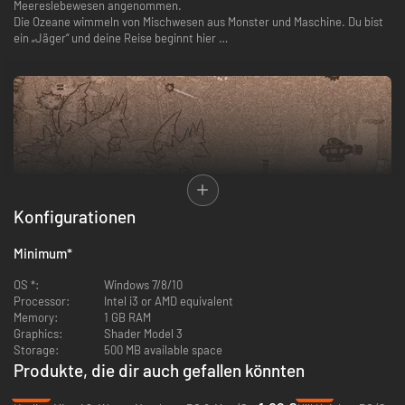
Meereslebewesen angenommen.
Die Ozeane wimmeln von Mischwesen aus Monster und Maschine. Du bist
ein „Jäger“ und deine Reise beginnt hier …
Konfigurationen
Minimum
*
OS *:
Windows 7/8/10
Earth Atlantis ist ein Side-Scroller mit originellem „Monsterjäger“-
Processor:
Intel i3 or AMD equivalent
Gameplay. Suche und jage furchteinflößende Seeungeheuer und erkunde
Memory:
1 GB RAM
eine postapokalyptische Unterwasserwelt. Schalte mehrere Schiffe mit
Graphics:
Shader Model 3
besonderen Waffen und Fähigkeiten für deine Reise frei und werde ein
Storage:
500 MB available space
legendärer Jäger!
Produkte, die dir auch gefallen könnten
-87%
-76%
Das Spiel ist in einem einzigartigen und kunstvollen „historischen“