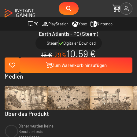
PC
PlayStation
Xbox
Nintendo
Earth Atlantis - PC (Steam)
Steam
Digitaler Download
10.59 €
15 €
-29%
Zum Warenkorb hinzufügen
Medien
Über das Produkt
Bisher wurden keine
--
Benutzertests
geschrieben