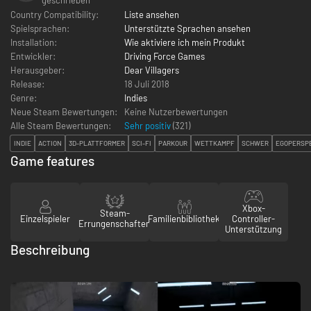
Country Compatibility:
Liste ansehen
Spielsprachen:
Unterstützte Sprachen ansehen
Installation:
Wie aktiviere ich mein Produkt
Entwickler:
Driving Force Games
Herausgeber:
Dear Villagers
Release:
18 Juli 2018
Genre:
Indies
Neue Steam Bewertungen:
Keine Nutzerbewertungen
Alle Steam Bewertungen:
Sehr positiv
(
321
)
INDIE
ACTION
3D-PLATTFORMER
SCI-FI
PARKOUR
WETTKAMPF
SCHWER
EGOPERSP
Game features
Xbox-
Steam-
Einzelspieler
Familienbibliothek
Controller-
Errungenschaften
Unterstützung
Beschreibung