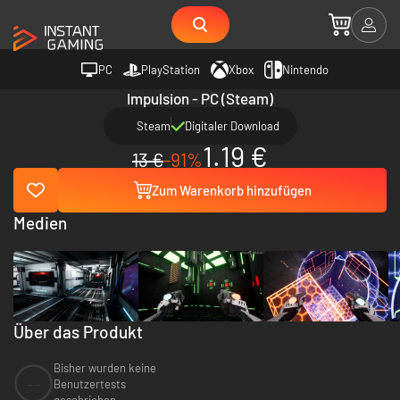
PC
PlayStation
Xbox
Nintendo
Impulsion - PC (Steam)
Steam
Digitaler Download
1.19 €
13 €
-91%
Zum Warenkorb hinzufügen
Medien
Über das Produkt
Bisher wurden keine
--
Benutzertests
geschrieben