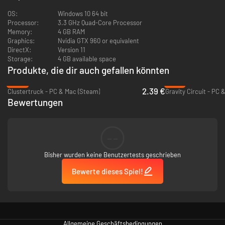
Herausforderungen suchen
OS:
Windows 10 64 bit
Processor:
3.3 GHz Quad-Core Processor
Memory:
4 GB RAM
Graphics:
Nvidia GTX 960 or equivalent
DirectX:
Version 11
Storage:
4 GB available space
Produkte, die dir auch gefallen könnten
-84%
-91%
2.39 €
Clustertruck - PC & Mac (Steam)
Gravity Circuit - PC 
Bewertungen
--
Bisher wurden keine Benutzertests geschrieben
Bewerte dieses Spiel!
Allgemeine Geschäftsbedingungen