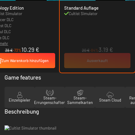
logy Edition
Standard Auflage
tist Simulator
Cultist Simulator
cer DLC
est DLC
ul DLC
le DLC
 mehr
10.29 €
3.19 €
38 €
-73%
20 €
-84%
Zum Warenkorb hinzufügen
Ausverkauft
Game features
Steam-
Steam-
Re
Einzelspieler
Steam Cloud
Errungenschaften
Sammelkarten
au
Beschreibung