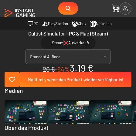
PC
PlayStation
Xbox
Nintendo
Cultist Simulator - PC & Mac (Steam)
Steam
Ausverkauft
Standard Auflage
3.19 €
20 €
-84%
Mailt mir, wenn das Produkt wieder verfügbar ist
Medien
Über das Produkt