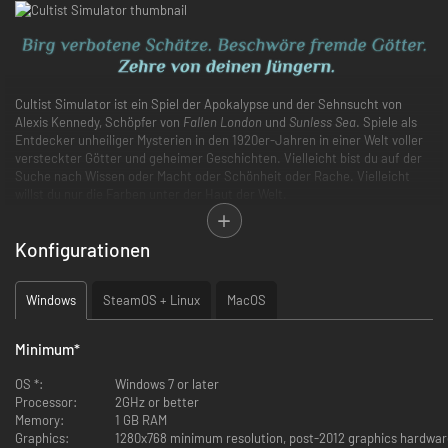
Cultist Simulator ist ein Spiel der Apokalypse und der Sehnsucht von
Alexis Kennedy, Schöpfer von
Fallen London
und
Sunless Sea
. Spiele als
Entdecker unheiliger Mysterien in den 1920er-Jahren in einer Welt voller
versteckter Götter und geheimer Geschichten. Vielleicht bist du auf der
Suche nach Wissen oder Macht oder Schönheit oder Rache. Vielleicht
willst du nur die Farben unter der Haut der Welt.
In diesem erzählerischen Roguelike-Kartenspiel wird das, was du findest,
dich für immer verändern. Jede deiner Entscheidungen, von Moment zu
Konfigurationen
Moment, treibt nicht nur die Geschichte voran - sie gestaltet sie.
Werde ein Gelehrter der ungesehenen Künste. Suche in deinen Träumen
nach Ritualen, die dich in den Wahnsinn treiben. Stelle Werkzeuge her und
Windows
SteamOS + Linux
MacOS
beschwöre Geister. Indoktriniere Unschuldige. Nimm deinen Platz als
Verkünder eines neuen Zeitalters ein.
Minimum
*
OS *:
Windows 7 or later
In diesem 20- bis 40-stündigen Spiel wirst du:
Processor:
2GHz or better
Memory:
1 GB RAM
Karten kombinieren, um deine eigene Geschichte in einer tiefen, von
Graphics:
1280x768 minimum resolution, post-2012 graphics hardwar
Lovecraft inspirierten Welt voller Ambitionen, Verlangen und Frevel