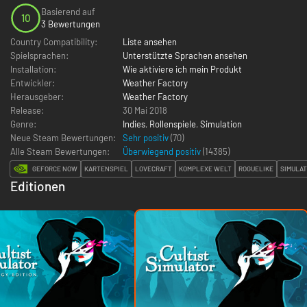
Basierend auf
10
3 Bewertungen
Country Compatibility:
Liste ansehen
Spielsprachen:
Unterstützte Sprachen ansehen
Installation:
Wie aktiviere ich mein Produkt
Entwickler:
Weather Factory
Herausgeber:
Weather Factory
Release:
30 Mai 2018
Genre:
Indies
,
Rollenspiele
,
Simulation
Neue Steam Bewertungen:
Sehr positiv
(70)
Alle Steam Bewertungen:
Überwiegend positiv
(
14385
)
GEFORCE NOW
KARTENSPIEL
LOVECRAFT
KOMPLEXE WELT
ROGUELIKE
SIMULAT
Editionen