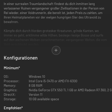
In einer surrealen Traumlandschaft findest du dich inmitten lang
verlassener Ruinen vergangener großer Zivilisationen in der Person von
Rei wieder, einer Voidrunnerin, die bereit ist, jeden Preis zu zahlen, um
ihren Heimatplaneten vor der ewigen hungrigen Gier des Ultravoid zu
bewahren.
Kämpfe dich durch Horden grotesker Kreaturen, grinde Kanten, wo
immer es geht, erklimme wilde Höhen, besiege riesige Bosse und surfe
auf den aschenen Wolken zerschmetterter, vergangener Welten, die vom
Void verschluckt wurden.
Wird Rei in der hochgradig stilisierten Welt dieses unvergleichlichen
Konfigurationen
Action-Abenteuers bestehen können? Wird sie die tödlichen
Begegnungen dieser gefräßigen Leere überleben und wird es ihr am Ende
gelingen, ihre Heimat zu retten? Wird sie die Wahrheit über diese
Minimum
*
gewaltigen Bestien in Erfahrung bringen, die dieses seltsame Land
durchstreifen, und die Geheimnisse lüften, die die Sternensaat und Echo
OS:
Windows 10
umgeben?
Processor:
Intel Core i5-3470 or AMD FX-6300
Memory:
8 GB RAM
Die Antworten auf diese und noch viele Fragen mehr erwarten dich im
Graphics:
Nvidia GeForce GTX 550 Ti, 1 GB or AMD Radeon R7 360, 2 
Ultravoid.
DirectX:
Version 11
Storage:
10 GB available space
Empfohlen
*