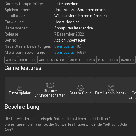
Country Compatibility:
Liste ansehen
Spielsprachen:
Unterstützte Sprachen ansehen
Installation:
Wie aktiviere ich mein Produkt
Entwickler:
Heart Machine
Herausgeber:
Annapurna Interactive
Release:
7 Dezember 2022
Genre:
Action
,
Abenteuer
Neue Steam Bewertungen:
Sehr positiv
(18)
Alle Steam Bewertungen:
Sehr positiv
(
1488
)
ACTION
ABENTEUER
ACTION-ABENTEUER
3D-PLATTFORMER
PLATTFORMER
SANDBOX
Game features
Steam-
Einzelspieler
Steam Cloud
Familienbibliothek
Co
Errungenschaften
Unt
Beschreibung
Die Entwickler des preisgekrönten Titels „Hyper Light Drifter“
präsentieren die rasante, die Schwerkraft überwindende Welt von „Solar
Ash“!