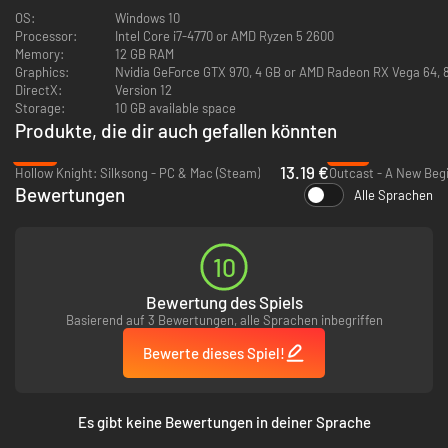
OS:
Windows 10
Processor:
Intel Core i7-4770 or AMD Ryzen 5 2600
Memory:
12 GB RAM
Graphics:
Nvidia GeForce GTX 970, 4 GB or AMD Radeon RX Vega 64, 
DirectX:
Version 12
Storage:
10 GB available space
Produkte, die dir auch gefallen könnten
-32%
-81%
13.19 €
Hollow Knight: Silksong - PC & Mac (Steam)
Outcast - A New Begi
Bewertungen
Alle Sprachen
10
Bewertung des Spiels
Basierend auf 3 Bewertungen, alle Sprachen inbegriffen
Bewerte dieses Spiel!
Es gibt keine Bewertungen in deiner Sprache