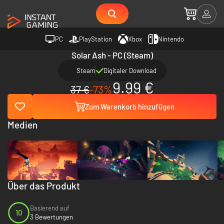
PC
PlayStation
Xbox
Nintendo
Solar Ash - PC (Steam)
Steam
Digitaler Download
9.99 €
37 €
-73%
Zum Warenkorb hinzufügen
Medien
Über das Produkt
Basierend auf
10
3 Bewertungen