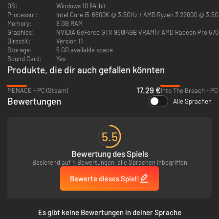
OS:
Windows 10 64-bit
Processor:
Intel Core i5-6600K @ 3.5GHz / AMD Ryzen 3 2200G @ 3.5
Memory:
8 GB RAM
Graphics:
NVIDIA GeForce GTX 960(4GB VRAM) / AMD Radeon Pro 570
DirectX:
Version 11
Als deine Heldengruppe im Kampf gegen das angreifende Imperium fällt
Storage:
5 GB available space
und die Hoffnung fast verloren ist, wird J5T-1N in die nächste Dimension
Sound Card:
Yes
geschickt, um der Heldengruppe dort deine gesammelte Erfahrung
Produkte, die dir auch gefallen könnten
weiterzugeben, damit sie eine Chance hat, den Kampf zu gewinnen. Jede
Dimension und jede Partie ist einzigartig, herausfordernd und niemals wie
-57%
-81%
die vorherige.
17.29 €
MENACE - PC (Steam)
Into The Breach - PC
Bewertungen
Alle Sprachen
5.5
Bewertung des Spiels
Basierend auf 4 Bewertungen, alle Sprachen inbegriffen
BESONDERE MERKMALE
Bewerte dieses Spiel!
Überliste deine Gegner mit Unterbrechungen, Gegenangriffen und
Kombos in einem superschnellen reaktiven Zeitkampfsystem.
Es gibt keine Bewertungen in deiner Sprache