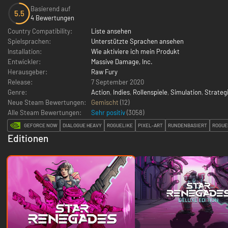
Basierend auf
5.5
4 Bewertungen
Country Compatibility:
Liste ansehen
Spielsprachen:
Unterstützte Sprachen ansehen
Installation:
Wie aktiviere ich mein Produkt
Entwickler:
Massive Damage, Inc.
Herausgeber:
Raw Fury
Release:
7 September 2020
Genre:
Action
,
Indies
,
Rollenspiele
,
Simulation
,
Strateg
Neue Steam Bewertungen:
Gemischt
(12)
Alle Steam Bewertungen:
Sehr positiv
(
3058
)
GEFORCE NOW
DIALOGUE HEAVY
ROGUELIKE
PIXEL-ART
RUNDENBASIERT
ROGUE
Editionen