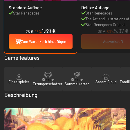
Standard Auflage
Deluxe Auflage
Star Renegades
Star Renegades
The Art and Illustrations of
Renegades
Star Renegades Original
1.69 €
5.97 €
Soundtrack
25 €
-93%
30 €
-80%
Zum Warenkorb hinzufügen
Ausverkauft
Game features
Steam-
Steam-
Einzelspieler
Steam Cloud
Famili
Errungenschaften
Sammelkarten
Beschreibung