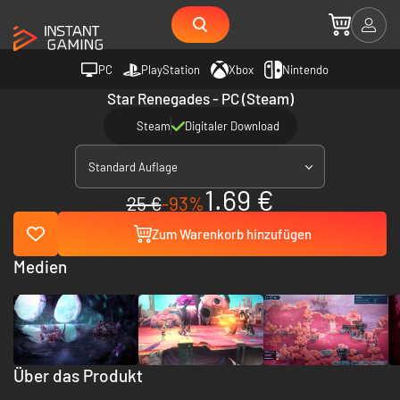
PC
PlayStation
Xbox
Nintendo
Star Renegades - PC (Steam)
Steam
Digitaler Download
Standard Auflage
1.69 €
25 €
-93%
Zum Warenkorb hinzufügen
Medien
Über das Produkt