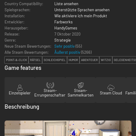
Country Compatibility:
Liste ansehen
Spielsprachen:
Unterstützte Sprachen ansehen
Installation:
Wie aktiviere ich mein Produkt
Entwickler:
Farbworks
Herausgeber:
HandyGames
Release:
7 Oktober 2020
Genre:
Strategie
Neue Steam Bewertungen:
Sehr positiv
(55)
Alle Steam Bewertungen:
Äußerst positiv
(
5266
)
POINT-&-CLICK
RÄTSEL
SCHLEICHSPIEL
HUMOR
ABENTEUER
WITZIG
GELEGENHEITS
Game features
Steam-
Steam-
Einzelspieler
Steam Cloud
Famili
Errungenschaften
Sammelkarten
Beschreibung