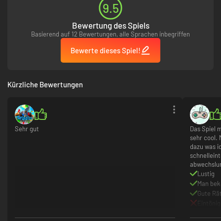
9.5
Bewertung des Spiels
Basierend auf 12 Bewertungen, alle Sprachen inbegriffen
Bewerte dieses Spiel!
Kürzliche Bewertungen
Sehr gut
Das Spiel m
sehr cool.
dazu was ic
schnelleint
abwechslun
Lustig
Man bek
Gute Rä
Eintönig