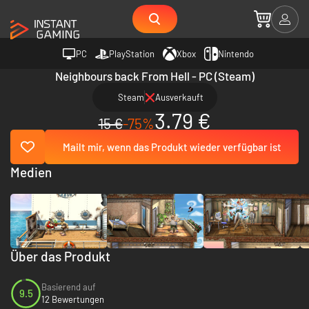
PC
PlayStation
Xbox
Nintendo
Neighbours back From Hell - PC (Steam)
Steam
Ausverkauft
3.79 €
15 €
-75%
Mailt mir, wenn das Produkt wieder verfügbar ist
Medien
Über das Produkt
Basierend auf
9.5
12 Bewertungen