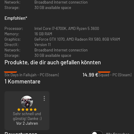
Network:
Broadband Internet connection
Storage:
30 GB available space
Empfohlen
*
Wähle deinen Weg zum Sieg: Ob du den Angriff mit Granaten anführst
oder die feindlichen Positionen über Bergpfade flankierst, du hast
Processor:
Intel Core i7-6700K, AMD Ryzen 5 3600
Optionen. Stürze dich in die Schlacht oder übernimm eine
Memory:
16 GB RAM
Unterstützerrolle in der du Stacheldraht durchschneidest und schwere
Graphics:
GeForce GTX 1070, AMD Radeon RX 580, 8GB VRAM
Maschinengewehre und Mörser bemannst. Dank des einzigartigen
DirectX:
Version 11
Leuchtpistolen-Systems kannst du Ziele für Artillerieschläge und
Network:
Broadband Internet connection
Doppeldecker-Vorbeiflugmanöver markieren und dann mit gezücktem
Storage:
30 GB available space
Bajonett oder Grabenknüppel in den Nahkampf stürmen.
Produkte, die dir auch gefallen könnten
-62%
-72%
14.99 €
Six Days in Fallujah - PC (Steam)
Squad - PC (Steam)
1 Kommentare
Sehr schnell und
günstig! Danke :)
Wähle eine von sechs unterschiedlichen Klassen und stelle deine
Vor 2 Jahren
Ausrüstung aus mehr als 50 ikonischen Waffen des 1. Weltkriegs,
historisch authentischem Zubehör und klassenspezifischen Vorteilen