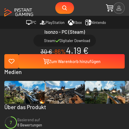
PC
PlayStation
Xbox
Nintendo
Isonzo - PC (Steam)
Steam
Digitaler Download
4.19 €
30 €
-86%
Zum Warenkorb hinzufügen
Medien
Über das Produkt
Basierend auf
7
8 Bewertungen