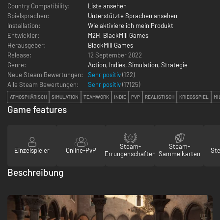
Country Compatibility:
Liste ansehen
Spielsprachen:
Unterstützte Sprachen ansehen
Installation:
Wie aktiviere ich mein Produkt
Entwickler:
M2H
,
BlackMill Games
Herausgeber:
BlackMill Games
Release:
12 September 2022
Genre:
Action
,
Indies
,
Simulation
,
Strategie
Neue Steam Bewertungen:
Sehr positiv
(122)
Alle Steam Bewertungen:
Sehr positiv
(
17125
)
ATMOSPHÄRISCH
SIMULATION
TEAMWORK
INDIE
PVP
REALISTISCH
KRIEGSSPIEL
MI
Game features
Steam-
Steam-
Einzelspieler
Online-PvP
St
Errungenschaften
Sammelkarten
Beschreibung