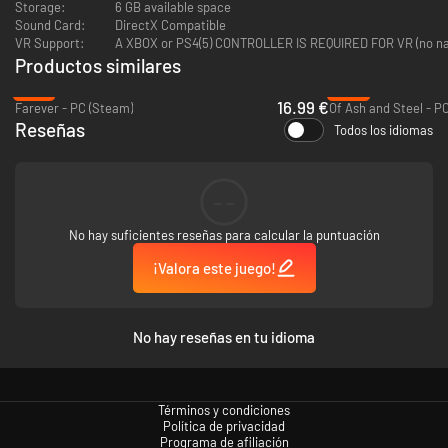
Storage:
6 GB available space
Experimenta la vida de un jinete de halcón desde diferentes perspectivas.
Sound Card:
DirectX Compatible
VR Support:
A XBOX or PS4
MEJORA TU MONTURA
Productos similares
Sobrevive y consigue fragmentos para mejorar tu equipo y montura.
-15%
-37%
16.99 €
Farever - PC (Steam)
Of Ash and Steel - P
CON VOZ
Reseñas
Todos los idiomas
Un magnífico elenco de voces da vida al mundo de The Falconeer.
SONIDOS DEL URSEE
--
Sumérgete en el mundo de The Falconeer con una banda sonora
No hay suficientes reseñas para calcular la puntuación
galardonada.
¡Valora este juego!
TOMAS SALA
The Falconeer es un juego independiente del inconformista Tomas Sala.
No hay reseñas en tu idioma
Términos y condiciones
Política de privacidad
Programa de afiliación