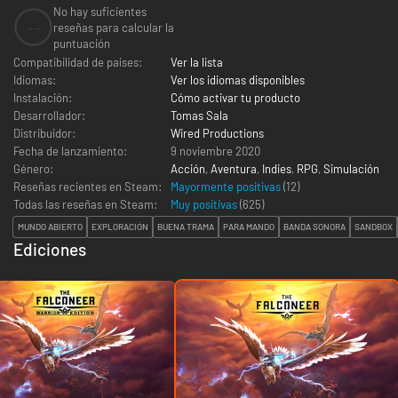
No hay suficientes
--
reseñas para calcular la
puntuación
Compatibilidad de países:
Ver la lista
Idiomas:
Ver los idiomas disponibles
Instalación:
Cómo activar tu producto
Desarrollador:
Tomas Sala
Distribuidor:
Wired Productions
Fecha de lanzamiento:
9 noviembre 2020
Género:
Acción
,
Aventura
,
Indies
,
RPG
,
Simulación
Reseñas recientes en Steam:
Mayormente positivas
(12)
Todas las reseñas en Steam:
Muy positivas
(
625
)
MUNDO ABIERTO
EXPLORACIÓN
BUENA TRAMA
PARA MANDO
BANDA SONORA
SANDBOX
Ediciones