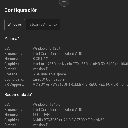
hasta las nubes para luchar con ciudades cangrejo gigantes o entablar
Configuración
combates aéreos contra la misteriosa Orden de Mancer, que controla y
regula la tecnología.
Windows
SteamOS + Linux
ALZA EL VUELO
Disfruta de una experiencia escapista de vuelo libre sobre un pájaro de
Mínima
*
guerra gigante en un asombroso mundo abierto.
OS:
Windows 10 32bit
EXPLORA UN UNIVERSO INCREÍBLE
Processor:
Intel Core i3 or equivalent AMD
Memory:
8 GB RAM
Descubre un extenso mundo oceánico repleto de mitos perdidos y
Graphics:
Intel Arc A380. or Nvidia GTX 1650 or AMD
paisajes sobrecogedores.
DirectX:
Version 11
Storage:
6 GB available space
BATALLAS AÉREAS FRENÉTICAS
Sound Card:
DirectX Compatible
VR Support:
A XBOX or PS4
Álzate a las nubes y entabla espectaculares combates aéreos.
Recomendada
*
FACCIONES RIVALES
OS:
Windows 11 64bit
Alístate y ayuda a tu facción. Haz frente a misiones que podrían cambiar
Processor:
Intel Core i5 or equivalent AMD
tu destino y el de tus camaradas.
Memory:
16 GB RAM
Graphics:
Nvidia RTX3080 or AMD RX 7800 XT for 4K60
MÚLTIPLES CAMPAÑAS
DirectX:
Version 11