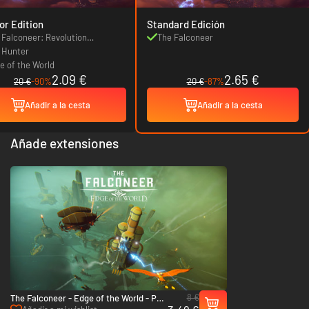
or Edition
Standard Edición
 Falconeer: Revolution
The Falconeer
aster
 Hunter
e of the World
2.09 €
2.65 €
20 €
-90%
20 €
-87%
Añadir a la cesta
Añadir a la cesta
Añade extensiones
8 €
The Falconeer - Edge of the World - PC