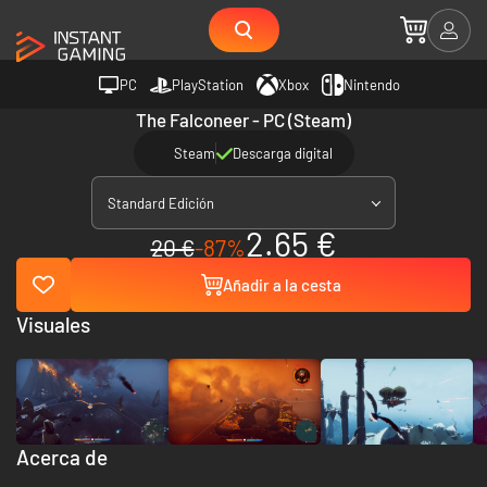
PC
PlayStation
Xbox
Nintendo
The Falconeer - PC (Steam)
Steam
Descarga digital
Standard Edición
2.65 €
20 €
-87%
Añadir a la cesta
Visuales
Acerca de