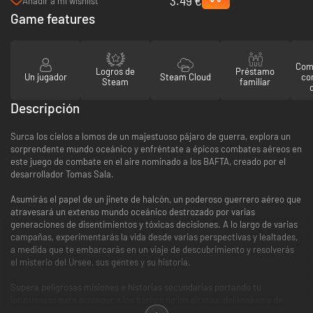
3.49 €
(Steam)
Añadir a mi wishlist
Game features
Comp
Logros de
Préstamo
Un jugador
Steam Cloud
co
Steam
familiar
Descripción
Surca los cielos a lomos de un majestuoso pájaro de guerra, explora un
sorprendente mundo oceánico y enfréntate a épicos combates aéreos en
este juego de combate en el aire nominado a los BAFTA, creado por el
desarrollador Tomas Sala.
Asumirás el papel de un jinete de halcón, un poderoso guerrero aéreo que
atravesará un extenso mundo oceánico destrozado por varias
generaciones de disentimientos y tóxicas decisiones. A lo largo de varias
campañas, experimentarás la vida desde varias perspectivas y lealtades,
a medida que te embarcarás en un viaje de descubrimiento y resolverás
el misterio del Ursee, sus gentes y su historia.
Supera peligrosas misiones e historias secundarias portando tu
lanzarrayos para proteger a los barcos de los piratas, del kraken y de
otras amenazas. Sumérgete en las profundidades del océano, elévate