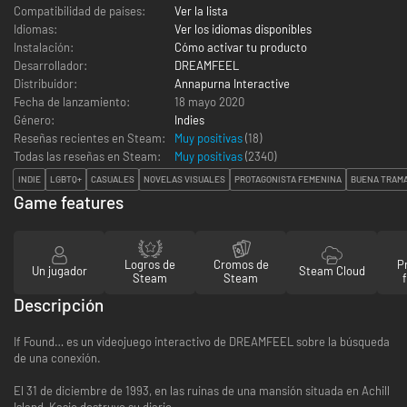
Compatibilidad de países:
Ver la lista
Idiomas:
Ver los idiomas disponibles
Instalación:
Cómo activar tu producto
Desarrollador:
DREAMFEEL
Distribuidor:
Annapurna Interactive
Fecha de lanzamiento:
18 mayo 2020
Género:
Indies
Reseñas recientes en Steam:
Muy positivas
(18)
Todas las reseñas en Steam:
Muy positivas
(
2340
)
INDIE
LGBTQ+
CASUALES
NOVELAS VISUALES
PROTAGONISTA FEMENINA
BUENA TRAM
Game features
Logros de
Cromos de
P
Un jugador
Steam Cloud
Steam
Steam
Descripción
If Found… es un videojuego interactivo de DREAMFEEL sobre la búsqueda
de una conexión.
El 31 de diciembre de 1993, en las ruinas de una mansión situada en Achill
Island, Kasio destruye su diario.