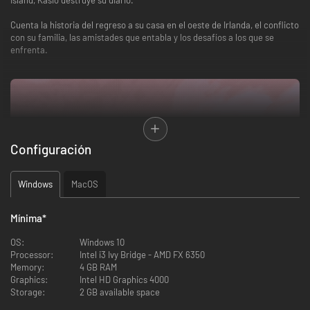
Cuenta la historia del regreso a su casa en el oeste de Irlanda, el conflicto
con su familia, las amistades que entabla y los desafíos a los que se
enfrenta.
Configuración
Windows
MacOS
Mínima
*
OS:
Windows 10
Processor:
Intel i3 Ivy Bridge - AMD FX 6350
Memory:
4 GB RAM
Graphics:
Intel HD Graphics 4000
Todo conduce a una noche en la que un agujero negro destruirá el mundo
Storage:
2 GB available space
entero. ¿De dónde ha salido? ¿Hay alguna manera de pararlo?