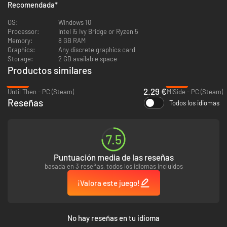
Recomendada
*
OS:
Windows 10
Processor:
Intel i5 Ivy Bridge or Ryzen 5
Memory:
8 GB RAM
Graphics:
Any discrete graphics card
Storage:
2 GB available space
Productos similares
-88%
-25%
2.29 €
Until Then - PC (Steam)
MiSide - PC (Steam)
Reseñas
Todos los idiomas
7.5
Puntuación media de las reseñas
Con una nueva mecánica de juego, preciosos escenarios dibujados a
basada en 3 reseñas, todos los idiomas incluidos
mano y una impresionante banda sonora, los jugadores revivirán las
experiencias de Kasio y verán sus momentos, felices y dolorosos, durante
¡Valora este juego!
el mes de diciembre de 1993.
Incluye: enamoramientos incómodos, el planeta Júpiter, muchos besos,
un concierto punk, confusión, felicidad, un perro monísimo y un
No hay reseñas en tu idioma
allanamiento de morada.