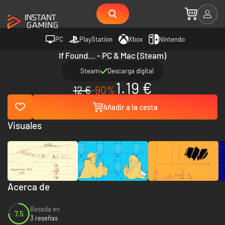
PC
PlayStation
Xbox
Nintendo
If Found... - PC & Mac (Steam)
Steam
Descarga digital
1.19 €
12 €
-90%
Añadir a la cesta
Visuales
Acerca de
Basada en
7.5
3 reseñas