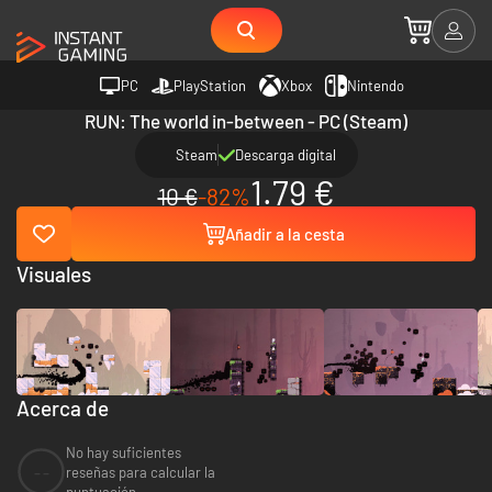
PC
PlayStation
Xbox
Nintendo
RUN: The world in-between - PC (Steam)
Steam
Descarga digital
1.79 €
10 €
-82%
Añadir a la cesta
Visuales
Acerca de
No hay suficientes
--
reseñas para calcular la
puntuación