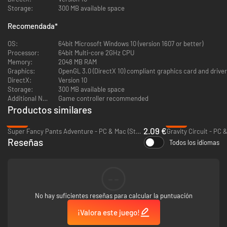
Storage:
300 MB available space
Recomendada
*
OS:
64bit Microsoft Windows 10 (version 1607 or better)
Processor:
64bit Multi-core 2GHz CPU
Memory:
2048 MB RAM
Modalidad de juego adictiva
Graphics:
OpenGL 3.0 (DirectX 10) compliant graphics card and driver
Se pueden coleccionar gemas para desbloquear recuerdos
DirectX:
Version 10
Posibilidad de volver a jugar: siempre puedes batir tu propio récord
Storage:
300 MB available space
Opciones de accesibilidad para personalizar tu experiencia de juego
Additional Notes:
Game controller recommended
Una modalidad optimizada para los más rápidos
Productos similares
Dirección artística de Encre Mecanique
Banda sonora de Thomas Barrandon
-79%
-91%
Por el creador de HepHep Fever
2.09 €
Super Fancy Pants Adventure - PC & Mac (Steam)
Gravity Circuit - PC 
Reseñas
Todos los idiomas
--
No hay suficientes reseñas para calcular la puntuación
¡Valora este juego!