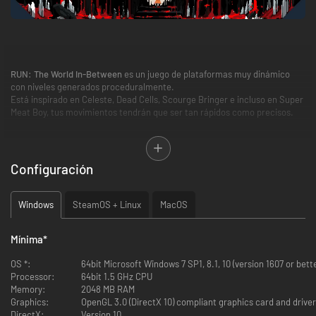
RUN: The World In-Between
es un juego de plataformas muy dinámico
con niveles generados proceduralmente.
Está inspirado en Celeste, Dead Cells, Scourge Bringer e incluso en Super
Meat Boy, tus movimientos tendrán que ser tan rápidos como precisos.
Configuración
Windows
SteamOS + Linux
MacOS
En un lugar en el que todo está en constante movimiento, tendrás que
Mínima
*
afrontar los peligros del mundo intermedio para llegar a la luz.
Confía en tus reflejos para esquivar las trampas más maquiavélicas, con
OS *:
64bit Microsoft Windows 7 SP1, 8.1, 10 (version 1607 or bett
la esperanza de conseguir un futuro mejor.
Processor:
64bit 1.5 GHz CPU
Memory:
2048 MB RAM
Graphics:
OpenGL 3.0 (DirectX 10) compliant graphics card and driver
DirectX:
Version 10