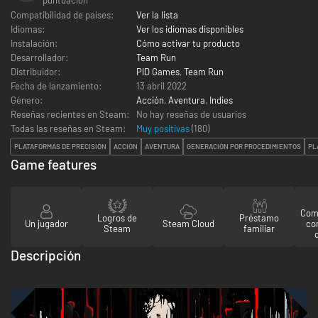
Compatibilidad de países:
Ver la lista
Idiomas:
Ver los idiomas disponibles
Instalación:
Cómo activar tu producto
Desarrollador:
Team Run
Distribuidor:
PID Games
,
Team Run
Fecha de lanzamiento:
13 abril 2022
Género:
Acción
,
Aventura
,
Indies
Reseñas recientes en Steam:
No hay reseñas de usuarios
Todas las reseñas en Steam:
Muy positivas
(
180
)
PLATAFORMAS DE PRECISIÓN
ACCIÓN
AVENTURA
GENERACIÓN POR PROCEDIMIENTOS
PL
Game features
Comp
Logros de
Préstamo
Un jugador
Steam Cloud
co
Steam
familiar
Descripción