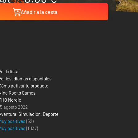
40 €
-92%
Añadir a la cesta
Ver la lista
Ver los idiomas disponibles
Cómo activar tu producto
Nine Rocks Games
THQ Nordic
15 agosto 2022
Aventura
,
Simulación
,
Deporte
Muy positivas
(52)
Muy positivas
(
11137
)