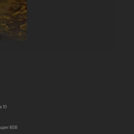
icos comportamientos de animales en grupo. Sé testigo del
 pon a prueba tus habilidades.
s 10
Super 8GB