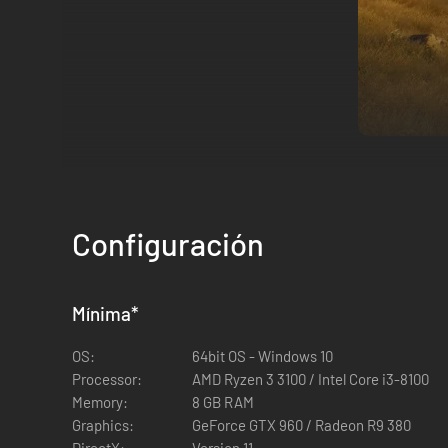
Way of the Hunter ofrece una experiencia completamente i
Configuración
cambio de ecosistemas complejos que reaccionan y se adap
Mínima
*
OS:
64bit OS - Windows 10
Processor:
AMD Ryzen 3 3100 / Intel Core i3-8100
Memory:
8 GB RAM
Graphics:
GeForce GTX 960 / Radeon R9 380
DirectX:
Version 11