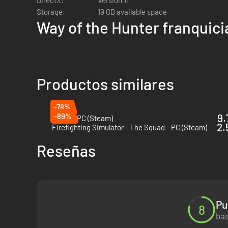
Storage:
19 GB available space
Way of the Hunter franquici
Enfréntate a los desafíos de las caza ética a través de una
Productos similares
-78%
-89%
9.
Scum - PC (Steam)
2.
Firefighting Simulator - The Squad - PC (Steam)
Reseñas
Pu
8
bas
Decenas de especies de animales con un nivel de deta