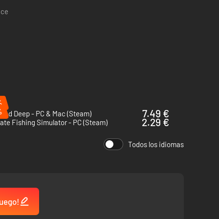
ace
rnos de forma libre.
%
%
7.49 €
nded Deep - PC & Mac (Steam)
2.29 €
ate Fishing Simulator - PC (Steam)
Todos los idiomas
juego!
en una experiencia de caza realmente inmersiva