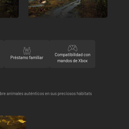
Compatibilidad con
Préstamo familiar
mandos de Xbox
bre animales auténticos en sus preciosos hábitats