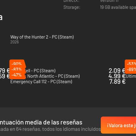
Storage:
19 GB available sp
a
 historia emocionante o simplemente disfruta cazando en los ricos ento
Way of the Hunter 2 - PC (Steam)
2026
-90%
-53
79 €
-83%
2.09 €
-89
Green Hell - PC (Steam)
Stra
59 €
-47%
4.99 €
Fishing: North Atlantic - PC (Steam)
Ultim
7.89 €
Emergency Call 112 - PC (Steam)
ntuación media de las reseñas
¡Valora este 
ada en 64 reseñas, todos los idiomas incluidos
lle sorprendente y con modelos de comportamiento realista que ofrec