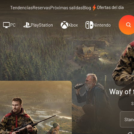
Ofertas del día
Tendencias
Reservas
Próximas salidas
Blog
PC
PlayStation
Xbox
Nintendo
Way of 
S
Stan