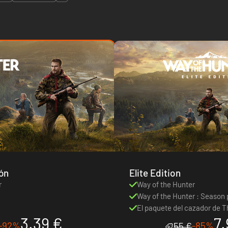
ón
Elite Edition
r
Way of the Hunter
Way of the Hunter : Season
El paquete del cazador de T
3.39 €
7.
Hunter
-92%
-85%
55 €