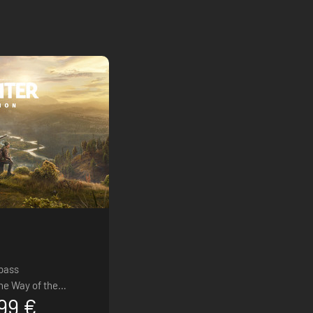
 pass
he Way of the
99 €