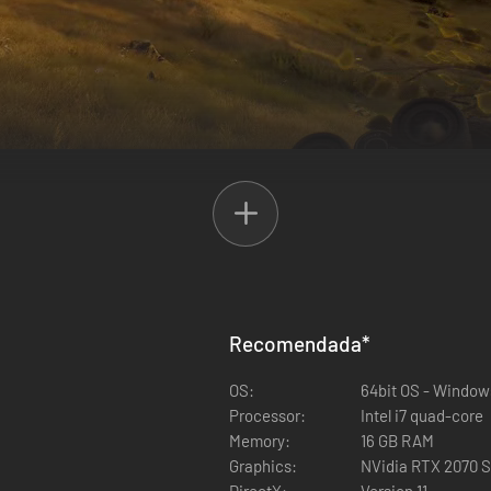
nmersiva e integrada en una fantástica naturaleza salvaje con autént
tan a tus acciones. Aprende lo que supone ser un auténtico cazador y
Recomendada
*
OS:
64bit OS - Window
Processor:
Intel i7 quad-core
Memory:
16 GB RAM
Graphics:
NVidia RTX 2070 
DirectX:
Version 11