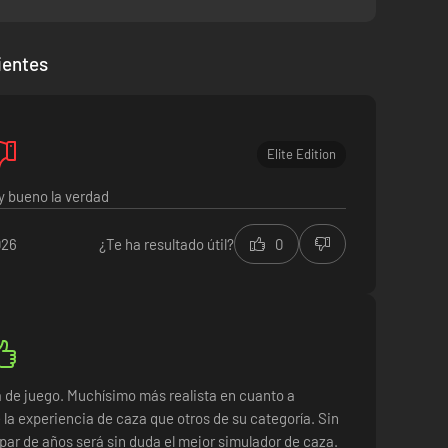
revisión del disparo gracias a la cámara de bala rebobinable
cubren cada una un terreno de 144 kilómetros cuadrados
nformación y disfrutar de una experiencia más compleja
ientes
Elite Edition
idermia para tu vitrina de trofeos
y bueno la verdad
 que se encuentran
026
¿Te ha resultado útil?
0
de juego. Muchísimo más realista en cuanto a
e la experiencia de caza que otros de su categoría. Sin
par de años será sin duda el mejor simulador de caza.