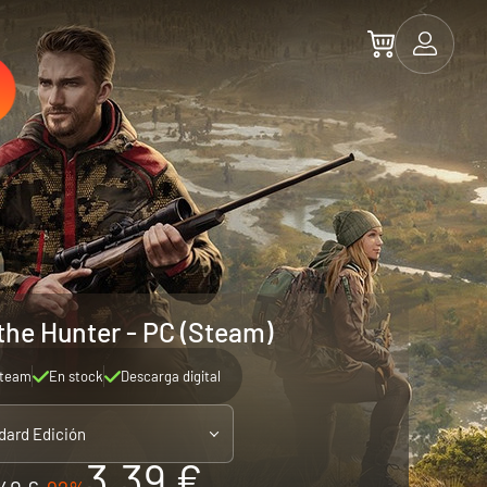
the Hunter - PC (Steam)
team
En stock
Descarga digital
dard Edición
3.39 €