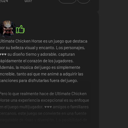
2024
útil?
Ultimate Chicken Horse es un juego que destaca
por su belleza visual y encanto. Los personajes,
♥♥♥ su diseño tierno y adorable, capturan
rápidamente el corazón de los jugadores.
Además, la música del juego es simplemente
increíble, tanto así que me animé a adquirir las
canciones para disfrutarlas fuera del juego.
Pero lo que realmente hace de Ultimate Chicken
Horse una experiencia excepcional es su enfoque
en el juego multijugador. ♥♥♥ amigos o familiares
cercanos, este juego se convierte en una fuente
inagotable de risas y diversión. La posibilidad de
crear niveles mientras juegas, colocando trampas