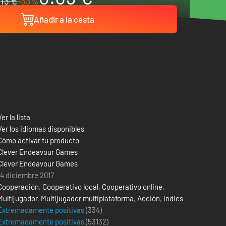
13 €
-33%
Añadir a la cesta
Ver la lista
Ver los idiomas disponibles
Cómo activar tu producto
Clever Endeavour Games
Clever Endeavour Games
14 diciembre 2017
Cooperación
,
Cooperativo local
,
Cooperativo online
,
Multijugador
,
Multijugador multiplataforma
,
Acción
,
Indies
Extremadamente positivas
(334)
Extremadamente positivas
(
53132
)