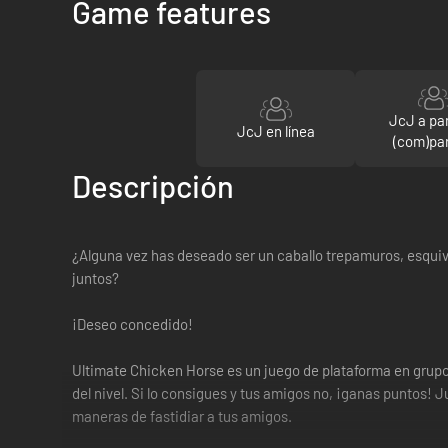
Game features
JcJ a pan
JcJ en línea
(com)par
Descripción
¿Alguna vez has deseado ser un caballo trepamuros, esquiv
juntos?
¡Deseo concedido!
Ultimate Chicken Horse es un juego de plataforma en grupo e
del nivel. Si lo consigues y tus amigos no, ¡ganas puntos
maneras de fastidiar a tus amigos.