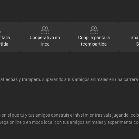
talla
Cooperativo en
Coop. a pantalla
Sha
tida
línea
(com)partida
S
aflechas y trampero, superando a tus amigos animales en una carrera 
n el que tú y tus amigos construís el nivel mientras vais jugando, col
! Juega online o en modo local con tus amigos animales y experimenta c