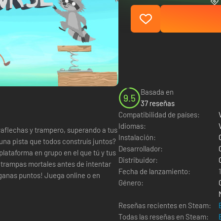
Basada en
9.5
37 reseñas
Compatibilidad de países:
Idiomas:
vaflechas y trampero, superando a tus
Instalación:
na pista que todos construís juntos?
Desarrollador:
Distribuidor:
 trampas mortales antes de intentar
Fecha de lanzamiento:
 ¡ganas puntos! Juega online o en
Género:
Reseñas recientes en Steam:
Todas las reseñas en Steam: