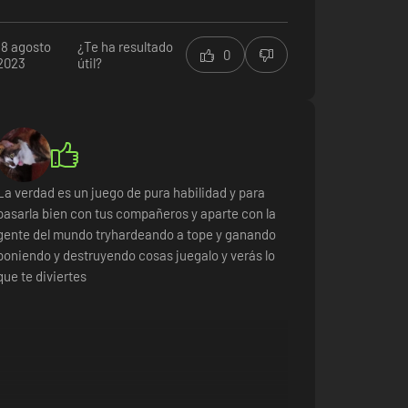
y obstáculos estratégicamente, garantiza que
cada partida sea única y desafiante.
18 agosto
¿Te ha resultado
0
2023
útil?
Sin embargo, hay que tener en cuenta que
Ultimate Chicken Horse también puede causar
algunas rabietas ocasionales. La competitividad
entre los jugadores puede llevar a momentos de
frustración cuando alguien logra superar nuestras
trampas o cuando caemos en una trampa
La verdad es un juego de pura habilidad y para
ingeniosamente colocada por nuestros
pasarla bien con tus compañeros y aparte con la
oponentes.
gente del mundo tryhardeando a tope y ganando
poniendo y destruyendo cosas juegalo y verás lo
En resumen, Ultimate Chicken Horse es un juego
que te diviertes
que combina belleza, ternura, música cautivadora
y una jugabilidad única. Si estás buscando un
juego para disfrutar en compañía de tus seres
queridos y pasar horas de diversión desafiante, no
dudes en darle una oportunidad a este increíble
juego. ¡Te aseguro que no te arrepentirás!