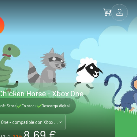
Chicken Horse - Xbox One
soft Store
En stock
Descarga digital
Xbox One - compatible con Xbox Series X|S
8.69 €