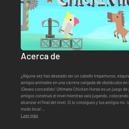
Acerca de
¿Alguna vez has deseado ser un caballo trepamuros, esqui
amigos animales en una carrera cargada de obstáculos en u
¡Deseo concedido! Ultimate Chicken Horse es un juego de plataforma en grupo en el que tú y tus
amigos construís el nivel mientras vais jugando, colocando
alcanzar el final del nivel. Si lo consigues y tus amigos no,
modo local ...
Leer más