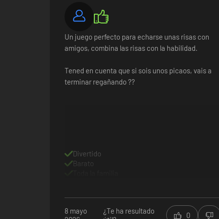
Un juego perfecto para echarse unas risas con
amigos, combina las risas con la habilidad.
Tened en cuenta que si sois unos picaos, vais a
terminar regañando ??
Divertido
Barato
Toda la familia
8 mayo
¿Te ha resultado
0