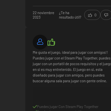
22 noviembre
¿Te ha
0
2023
resultado útil?
Divertido
Fácil de usar
Entretenido
Los controles de teclado son raros
Me gusta el juego, ideal para jugar con amigos!!
Puedes jugar con el Steam Play Together, puedes
jugar con un portatil de pocos requisitos y el jueg
en si es muy entretenido. El juego en si, esta
diseñado para jugar con amigos, pero puedes
buscar alguna sala para jugar con gente online.
Puedes jugar Con Steam Play Together