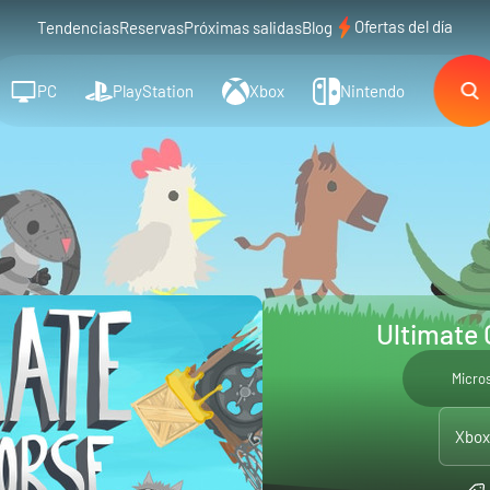
Ofertas del día
Tendencias
Reservas
Próximas salidas
Blog
PC
PlayStation
Xbox
Nintendo
Ultimate 
Micro