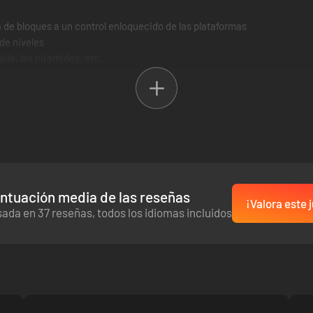
 de bloques a un control enloquecido de las plataformas
 de niveles
aile, las pirámides, etc.
o Desafío, ¡con marcadores globales!
ficos animales
ntuación media de las reseñas
¡Valora este 
ada en 37 reseñas, todos los idiomas incluidos