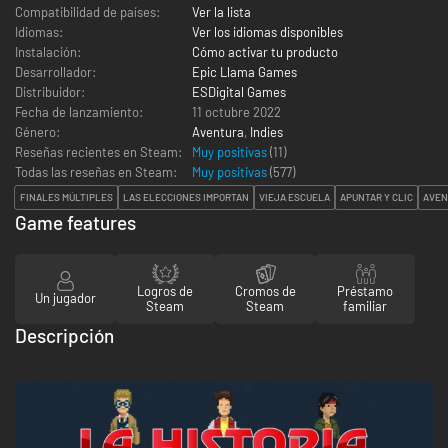
Compatibilidad de países:
Ver la lista
Idiomas:
Ver los idiomas disponibles
Instalación:
Cómo activar tu producto
Desarrollador:
Epic Llama Games
Distribuidor:
ESDigital Games
Fecha de lanzamiento:
11 octubre 2022
Género:
Aventura
,
Indies
Reseñas recientes en Steam:
Muy positivas
(11)
Todas las reseñas en Steam:
Muy positivas
(
577
)
FINALES MÚLTIPLES
LAS ELECCIONES IMPORTAN
VIEJA ESCUELA
APUNTAR Y CLIC
AVEN
Game features
Logros de
Cromos de
Préstamo
Un jugador
Steam
Steam
familiar
Descripción