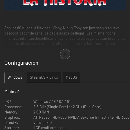
Son los 80 y llega la Navidad. Vinny, Nick y Tony son jóvenes y su nuevo
descodificador de señal de cable acaba de llegar. Esa misma noche,
mientras intentan decodificar un canal adulto de pago, captan la señal de
una nave alienígena que se estrella en el bosque a las afueras de su
ciudad... Las cosas se vuelven aún más raras cuando se dan cuenta de
que el enorme alienígena está matando a miembros muy concretos de su
comunidad.
Configuración
Windows
SteamOS + Linux
MacOS
Mínima
*
OS *:
Windows 7 / 8 / 8.1 / 10
Processor:
2.5 GHz (Single Core) or 2 GHz (Dual Core)
Memory:
2 GB RAM
Graphics:
ATI Radeon HD 4850, NVIDIA GeForce GT 120, Intel HD 3000,
DirectX:
Version 9.0
Storage:
1 GB available space