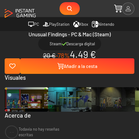
PC
PlayStation
Xbox
Nintendo
Unusual Findings - PC & Mac (Steam)
Steam
Descarga digital
4.49 €
20 €
-78%
Añadir a la cesta
Visuales
Acerca de
Todavía no hay reseñas
--
escritas