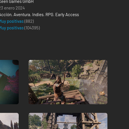
Keen Games GmbH
23 enero 2024
Acción
,
Aventura
,
Indies
,
RPG
,
Early Access
Muy positivas
(882)
Muy positivas
(
104395
)