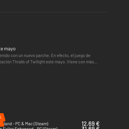
l mundo.
l Deleite, para desenterrar restos de culturas perdidas y
a esperanza a este mundo en ruinas.
ste mayo
enido con un nuevo parche. En efecto, el juego de
ación Thralls of Twilight este mayo. Viene con más
er crear…
%
%
12.69 €
 Island - PC & Mac (Steam)
31.69 €
n Exiles Enhanced - PC (Steam)