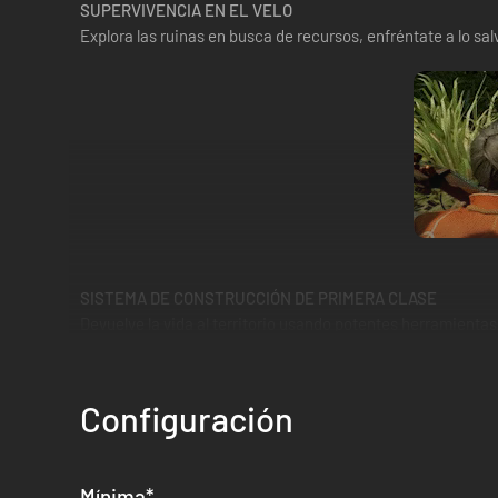
SUPERVIVENCIA EN EL VELO
Explora las ruinas en busca de recursos, enfréntate a lo sal
SISTEMA DE CONSTRUCCIÓN DE PRIMERA CLASE
Devuelve la vida al territorio usando potentes herramient
talleres y permiten crear equipo épico.
Configuración
Mínima
*