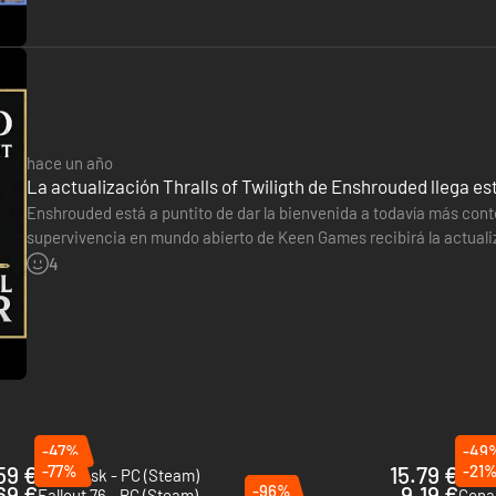
r un poder prohibido, tus antepasados liberaron una peste que arrasó e
 terreno de Desechos de Luz o las oscuras profundidades del Bosque de
ia, destrucción y redención. Despierta la Llama ancestral y devuelve l
hace un año
La actualización Thralls of Twiligth de Enshrouded llega e
Enshrouded está a puntito de dar la bienvenida a todavía más cont
supervivencia en mundo abierto de Keen Games recibirá la actualiz
enemigos a los que enfrentarnos y recursos que recoger para pod
4
-47%
-49
59 €
-77%
15.79 €
-21
Soulmask - PC (Steam)
Len's
69 €
-96%
9.19 €
Fallout 76 - PC (Steam)
Cona