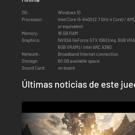
OS:
Windows 10
Processor:
Intel Core i5-6400 (2.7 GHz 4 Core) / AM
or equivalent
ACCIÓN Y COMBATE DE INFARTO
Memory:
16 GB RAM
Enfréntate a facciones corruptas y a jefes letales transfo
Graphics:
NVIDIA GeForce GTX 1060 (req. 6GB VRA
hechicero, explorador o guerrero.
6GB VRAM) / Intel ARC A380
Network:
Broadband Internet connection
Storage:
60 GB available space
Sound Card:
on board
Últimas noticias de este ju
CREA UN EQUIPO DIGNO DE LEGENDA
Forja y mejora armas y armaduras legendarias. Perfecciona t