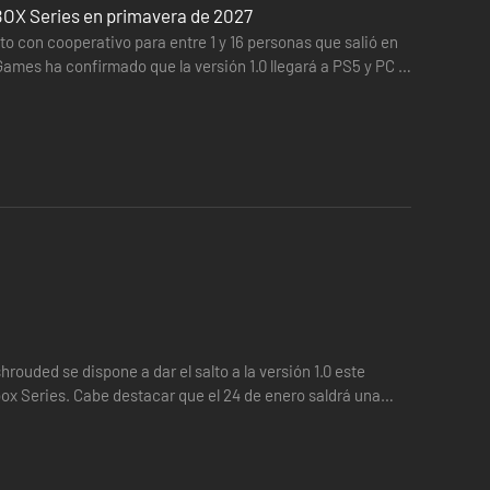
XBOX Series en primavera de 2027
 con cooperativo para entre 1 y 16 personas que salió en
mes ha confirmado que la versión 1.0 llegará a PS5 y PC el
e los Caídos junto a tus amigos..
ouded se dispone a dar el salto a la versión 1.0 este
ox Series. Cabe destacar que el 24 de enero saldrá una