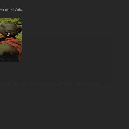
en en el Velo.
tes, ajusta cada detalle y acoge a PNJ que desbloquean