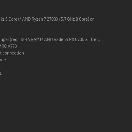
GHz 6 Core) / AMD Ryzen 7 2700X (3.7 GHz 8 Core) or
hizos mientras defines tu estilo de combate como
uper (req. 6GB VRAM) / AMD Radeon RX 6700 XT (req.
 ARC A770
t connection
pace
d.
aras para enfrentarte al Velo.