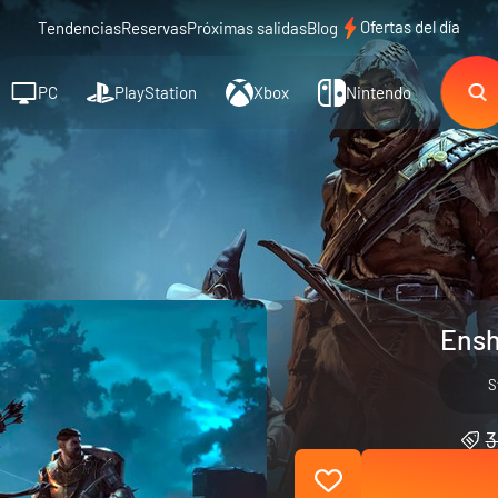
Ofertas del día
Tendencias
Reservas
Próximas salidas
Blog
PC
PlayStation
Xbox
Nintendo
Ensh
S
3