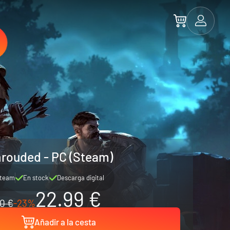
rouded - PC (Steam)
team
En stock
Descarga digital
22.99 €
0 €
-23%
Añadir a la cesta