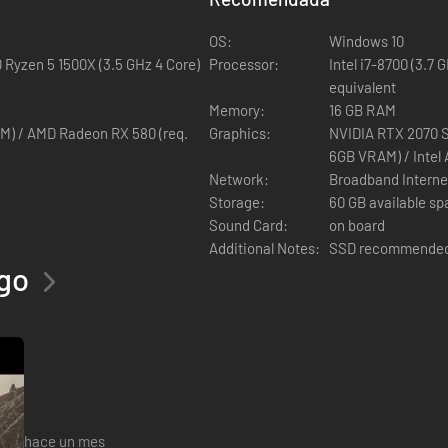
OS:
Windows 10
D Ryzen 5 1500X (3.5 GHz 4 Core)
Processor:
Intel i7-8700 (3.7 
equivalent
Memory:
16 GB RAM
rmados por el Velo. Esquiva, bloquea y usa poderosas habilidades y hec
M) / AMD Radeon RX 580 (req.
Graphics:
NVIDIA RTX 2070 S
6GB VRAM) / Intel
Network:
Broadband Interne
Storage:
60 GB available s
Sound Card:
on board
Additional Notes:
SSD recommende
ego
u destreza con la espada, el escudo, la vara y el arco mientras te prep
hace un mes