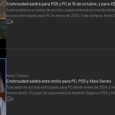
Enshrouded saldrá para PS5 y PC el 15 de octubre, y para 
Enshrouded es un juego de acción y supervivencia en mundo abierto
acceso anticipado para PC en enero de 2024. Esta semana, Keen Ga
15 de octubre. El lanzamiento para XBOX Series S|X será…
6
para participar en incursiones, construir y luchar contra las hordas d
hace 7 meses
Enshrouded saldrá este otoño para PC, PS5 y Xbox Series
Tras estar en acceso anticipado para PC desde enero de 2024, Enshr
mismo otoño. El juego de supervivencia también llegara a PS5 y Xb
última gran actualización como parte del acceso anticipado.…
4