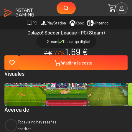
PC
PlayStation
Xbox
Nintendo
Golazo! Soccer League - PC (Steam)
Steam
Descarga digital
1.69 €
7 €
-77%
Añadir a la cesta
Visuales
Acerca de
Todavía no hay reseñas
--
escritas