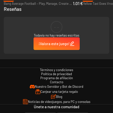
1.01 €
Bang Average Football – Play, Manage, Create - PC & Mac (Steam)
Yellow Taxi Goes Vro
Reseñas
--
Todavía no hay reseñas escritas
¡Valora este juego!
• Dynamic gameplay reminiscent of cult arcade soccer games
• Ideal for Couch & Party gamers
• Who needs rules? No fouls and offsides!
• VHS filter designed to give you that retro feel
Términos y condiciones
• Legendary players used as reference
Política de privacidad
• Up to 4 players on local multiplayer
Programa de afiliación
• International Cup mode and league
Contacto
• 52 national teams
Nuestro Servidor y Bot de Discord
• 28 hand-drawn managers
Canjear una tarjeta regalo
• Humor – football managers and simulators are boring. Let’s bring back
Blog
fun to football!
Noticias de videojuegos, para PC y consolas
Únete a nuestra comunidad