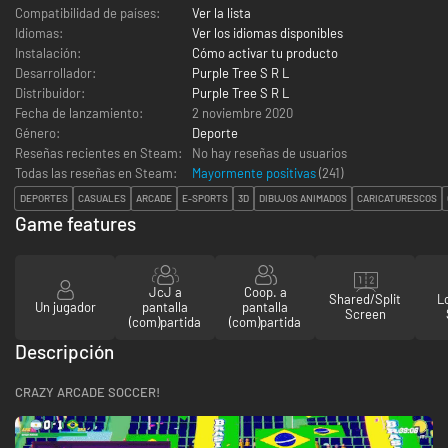
Compatibilidad de países:
Ver la lista
Idiomas:
Ver los idiomas disponibles
Instalación:
Cómo activar tu producto
Desarrollador:
Purple Tree S R L
Distribuidor:
Purple Tree S R L
Fecha de lanzamiento:
2 noviembre 2020
Género:
Deporte
Reseñas recientes en Steam:
No hay reseñas de usuarios
Todas las reseñas en Steam:
Mayormente positivas
(
241
)
DEPORTES
CASUALES
ARCADE
E-SPORTS
3D
DIBUJOS ANIMADOS
CARICATURESCOS
Game features
JcJ a
Coop. a
Shared/Split
L
Un jugador
pantalla
pantalla
Screen
(com)partida
(com)partida
Descripción
CRAZY ARCADE SOCCER!