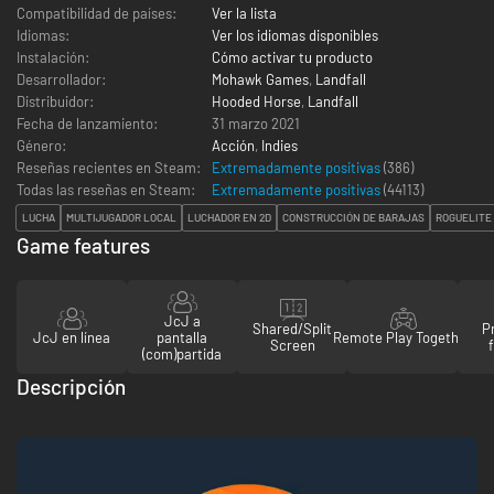
Compatibilidad de países:
Ver la lista
Idiomas:
Ver los idiomas disponibles
Instalación:
Cómo activar tu producto
Desarrollador:
Mohawk Games
,
Landfall
Distribuidor:
Hooded Horse
,
Landfall
Fecha de lanzamiento:
31 marzo 2021
Género:
Acción
,
Indies
Reseñas recientes en Steam:
Extremadamente positivas
(386)
Todas las reseñas en Steam:
Extremadamente positivas
(
44113
)
LUCHA
MULTIJUGADOR LOCAL
LUCHADOR EN 2D
CONSTRUCCIÓN DE BARAJAS
ROGUELITE
Game features
JcJ a
Shared/Split
P
JcJ en línea
pantalla
Remote Play Together
Screen
(com)partida
Descripción