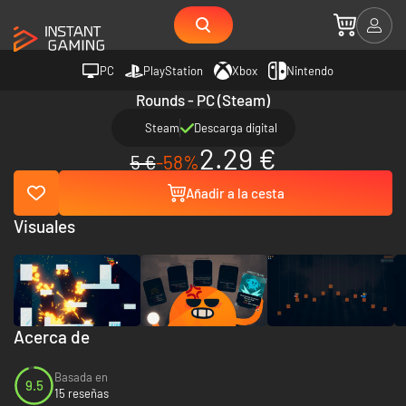
PC
PlayStation
Xbox
Nintendo
Rounds - PC (Steam)
Steam
Descarga digital
2.29 €
5 €
-58%
Añadir a la cesta
Visuales
Acerca de
Basada en
9.5
15 reseñas