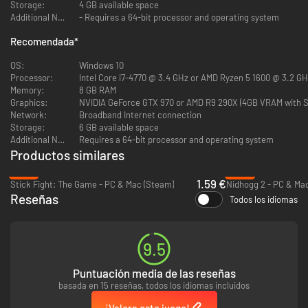
Storage:
4 GB available space
Additional Notes:
- Requires a 64-bit processor and operating system
Recomendada
*
OS:
Windows 10
Processor:
Intel Core i7-4770 @ 3.4 GHz or AMD Ryzen 5 1600 @ 3.2 GH
Memory:
8 GB RAM
Graphics:
NVIDIA GeForce GTX 970 or AMD R9 290X (4GB VRAM with Sh
Network:
Broadband Internet connection
Storage:
6 GB available space
Additional Notes:
Requires a 64-bit processor and operating system
Productos similares
-67%
-93%
1.59 €
Stick Fight: The Game - PC & Mac (Steam)
Nidhogg 2 - PC & Ma
Reseñas
Todos los idiomas
9.5
Puntuación media de las reseñas
basada en 15 reseñas, todos los idiomas incluidos
¡Valora este juego!