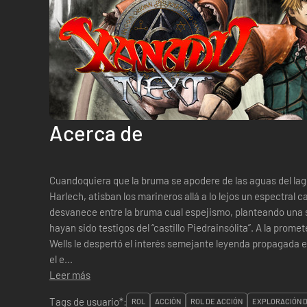
Acerca de
Cuandoquiera que la bruma se apodere de las aguas del lago 
Harlech, atisban los marineros allá a lo lejos un espectral c
desvanece entre la bruma cual espejismo, planteando una s
hayan sido testigos del “castillo Piedrainsólita”. A la prometedora escolar de nombre Charlotte L.
Wells le despertó el interés semejante leyenda propagada e
el e...
Leer más
Tags de usuario*:
ROL
ACCIÓN
ROL DE ACCIÓN
EXPLORACIÓN 