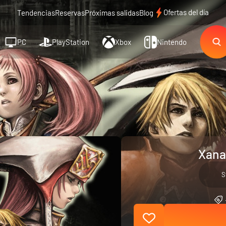
Ofertas del día
Tendencias
Reservas
Próximas salidas
Blog
PC
PlayStation
Xbox
Nintendo
Xana
S