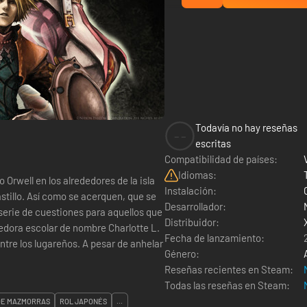
Todavía no hay reseñas
--
escritas
Compatibilidad de países:
Idiomas:
Orwell en los alrededores de la isla
Instalación:
astillo. Así como se acerquen, que se
Desarrollador:
erie de cuestiones para aquellos que
Distribuidor:
Fecha de lanzamiento:
ntre los lugareños. A pesar de anhelar
Género:
Reseñas recientes en Steam:
Todas las reseñas en Steam:
DE MAZMORRAS
ROL JAPONÉS
...