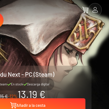
du Next - PC (Steam)
team
En stock
Descarga digital
13.19 €
15 €
-12%
Añadir a la cesta