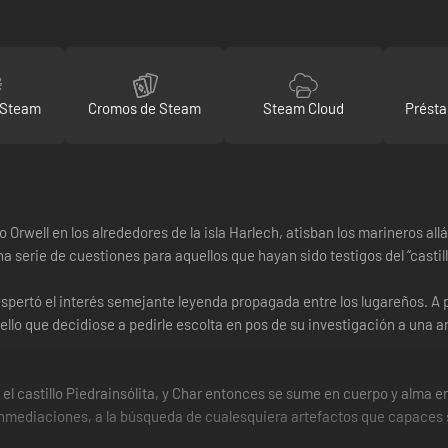
 Steam
Cromos de Steam
Steam Cloud
Présta
rwell en los alrededores de la isla Harlech, atisban los marineros allá 
serie de cuestiones para aquellos que hayan sido testigos del “castill
spertó el interés semejante leyenda propagada entre los lugareños. A pe
llo que decidiose a pedirle escolta en pos de su investigación a una an
el castillo Piedrainsólita, y Char entonces se sume en cuerpo y alma en
nmediaciones, a la búsqueda de cualesquiera artefactos que capaces sea