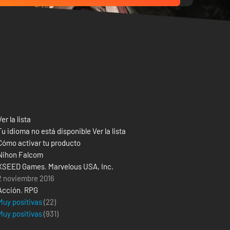
Ver la lista
Tu idioma no está disponible Ver la lista
Cómo activar tu producto
Nihon Falcom
XSEED Games
,
Marvelous USA, Inc.
2 noviembre 2016
Acción
,
RPG
Muy positivas
(22)
Muy positivas
(
931
)