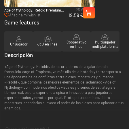
25 €
Age of Mythology: Retold Premium
19.59 €
Upgrade Edition - PC & Xbox Series X|S
Añadir a mi wishlist
(Microsoft Store)
Game features
Cooperativo
Multijugador
Un jugador
JcJ en línea
en línea
multiplataforma
Descripción
«Age of Mythology: Retold», de los creadores de la galardonada
franquicia «Age of Empires», va más allá de la historia y te transporta a
una época mítica de conflictos entre dioses, monstruos y humanos.
«Retold», que combina los mejores elementos del aclamado «Age of
Mythology» con modernos efectos visuales y diseños de estrategia en
tiempo real, es una experiencia épica e innovadora para jugadores
experimentados y novatos por igual. Protege tus dominios, lidera
monstruos legendarios e invoca el poder de los dioses para aplastar a tus
enemigos.
¿Te convertirás en un mito?