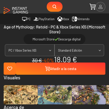
PC
PlayStation
Xbox
Nintendo
Age of Mythology: Retold - PC & Xbox Series X|S (Microsoft
Store)
Microsoft Store
Descarga digital
PC / Xbox Series X|S
Standard Edición
18.09 €
30 €
-40%
Añadir a la cesta
Visuales
Acerca de