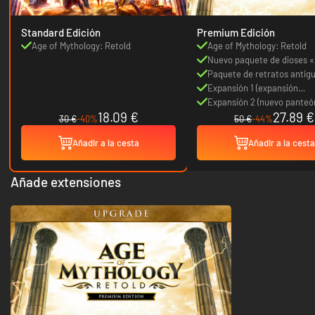
Standard Edición
Premium Edición
Age of Mythology: Retold
Age of Mythology: Retold
Nuevo paquete de dioses 
Paquete de retratos antig
deidades
Expansión 1 (expansión
completamente nueva con 
Expansión 2 (nuevo panteó
18.09 €
27.89 €
panteón chino)
adicional)
30 €
-40%
50 €
-44%
Añadir a la cesta
Añadir a la cesta
Añade extensiones