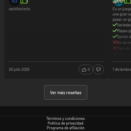
satisfactorio
Es un jueg
una gran v
pasar un gr
Variedad
Mapas g
Opcion 
No se m
Sigo sin
Y aquí 
26 julio 2026
0
1 diciembr
Ver más reseñas
Términos y condiciones
Política de privacidad
Programa de afiliación