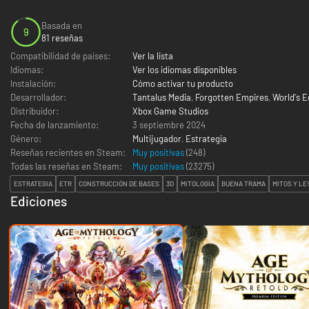
Basada en
9
81 reseñas
Compatibilidad de países:
Ver la lista
Idiomas:
Ver los idiomas disponibles
Instalación:
Cómo activar tu producto
Desarrollador:
Tantalus Media
,
Forgotten Empires
,
World's 
Distribuidor:
Xbox Game Studios
Fecha de lanzamiento:
3 septiembre 2024
Género:
Multijugador
,
Estrategia
Reseñas recientes en Steam:
Muy positivas
(248)
Todas las reseñas en Steam:
Muy positivas
(
23275
)
ESTRATEGIA
ETR
CONSTRUCCIÓN DE BASES
3D
MITOLOGÍA
BUENA TRAMA
MITOS Y L
Ediciones