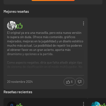
Mejores reseñas
El original ya era una maravilla, pero esta nueva versión
lo supera sin duda. Ofrece más contenido, gráficos
mejorados, mejoras en la jugabilidad y un diseño estético
mucho más actual. La posibilidad de repetir los poderes
al obtener favor es un gran acierto, aporta más
dinamismo y opciones a la partida.
Como aspecto negativo, diría que falta añadir algún tipo
de sistema de clasificación en el modo multijugador. No
existen divisiones como Oro, Bronce, Plata u otros rangos
similares. Por lo tanto, las partidas multijugador carecen
de un componente competitivo y de progresión más allá
20 noviembre 2024
6
de las ganas de vencer a tu rival. Aunque existe un
ranking que clasifica a los jugadores por ELO, seamos
Reseñas recientes
realistas... para el jugador promedio, estar en el TOP 100
no es una meta alcanzable. Implementar divisiones que
permitan escalar poco a poco sería ideal para mantener
a la comunidad más activa y motivada.