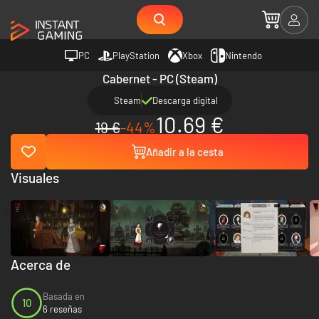
PC
PlayStation
Xbox
Nintendo
Cabernet - PC (Steam)
Steam
Descarga digital
10.69 €
19 €
-44%
Añadir a la cesta
Visuales
Acerca de
Basada en
10
6 reseñas