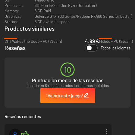
también juega con tu cabeza. ¿Sacarás tu lado más empático y humano?
Processor:
6th Gen i5/2nd Gen Ryzen (or better)
¿O te dejarás llevar por el nihilismo?
Memory:
8 GB RAM
Graphics:
GeForce GTX 900 Series/Radeon RX400 Series (or better)
Storage:
6 GB available space
Productos similares
-86%
-28%
4.99 €
Still Wakes the Deep - PC (Steam)
MiSide - PC (Steam)
Reseñas
Todos los idiomas
Para llevar a tus presas a un lugar seguro y apartado de las multitudes,
10
tendrás que entender quiénes son y qué es lo que más desean. ¿Un
cochero alcohólico de buen corazón? ¿Una pareja de recién casados con
Puntuación media de las reseñas
problemas? ¿Un embustero codicioso, pero encantador? Tú decides si
basada en 6 reseñas, todos los idiomas incluidos
ayudarles o quitarles la vida.
¡Valora este juego!
Reseñas recientes
Si quieres sobrevivir, saber sobre arte, literatura, historia y ciencia es la
clave. En un mundo donde la astucia drena la vida de los incautos, el