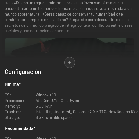
siglo XIX, con un toque moderno. Liza es una joven vampiresa que se
encuentra ante un tremendo dilema moral cuando se ve arrastrada a un
mundo sobrenatural. ¿Serás capaz de conservar tu humanidad o te
sumirás por completo en el abismo? Prepárate para descubrir todos los
secretos de un mundo plagado de intriga política, conflictos entre clases
sociales y una corrupción decadente.
Configuración
Aprovecha la luz de la luna para saciar tu sed y salir a explorar. Codéate
con otros vampiros y los humanos que les sirven de alimento. Averigua
quién puede ayudar a los de tu nueva especie; los demás son solo comida.
Mínima
*
OS:
Windows 10
Processor:
4th Gen i3/1st Gen Ryzen
Memory:
6 GB RAM
Graphics:
Intel HD (Integrated), GeForce GTX 600 Series/Radeon R7 S
Storage:
6 GB available space
Recomendada
*
El vampirismo no solo es una transformación profana del cuerpo, sino que
OS:
Windows 10