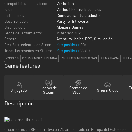
Compatibilidad de países:
Ver la lista
Idiomas:
Ver los idiomas disponibles
Instalación:
Cómo activar tu producto
Desarrollador:
Party for Introverts
Distribuidor:
Akupara Games
Fecha de lanzamiento:
19 febrero 2025
Género:
Aventura
,
Indies
,
RPG
,
Simulación
Reseñas recientes en Steam:
Muy positivas
(90)
Todas las reseñas en Steam:
Muy positivas
(
2279
)
VAMPIROS
PROTAGONISTA FEMENINA
LAS ELECCIONES IMPORTAN
BUENA TRAMA
SIMULA
Game features
Logros de
Cromos de
P
Un jugador
Steam Cloud
Steam
Steam
Descripción
Cabernet es un RPG narrativo en 2D ambientado en Europa del Este en el