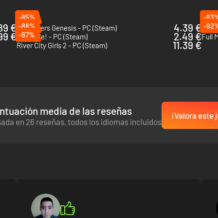
uña dagas gemelas para acabar silenciosamente con sus enemigos. Sus rá
-85%
-83
89 €
-88%
4.39 €
-92
Darksiders Genesis - PC (Steam)
Nobod
ilidad en el aire con movimientos fluidos y empuña su bastón para cre
99 €
-67%
2.49 €
En Garde! - PC (Steam)
Full 
11.39 €
River City Girls 2 - PC (Steam)
ntuación media de las reseñas
¡Valora este 
ada en 26 reseñas, todos los idiomas incluidos
local con un amigo. Atacad juntos al enemigo, planead vuestros sigui