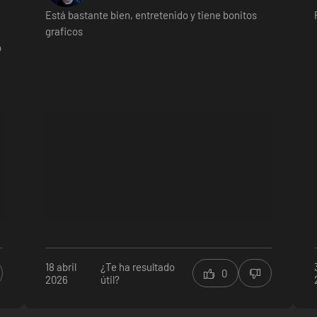
eba los límites de la creatividad, cada cual más sorprendente y visual
Está bastante bien, entretenido y tiene bonitos
nolvidables.
graficos
o
bilidades especiales para demoler todo obstáculo y enemigo que se le 
e emoción al juego.
e combinan con un estilo de juego cautivador. Sumérgete en un mundo 
18 abril
¿Te ha resultado
0
2026
útil?