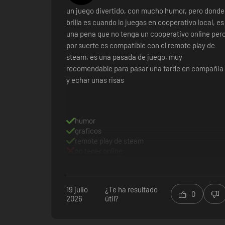
Vastos mundos creativos:
explora niveles que ponen a pru
un juego divertido, con mucho humor, pero donde
intrincados diseños conforman el escenario de aventuras i
brilla es cuando lo juegas en cooperativo local, es
una pena que no tenga un cooperativo online per
Poderes heroicos únicos
: cada héroe tiene sus propias ha
por suerte es compatible con el remote play de
visualmente explosivos, cosa que añadirá una capa extra d
steam, es una pasada de juego, muy
recomendable para pasar una tarde en compañia
Prepárate para:
y echar unas risas
Un viaje épico donde unos gráficos de increíble calidad s
visuales del juego. Un deleite para jugar y para ver.
humor
graficos
remote play de steam
no tener online
19 julio
¿Te ha resultado
0
2026
útil?