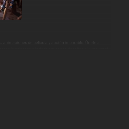
, animaciones de película y acción imparable. Únete a
tar a la princesa e ir desbloqueando desafíos aún mejores!
no y hacen de cada batalla un vívido espectáculo.
mas de lo más extravagantes e insólitas.
sable en el campo de batalla. Su uso estratégico del escudo
ad y sus ataques, sin duda alguna, pueden cambiar