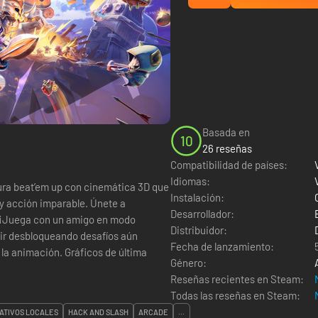
Basada en
10
26 reseñas
Compatibilidad de países:
Idiomas:
ura beat’em up con cinemática 3D que
Instalación:
 y acción imparable. Únete a
Desarrollador:
. ¡Juega con un amigo en modo
Distribuidor:
 ir desbloqueando desafíos aún
Fecha de lanzamiento:
Género:
Reseñas recientes en Steam:
Todas las reseñas en Steam:
ATIVOS LOCALES
HACK AND SLASH
ARCADE
...