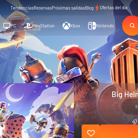
Ofertas del día
Tendencias
Reservas
Próximas salidas
Blog
PC
PlayStation
Xbox
Nintendo
Big Hel
S