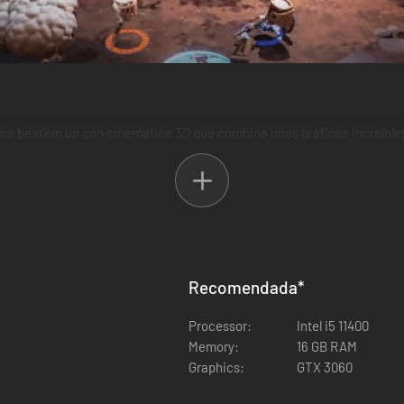
ra beat’em up con cinemática 3D que combina unos gráficos increíbles
. ¡Juega con un amigo en modo cooperativo de dos jugadores para resca
ón. Gráficos de última generación insuflan vida en cada héroe y entor
 estilos de combate distintos. Usa el entorno a tu favor y hazte con ar
Recomendada
*
Processor:
Intel i5 11400
ne con destreza el equilibrio entre ataque y defensa y resulta indispen
Memory:
16 GB RAM
Graphics:
GTX 3060
colosal arma de dos manos. Sus poderosos golpes compensan su velocid