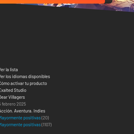
Ver la lista
Ver los idiomas disponibles
Cómo activar tu producto
Exalted Studio
Dear Villagers
5 febrero 2025
Acción
,
Aventura
,
Indies
Mayormente positivas
(20)
Mayormente positivas
(
1107
)