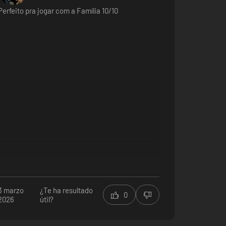
mente asombroso que el anterior. Fondos vibrantes e
Perfeito pra jogar com a Família 10/10
ponga por delante. Estos superpoderes son únicos y
donde cada detalle ensalza la jugabilidad y los elementos
3 marzo
¿Te ha resultado
0
2026
útil?