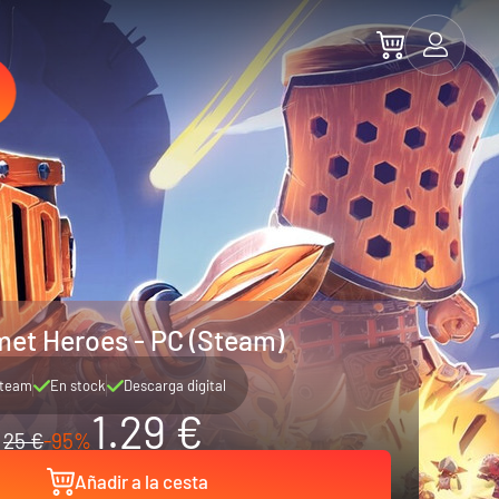
met Heroes - PC (Steam)
team
En stock
Descarga digital
1.29 €
25 €
-95%
Añadir a la cesta