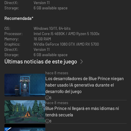
no significa que vaya ser un camino de rosas, ya que, al amanecer, la casa
DirectX:
Version 11
cambia por completo y lo perderás todo salvo las mejoras permanentes
Storage:
6 GB available space
que le hayas hecho al plano. Si es que has tenido el ingenio suficiente
como para encontrarlo, claro.
Recomendada
*
OS:
Windows 10/11, 64-bits
Processor:
Intel Core i5 4690K / AMD Ryzen 5 1500x
Memory:
16 GB RAM
Graphics:
NVidia GeForce 1080 GTX /AMD RX 5700
Al heredar Monte Holly, también se te ha encomendado la misión de
DirectX:
Version 11
explorar sus mutables paredes en busca de la habitación 46. Pero, a
Storage:
6 GB available space
medida que te adentres en la mansión, irás descubriendo que bajo la
Últimas noticias de este juego
superficie hay mucho más que una habitación oculta. Investiga un pasado
que se entreteje con extorsiones, tramas políticas y la misteriosa
hace 8 meses
desaparición de una escritora de libros infantiles de la zona. Sigue
Los desarrolladores de Blue Prince niegan
profundizando y verás que el pasado está más cerca de lo que parecía.
haber usado IA generativa durante el
desarrollo del juego
6
hace 8 meses
Blue Prince ni llegará en más idiomas ni
tendrá secuela
8