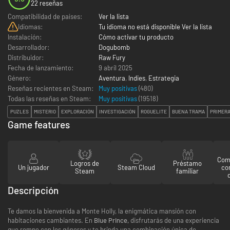
22 reseñas
Compatibilidad de países:
Ver la lista
Idiomas:
Tu idioma no está disponible Ver la lista
Instalación:
Cómo activar tu producto
Desarrollador:
Dogubomb
Distribuidor:
Raw Fury
Fecha de lanzamiento:
9 abril 2025
Género:
Aventura
,
Indies
,
Estrategia
Reseñas recientes en Steam:
Muy positivas
(480)
Todas las reseñas en Steam:
Muy positivas
(
19518
)
PUZLES
MISTERIO
EXPLORACIÓN
INVESTIGACIÓN
ROGUELITE
BUENA TRAMA
PRIMER
Game features
Comp
Logros de
Préstamo
Un jugador
Steam Cloud
co
Steam
familiar
Descripción
Te damos la bienvenida a Monte Holly, la enigmática mansión con
habitaciones cambiantes. En
Blue Prince,
disfrutarás de una experiencia
que rompe con los géneros y te brinda una combinación única de