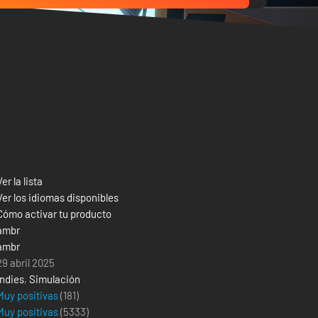
Ver la lista
Ver los idiomas disponibles
Cómo activar tu producto
ambr
ambr
29 abril 2025
Indies
,
Simulación
Muy positivas
(181)
Muy positivas
(
5333
)