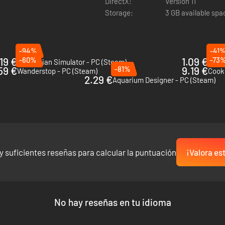
DirectX:
Version 11
Storage:
3 GB available spa
-94%
-41
.19 €
-60%
1.09 €
-73
Electrician Simulator - PC (Steam)
Farm
59 €
-81%
9.19 €
Wanderstop - PC (Steam)
Cooki
2.29 €
Aquarium Designer - PC (Steam)
NACIÓN
iotecas para días de lluvia, ruinas, habitaciones para tus bandas favo
ores y añade tus propias imágenes y GIFs para crear espacios únicos 
y suficientes reseñas para calcular la puntuación
¡Valora es
No hay reseñas en tu idioma