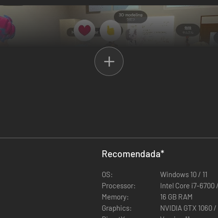
, y coloca varios avatares por toda tu habitación.
Recomendada
*
atares cambien de animación entre sesiones de concentración y descan
OS:
Windows 10 / 11
Processor:
Intel Core i7-6700
Memory:
16 GB RAM
Graphics:
NVIDIA GTX 1060 