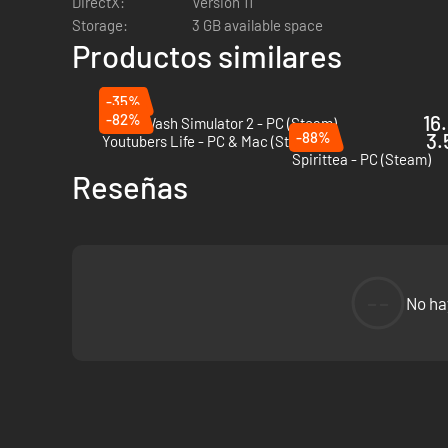
DirectX:
Version 11
Storage:
3 GB available space
Productos similares
-35%
-82%
16
PowerWash Simulator 2 - PC (Steam)
-88%
3.
Youtubers Life - PC & Mac (Steam)
Spirittea - PC (Steam)
CONSTRUYE ESPACIOS DESDE TU IMAGI
Reseñas
Crea espacios de trabajo acogedores, estudios de arte, bibl
Coloca muebles y decoraciones libremente, personaliza col
--
No ha