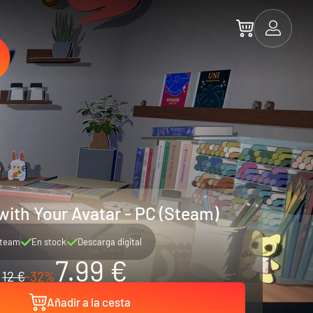
with Your Avatar - PC (Steam)
team
En stock
Descarga digital
7.99 €
12 €
-32%
Añadir a la cesta