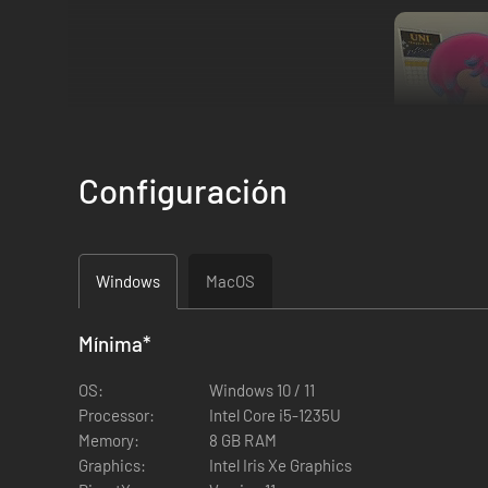
Configuración
Windows
MacOS
CREA TUS PERSONAJES FAVORITOS
Crea personajes con distintos peinados, conjuntos y colores
Mínima
*
Haz fotos, cambia poses y expresiones, y deja que tus av
OS:
Windows 10 / 11
Processor:
Intel Core i5-1235U
Memory:
8 GB RAM
Graphics:
Intel Iris Xe Graphics