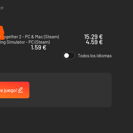
ce
%
%
15.29 €
 Together 2 - PC & Mac (Steam)
4.59 €
ng Simulator - PC (Steam)
1.59 €
Todos los idiomas
ritas…
y muy tuyos.
te juego!