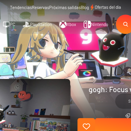
Ofertas del día
Tendencias
Reservas
Próximas salidas
Blog
PC
PlayStation
Xbox
Nintendo
gogh: Focus 
S