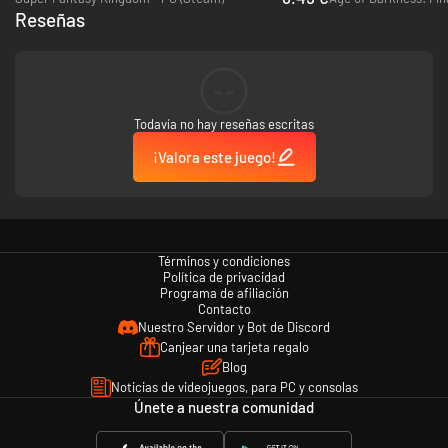
Reseñas
Combine, Place, and Profit!
--
Strategically place buildings to
automatically produce
gold or combat
units. Maximize efficiency by leveraging
synergy bonuses
based on
placement.
Todavía no hay reseñas escritas
Each faction's buildings work in completely different ways. Not all
¡Valora este juego!
strategies are created equal... but they're all fun to break!
Términos y condiciones
Política de privacidad
Programa de afiliación
Contacto
Nuestro Servidor y Bot de Discord
Canjear una tarjeta regalo
Blog
Noticias de videojuegos, para PC y consolas
Únete a nuestra comunidad
Commanders Who Actually Do Something