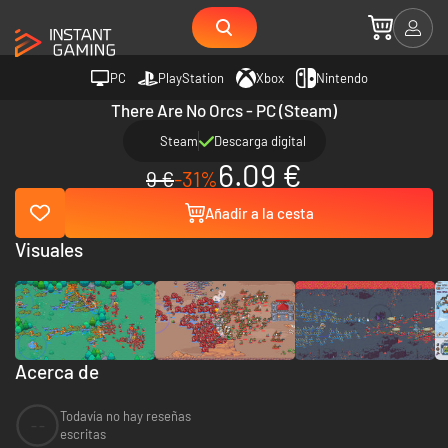
PC
PlayStation
Xbox
Nintendo
There Are No Orcs - PC (Steam)
Steam
Descarga digital
6.09 €
9 €
-31%
Añadir a la cesta
Visuales
Acerca de
Todavía no hay reseñas
--
escritas