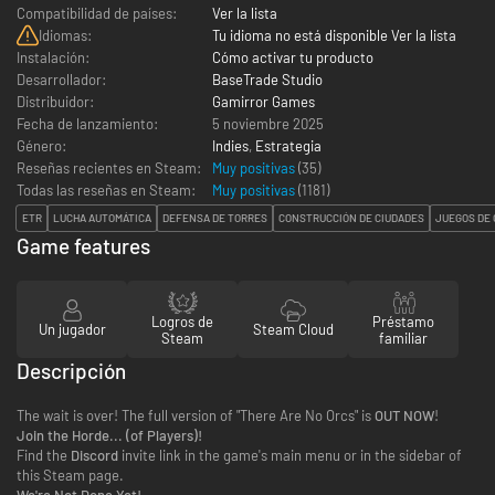
Compatibilidad de países:
Ver la lista
Idiomas:
Tu idioma no está disponible Ver la lista
Instalación:
Cómo activar tu producto
Desarrollador:
BaseTrade Studio
Distribuidor:
Gamirror Games
Fecha de lanzamiento:
5 noviembre 2025
Género:
Indies
,
Estrategia
Reseñas recientes en Steam:
Muy positivas
(35)
Todas las reseñas en Steam:
Muy positivas
(
1181
)
ETR
LUCHA AUTOMÁTICA
DEFENSA DE TORRES
CONSTRUCCIÓN DE CIUDADES
JUEGOS DE
Game features
Logros de
Préstamo
Un jugador
Steam Cloud
Steam
familiar
Descripción
The wait is over! The full version of "There Are No Orcs" is
OUT NOW
!
Join the Horde... (of Players)!
Find the
Discord
invite link in the game's main menu or in the sidebar of
this Steam page.
We're Not Done Yet!