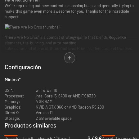
We'll keep rolling out new content, squashing bugs, and generally trying to
make this game even more awesome for you. Thanks for the incredible
support!
"There Are No Orcs" is a combat strategy game that blends
Roguelike
elements,
tile-building
, and
auto-battling
.
Take command of one of
three factions
: Humans, Demons, and Dwarves.
Strategically place buildings on tiles to produce a
massive
,
endless
army.
Forge an unstoppable front line and smash the enemy's base to
smithereens!
Configuración
Mínima
*
OS *:
win 7/ win 10
Processor:
Intel Core i5-6400 or AMD FX 8320
Memory:
4 GB RAM
Graphics:
NVIDIA GTX 960 or AMD Radeon R9 280
DirectX:
Version 11
Storage:
2 GB available space
Productos similares
-68%
-59%
6.49 €
Super Fantasy Kingdom - PC (Steam)
Age of Darkness: Fin