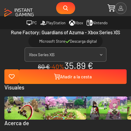
PC
PlayStation
Xbox
Nintendo
Rune Factory: Guardians of Azuma - Xbox Series X|S
Microsoft Store
Descarga digital
Xbox Series X|S
35.89 €
60 €
-40%
Añadir a la cesta
Visuales
Acerca de