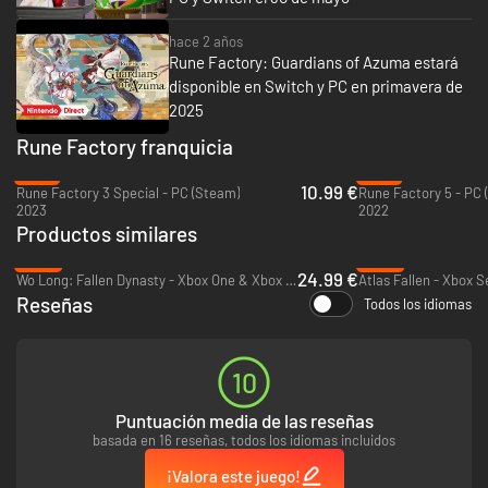
■Classic Romance and Relationships
Choose between male and female protagonists, then befriend or romance
hace 2 años
any of the eligible candidates in fully voiced scenarios. Recruit these new
Rune Factory: Guardians of Azuma estará
friends to aid you in battle, too!
disponible en Switch y PC en primavera de
2025
Rune Factory franquicia
-73%
-72%
10.99 €
Rune Factory 3 Special - PC (Steam)
Rune Factory 5 - PC 
2023
2022
Productos similares
-50%
-88%
24.99 €
Wo Long: Fallen Dynasty - Xbox One & Xbox Series X|S
Atlas Fallen - Xbox S
Reseñas
Todos los idiomas
10
Puntuación media de las reseñas
basada en 16 reseñas, todos los idiomas incluidos
¡Valora este juego!