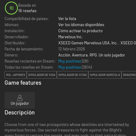
Basada en
10
16 reseñas
Compatibilidad de países:
Ver la lista
Idiomas:
Ver los idiomas disponibles
Instalación:
Cómo activar tu producto
Desarrollador:
Marvelous Inc.
Distribuidor:
XSEED Games Marvelous USA, Inc.
,
XSEED 
Fecha de lanzamiento:
12 febrero 2026
Género:
Acción
,
Aventura
,
RPG
,
Un solo jugador
Reseñas recientes en Steam:
Muy positivas
(28)
Todas las reseñas en Steam:
Muy positivas
(
3614
)
ROL JAPONÉS
SIMULADOR DE VIDA
SIMULADOR DE CITAS
SIMULADOR AGRÍCOLA
DRAGONE
Game features
Un jugador
Descripción
Choose from one of two protagonists whose destinies are intertwined by
mysterious forces. Use sacred treasures to fight against the Blight’s
many forms to restore the people, and even gods, to their natural glory.