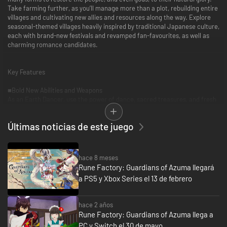
Take farming further, as you’ll manage more than a plot, rebuilding entire
villages and cultivating new allies and resources along the way. Explore
seasonal-themed villages heavily inspired by traditional Japanese culture,
each with brand-new festivals and revamped fan-favourites, as well as
charming romance candidates.
Key Features
■Bold New Abilities and Weapons
As an Earth Dancer, use the power of dance, sacred treasures, and fresh
weapons like the Bow and Talisman to purify the land, your farms, and
undo the Blight’s damage.
Últimas noticias de este juego
■It Takes a Village
Don’t just mind the farm—rebuild entire villages! Construct and place
buildings, enticing people to return to the villages and contribute. Revive
hace 8 meses
the gods to bring vitality and valuable resources back to the plagued
Rune Factory: Guardians of Azuma llegará
lands.
a PS5 y Xbox Series el 13 de febrero
■Your Fantasy Japanese Life
Experience beautiful Japanese-inspired character designs and
hace 2 años
aesthetics—from festivals to events to monsters. Explore Azuma’s natural
Rune Factory: Guardians of Azuma llega a
landscapes and its seasonal-themed locales steeped in tradition.
PC y Switch el 30 de mayo