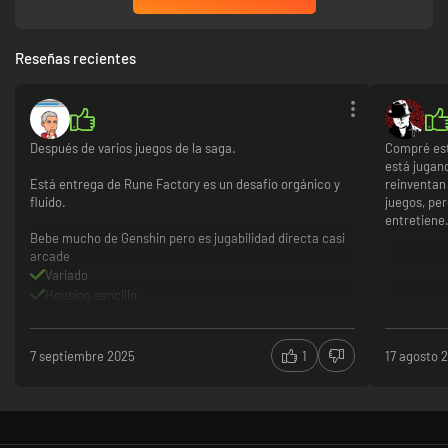
Reseñas recientes
Después de varios juegos de la saga.
Compré est
está jugan
Está entrega de Rune Factory es un desafío orgánico y
reinventan
fluido.
juegos, per
entretiene
Bebe mucho de Genshin pero es jugabilidad directa casi
arcade
Variado
Housing sencillo
Action rpg fluodo
Construcción limitado
Gráficos normalitos
7 septiembre 2025
1
17 agosto 