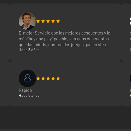
sica del usuario)
do de levantar el automóvil y dejarlo caer hacia abajo para desmontar
)
oras)
o automóviles)
El mejor Servicio con los mejores descuentos y lo
más "buy and play" posible, son unos descuentos
que dan miedo, compre dos juegos que en steam
parecida a como ocurría en CMS 2014) junto a tareas generadas (de for
Hace 3 años
costaban los dos juntos 40€ y aquí me han
posibilidad de cambiar las funciones definidas en las teclas)
costado 5€ 10/10
Rapido
Hace 6 años