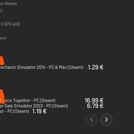
 or Newer
Hz
TX 970 4GB
pace
%
1.29 €
echanic Simulator 2014 - PC & Mac (Steam)
%
%
16.99 €
ervice Together - PC (Steam)
6.79 €
or Sale Simulator 2023 - PC (Steam)
1.19 €
or - PC (Steam)