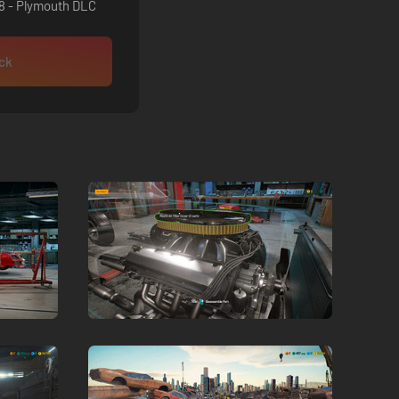
8 - Plymouth DLC
ock