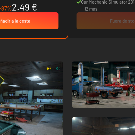
Car Mechanic Simulator 201
2.49 €
-87%
12 más
ñadir a la cesta
Fuera de st