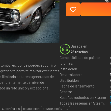
Basada en
8.5
76 reseñas
Compatibilidad de países:
Idiomas:
tomóviles, donde puedes adquirir o
Instalación:
gráfico te permite realizar excelentes
Desarrollador:
o ilimitado de tareas generadas de
Distribuidor:
Fecha de lanzamiento:
rece un reto único y excepcional.
Género:
Reseñas recientes en Steam:
Todas las reseñas en Steam:
E AUTOMÓVILES
CONDUCCIÓN
CONSTRUCCIÓN
...