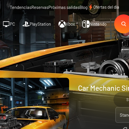
Ofertas del día
Tendencias
Reservas
Próximas salidas
Blog
PC
PlayStation
Xbox
Nintendo
Car Mechanic Si
S
Stan