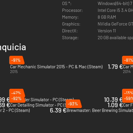
iles al juego!)
OS *:
Windows(64-bit) 7
Processor:
Intel Core i5 3.4 G
Memory:
8 GB RAM
Graphics:
NVidia GeForce G
DirectX:
Version 11
cambiables
Storage:
20 GB available s
ezas de recambio
nquicia
ente de reparar piezas)
ezas en el almacén)
-91%
-81
1.79 €
Car Mechanic Simulator 2015 - PC & Mac (Steam)
Car M
ependientes (puedes poner cualquier llanta o neumático)
2015
2014
-47%
-13
ebas y permite medir el tiempo de paso)
99 €
-92%
10.39 €
-59
Car Dealer Simulator - PC (Steam)
Car S
69 €
-93%
1.09 €
Car Detailing Simulator - PC (Steam)
Car F
6.39 €
res en tu automóvil)
r 2 - PC (Steam)
Brewmaster: Beer Brewing Simulat
arado - elige el tipo de pintura: mate, metálica, perla)
 en el juego tus propios automóviles)
oporte para mods)