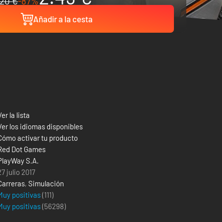
20 €
-87%
Añadir a la cesta
Ver la lista
Ver los idiomas disponibles
Cómo activar tu producto
Red Dot Games
PlayWay S.A.
27 julio 2017
Carreras
,
Simulación
Muy positivas
(111)
Muy positivas
(
56298
)