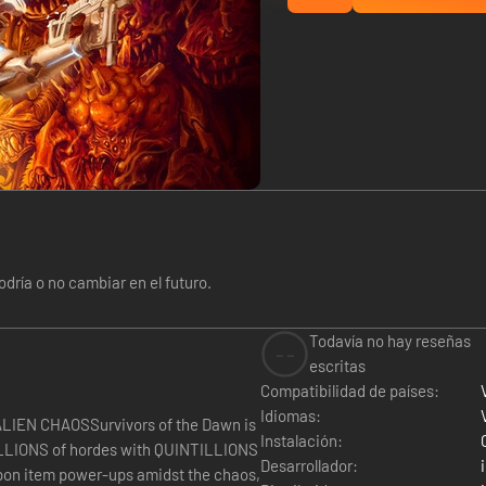
dría o no cambiar en el futuro.
Todavía no hay reseñas
--
escritas
Compatibilidad de países:
Idiomas:
IEN CHAOSSurvivors of the Dawn is
Instalación:
TILLIONS of hordes with QUINTILLIONS
Desarrollador:
eapon item power-ups amidst the chaos,