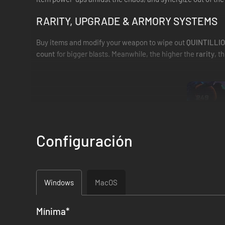
RARITY, UPGRADE & ARMORY SYSTEMS
Buy items and modify your weapon to wipe out
QUINTILLIO
count
for bigger blasts. Meanwhile, the higher the
rarity
, t
Configuración
Windows
MacOS
Mínima
*
MIX & MATCH WEAPONS WITH ITEMS