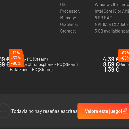
OS:
Windows 10 or ne
ordes. Oh, extra allies or sparkly power-ups? Just max out some wea
Processor:
Intel Core i5 or A
Memory:
8 GB RAM
Graphics:
NVIDIA RTX 3050 
Storage:
5 GB available spa
-12%
-87
59 €
-33%
4.39 €
-88
Brotato - PC (Steam)
Army 
.99 €
-80%
8.59 €
Enter the Chronosphere - PC (Steam)
Geno
1.39 €
FatalZone - PC (Steam)
--
f chaos. Wanna challenge yourself? Call more hordes. Leading the diff
Todavía no hay reseñas escritas
¡Valora este juego!