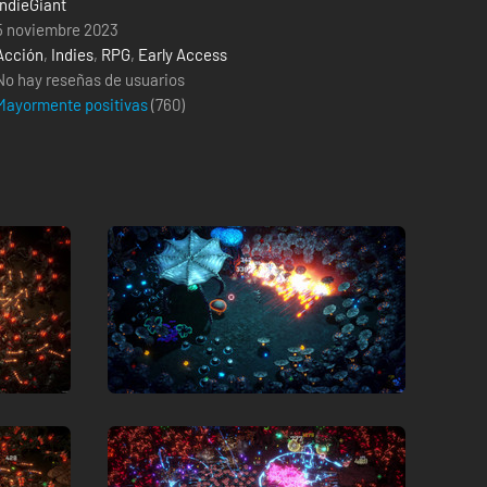
indieGiant
5 noviembre 2023
Acción
,
Indies
,
RPG
,
Early Access
No hay reseñas de usuarios
Mayormente positivas
(
760
)