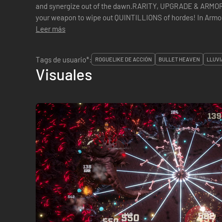
and synergize out of the dawn.RARITY, UPGRADE & ARM
your weapon to wipe out QUINTILLIONS of hordes! In Armor
speed up your shots, thin the hordes with pierc...
Leer más
Tags de usuario*:
ROGUELIKE DE ACCIÓN
BULLET HEAVEN
LLUVI
Visuales