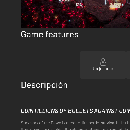
Game features
Un jugador
Descripción
QUINTILLIONS OF BULLETS AGAINST QUI
Survivors of the Dawn is a rogue-lite horde-survival bulle
item power-ups amidst the chaos, and synergize out of th