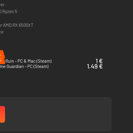
wer
pon classes.
MD Ryzen 5
or AMD RX 6500XT
ce
%
%
1 €
of Ruin - PC & Mac (Steam)
1.49 €
me Guardian - PC (Steam)
iculty? Drop by
Yellow Unknown Calls
. You may find some