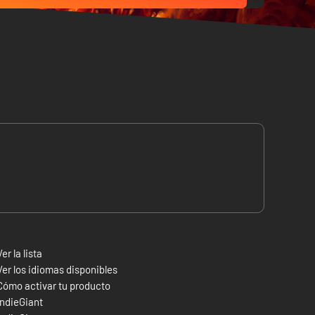
Ver la lista
Ver los idiomas disponibles
Cómo activar tu producto
indieGiant