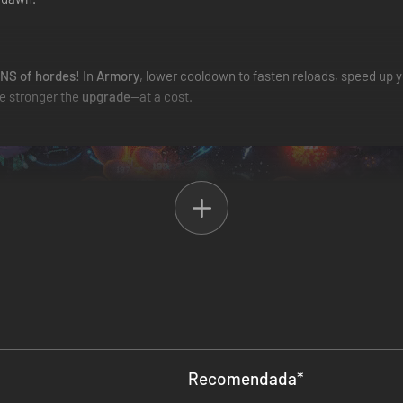
NS of hordes
! In
Armory
, lower cooldown to fasten reloads, speed up y
he stronger the
upgrade
—at a cost.
Recomendada
*