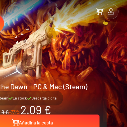
 the Dawn - PC & Mac (Steam)
team
En stock
Descarga digital
2.09 €
8 €
-73%
Añadir a la cesta