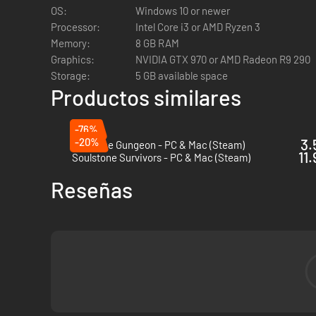
OS:
Windows 10 or newer
Upgrade weapons, stack items, mix and match to wipe out h
Processor:
Intel Core i3 or AMD Ryzen 3
Memory:
8 GB RAM
Graphics:
NVIDIA GTX 970 or AMD Radeon R9 290
Storage:
5 GB available space
Productos similares
-76%
-20%
3.
Enter the Gungeon - PC & Mac (Steam)
11
Soulstone Survivors - PC & Mac (Steam)
Reseñas
GO ALL IN ON TERMINALS
Clear terminals: Heal with
Spider Bot
or find
S.O.S
in case o
Reroll or Skip
chances if lucky enough!