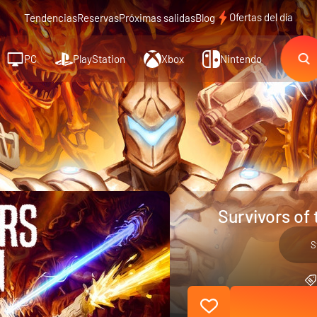
Ofertas del día
Tendencias
Reservas
Próximas salidas
Blog
PC
PlayStation
Xbox
Nintendo
Survivors of
S