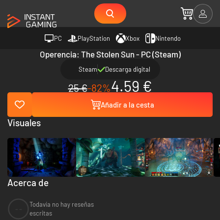
PC
PlayStation
Xbox
Nintendo
Operencia: The Stolen Sun - PC (Steam)
Steam
Descarga digital
4.59 €
25 €
-82%
Añadir a la cesta
Visuales
Acerca de
Todavía no hay reseñas
--
escritas