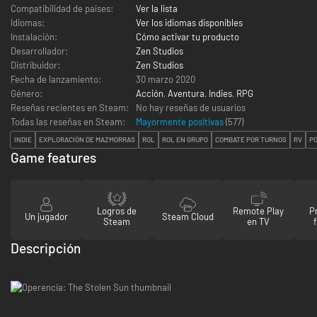
Compatibilidad de países:
Ver la lista
Idiomas:
Ver los idiomas disponibles
Instalación:
Cómo activar tu producto
Desarrollador:
Zen Studios
Distribuidor:
Zen Studios
Fecha de lanzamiento:
30 marzo 2020
Género:
Acción
,
Aventura
,
Indies
,
RPG
Reseñas recientes en Steam:
No hay reseñas de usuarios
Todas las reseñas en Steam:
Mayormente positivas
(
577
)
INDIE
EXPLORACIÓN DE MAZMORRAS
ROL
ROL EN GRUPO
COMBATE POR TURNOS
RV
P
Game features
Logros de
Remote Play
P
Un jugador
Steam Cloud
Steam
en TV
Descripción