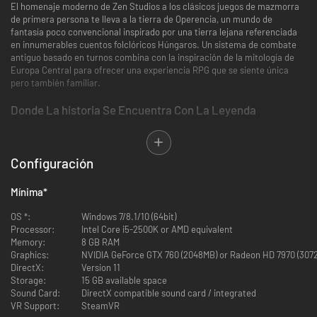
El homenaje moderno de Zen Studios a los clásicos juegos de mazmorra
de primera persona te lleva a la tierra de Operencia, un mundo de
fantasía poco convencional inspirado por una tierra lejana referenciada
en innumerables cuentos folclóricos Húngaros. Un sistema de combate
antiguo basado en turnos combina con la inspiración de la mitología de
Europa Central para ofrecer una experiencia RPG que se siente única
pero también familiar.
Donde La historia Se Encuentra Con La Leyenda
Operencia es hogar de una mezcla intrigante de mitología inexplorada y
versiones fantásticas de ubicaciones históricas reales (e.g. Fortaleza de
Deva, Balvanyos) y personajes (e.g., Atila, Siete Jefes de los Magiares),
Configuración
todos uniéndose para formar un nuevo universo de juego cohesivo. Varios
de tu propio grupo de siete miembros toman influencia de héroes de
Mínima
*
cuentos olvidados contados hace cientos de años, como el valiente
caballero Mezey y Sebastian el he Cazador de Dragones.
OS *:
Windows 7/8.1/10 (64bit)
Processor:
Intel Core i5-2500K or AMD equivalent
Memory:
8 GB RAM
Graphics:
NVIDIA GeForce GTX 760 (2048MB) or Radeon HD 7970 (307
DirectX:
Version 11
Storage:
15 GB available space
Sound Card:
DirectX compatible sound card / integrated
VR Support:
SteamVR