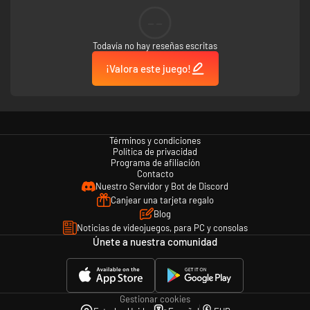
--
Todavía no hay reseñas escritas
Rompecabezas En todos Lados
¡Valora este juego!
Desde adivinanzas complejas hasta seleccionar los ingredientes
apropiados para crear nuevos artículos, docenas de rompecabezas retan
tu poder mental a lo largo de todo Operencia.
Jugabilidad Y Exploración Clásica
Términos y condiciones
Política de privacidad
Junto con un sistema de combate basado en turnos profundamente
Programa de afiliación
estratégico lleno de hechizos y habilidades especiales para ejecutar, el
Contacto
movimiento basado en cuadrícula fomenta la exploración exhaustiva de
Nuestro Servidor y Bot de Discord
cada área. Para un reto agregado, enciende el modo Cartógrafo para
Canjear una tarjeta regalo
determinar cada uno de los 13 mapas tú mismo. ¿Cuántos secretos
Blog
encontrarás?
Noticias de videojuegos, para PC y consolas
Únete a nuestra comunidad
Gestionar cookies