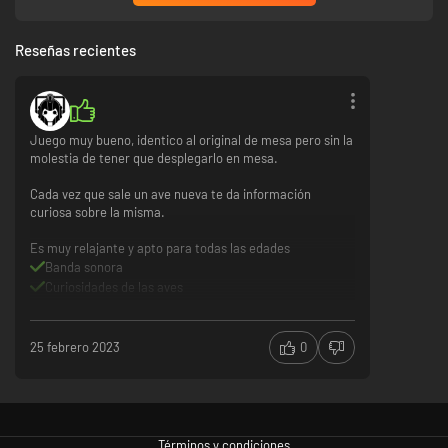
Reseñas recientes
Juego muy bueno, identico al original de mesa pero sin la
molestia de tener que desplegarlo en mesa.
Cada vez que sale un ave nueva te da información
curiosa sobre la misma.
Es muy relajante y apto para todas las edades
Banda sonora
Curiosidades de las aves
EL sonido de los dialogos(escritura sobre papel) es
muy repetitivo y puede llegar a ser molesto
25 febrero 2023
0
Términos y condiciones