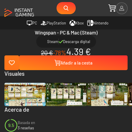
PC
PlayStation
Xbox
Nintendo
Wingspan - PC & Mac (Steam)
Steam
Descarga digital
4.39 €
20 €
-78%
Añadir a la cesta
Visuales
Acerca de
Basada en
9.5
3 reseñas