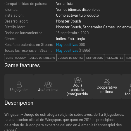
Compatibilidad de países:
Ver la lista
Idiomas:
Ver los idiomas disponibles
Instalación:
Cómo activar tu producto
Desarrollador:
Monster Couch
Distribuidor:
Monster Couch
,
Stonemaier Games
,
indienov
Fecha de lanzamiento:
16 septiembre 2020
Género:
Indies
,
Estrategia
Reseñas recientes en Steam:
Muy positivas
(88)
Todas las reseñas en Steam:
Muy positivas
(
11895
)
CONSTRUCCIÓN
JUEGO DE TABLERO
JUEGOS DE CARTAS
ESTRATEGIA
RELAJANTES
NA
Game features
JcJ a
Cooperativo
Un jugador
JcJ en línea
pantalla
p
en línea
(com)partida
(co
Descripción
Wingspan - Juego de estrategia relajante sobre aves, de 1 a 5 jugadores.
La adaptación oficial de Wingspan, que ganó en 2019 el prestigioso
galardón de Juego para expertos del año en Alemania (Kennerspiel des
Jahres).