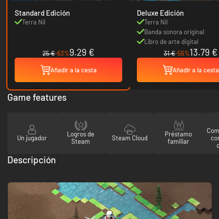
Standard Edición
Deluxe Edición
Terra Nil
Terra Nil
Banda sonora original
Libro de arte digital
9.29 €
13.79 €
25 €
-63%
31 €
-56%
Añadir a la cesta
Añadir a la cesta
Game features
Comp
Logros de
Préstamo
Un jugador
Steam Cloud
co
Steam
familiar
Descripción