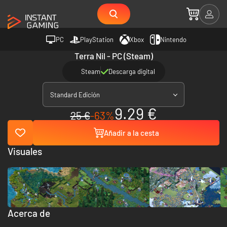
PC
PlayStation
Xbox
Nintendo
Terra Nil - PC (Steam)
Steam
Descarga digital
Standard Edición
9.29 €
25 €
-63%
Añadir a la cesta
Visuales
Acerca de