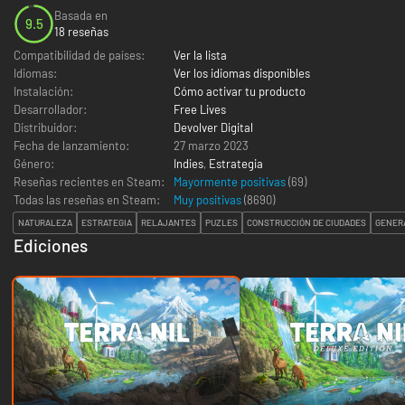
Basada en
9.5
18 reseñas
Compatibilidad de países:
Ver la lista
Idiomas:
Ver los idiomas disponibles
Instalación:
Cómo activar tu producto
Desarrollador:
Free Lives
Distribuidor:
Devolver Digital
Fecha de lanzamiento:
27 marzo 2023
Género:
Indies
,
Estrategia
Reseñas recientes en Steam:
Mayormente positivas
(69)
Todas las reseñas en Steam:
Muy positivas
(
8690
)
NATURALEZA
ESTRATEGIA
RELAJANTES
PUZLES
CONSTRUCCIÓN DE CIUDADES
GENER
Ediciones