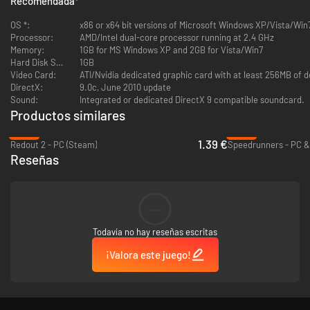
Recomendada
*
modo Supervivencia, donde no sólo competirás con los demás
pilotos, si no que además tendrás que desafiar al cronómetro
OS *:
x86 or x64 bit versions of Microsoft Windows XP/Vista/Win
contrarreloj
Processor:
AMD/Intel dual-core processor running at 2.4 GHz
Memory:
1GB for MS Windows XP and 2GB for Vista/Win7
Hard Disk Space:
1GB
Video Card:
ATI/Nvidia dedicated graphic card with at least 256MB of
DirectX:
9.0c, June 2010 update
Sound:
Integrated or dedicated DirectX 9 compatible soundcard.
Productos similares
-93%
-85%
1.39 €
Redout 2 - PC (Steam)
Speedrunners - PC &
Reseñas
--
Todavía no hay reseñas escritas
¡Valora este juego!