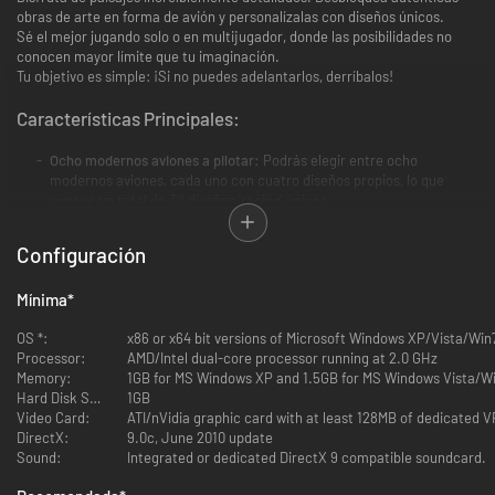
obras de arte en forma de avión y personalízalas con diseños únicos.
Sé el mejor jugando solo o en multijugador, donde las posibilidades no
conocen mayor límite que tu imaginación.
Tu objetivo es simple: ¡Si no puedes adelantarlos, derríbalos!
Características Principales:
Ocho modernos aviones a pilotar:
Podrás elegir entre ocho
modernos aviones, cada uno con cuatro diseños propios, lo que
supone un total de 32 diseños 'racing' únicos
¡Seis tipos de potenciadores!
Consigue hasta dos potenciadores
para el arsenal de tu avión y llévalos al límite consiguiendo mejoras
Configuración
para éstos. El factor estrategia será clave, deberás elegir qué
potenciadores mantener, cuáles mejorar y cuáles convertir en
Mínima
*
energía de propulsión
Impresionantes gráficos:
Compite a través de paisajes tan
OS *:
x86 or x64 bit versions of Microsoft Windows XP/Vista/Win
pintorescos como Gran Cañón, Terreno de Alaska o Islas Hawaianas,
Processor:
AMD/Intel dual-core processor running at 2.0 GHz
coloreados con bellos tonos vibrantes
Memory:
1GB for MS Windows XP and 1.5GB for MS Windows Vista/W
Hasta 8 jugadores simultáneos:
Derriba a tus amigos online en una
Hard Disk Space:
1GB
rápida y encarnizada contienda
Video Card:
ATI/nVidia graphic card with at least 128MB of dedicated 
Tres modos de juego únicos:
Modo "Power Race", una carrera a
DirectX:
9.0c, June 2010 update
velocidades de vértigo con la diversión añadida de los
Sound:
Integrated or dedicated DirectX 9 compatible soundcard.
potenciadores; modo "Speed Race", donde deberás seguir un
recorrido a través de anillos que incrementarán tu velocidad; y