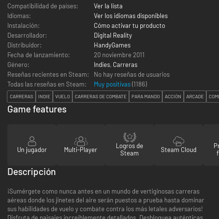
Compatibilidad de países:
Ver la lista
Idiomas:
Ver los idiomas disponibles
Instalación:
Cómo activar tu producto
Desarrollador:
Digital Reality
Distribuidor:
HandyGames
Fecha de lanzamiento:
20 noviembre 2011
Género:
Indies
,
Carreras
Reseñas recientes en Steam:
No hay reseñas de usuarios
Todas las reseñas en Steam:
Muy positivas
(
1186
)
CARRERAS
INDIE
VUELO
CARRERAS DE COMBATE
PARA MANDO
ACCIÓN
ARCADE
COM
Game features
Logros de
P
Un jugador
Multi-Player
Steam Cloud
Steam
Descripción
¡Sumérgete como nunca antes en un mundo de vertiginosas carreras
aéreas donde los jinetes del aire serán puestos a prueba hasta dominar
sus habilidades de vuelo y combate contra los más letales adversarios!
Disfruta de paisajes increíblemente detallados. Desbloquea auténticas