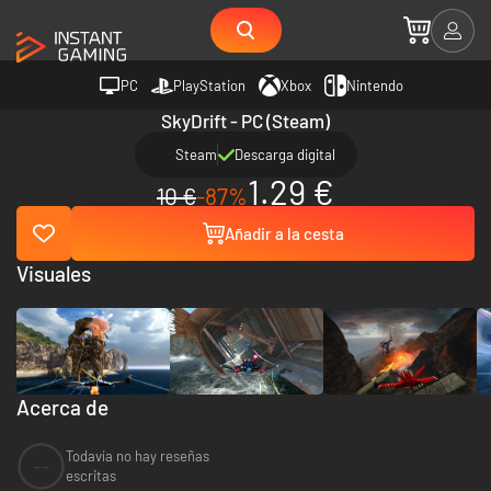
PC
PlayStation
Xbox
Nintendo
SkyDrift - PC (Steam)
Steam
Descarga digital
1.29 €
10 €
-87%
Añadir a la cesta
Visuales
Acerca de
Todavía no hay reseñas
--
escritas