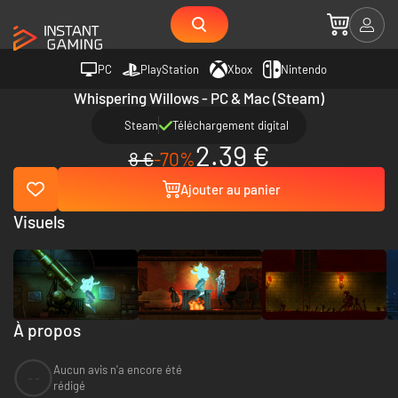
PC
PlayStation
Xbox
Nintendo
Whispering Willows - PC & Mac (Steam)
Steam
Téléchargement digital
2.39 €
8 €
-70%
Ajouter au panier
Visuels
À propos
Aucun avis n'a encore été
--
rédigé