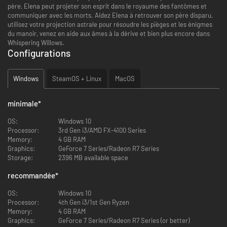
père, Elena peut projeter son esprit dans le royaume des fantômes et
communiquer avec les morts. Aidez Elena à retrouver son père disparu,
utilisez votre projection astrale pour résoudre les pièges et les énigmes
du manoir, venez en aide aux âmes à la dérive et bien plus encore dans
Whispering Willows.
Configurations
Windows
SteamOS + Linux
MacOS
minimale
*
OS:
Windows 10
Processor:
3rd Gen i3/AMD FX-4100 Series
Memory:
4 GB RAM
Graphics:
GeForce 7 Series/Radeon R7 Series
Storage:
2396 MB available space
recommandée
*
OS:
Windows 10
Processor:
4th Gen i3/1st Gen Ryzen
Memory:
4 GB RAM
Graphics:
GeForce 7 Series/Radeon R7 Series (or better)