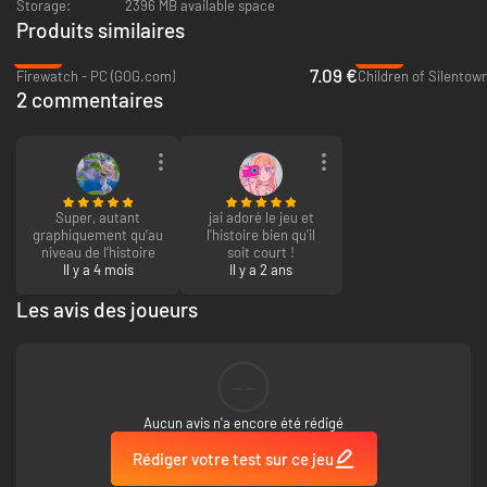
Storage:
2396 MB available space
Produits similaires
-64%
-94%
7.09 €
Firewatch - PC (GOG.com)
Children of Silentow
2 commentaires
Super, autant
jai adoré le jeu et
graphiquement qu’au
l'histoire bien qu'il
niveau de l’histoire
soit court !
Il y a 4 mois
Il y a 2 ans
Les avis des joueurs
--
Aucun avis n'a encore été rédigé
Rédiger votre test sur ce jeu