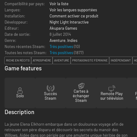
Compatibilité par pays:
Voir la liste
Langues:
Voir les langues supportées
Installation:
Comment activer ce produit
Développeur:
Night Light Interactive
Editeur:
Akupara Games
Date de sortie:
8 juillet 2014
Genre:
Aventure
,
Indies
Notes récentes Steam:
Très positives
(10)
Toutes les notes Steam:
Très positives
(
1877
)
RICHE EN RÉCITS
ATMOSPHÈRE
AVENTURE
PROTAGONISTE FÉMININE
INDÉPENDANT
H
Game features
Cartes à
Succès
Remote Play
Solo
échanger
Steam
sur télévision
Steam
Description
La jeune Elena Elkhorn embarque dans un douloureux voyage afin de
retrouver son père disparu et découvrir les secrets du manoir des
Willows. Aidée dans son périple par une amulette unique héritée de son