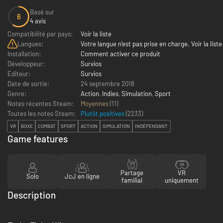
Basé sur
6
4 avis
Compatibilité par pays:
Voir la liste
Langues:
Votre langue n’est pas prise en charge. Voir la liste
Installation:
Comment activer ce produit
Développeur:
Survios
Editeur:
Survios
Date de sortie:
24 septembre 2018
Genre:
Action
,
Indies
,
Simulation
,
Sport
Notes récentes Steam:
Moyennes
(11)
Toutes les notes Steam:
Plutôt positives
(
2233
)
VR
BOXE
COMBAT
SPORT
ACTION
SIMULATION
INDÉPENDANT
Game features
Partage
VR
Solo
JcJ en ligne
familial
uniquement
Description