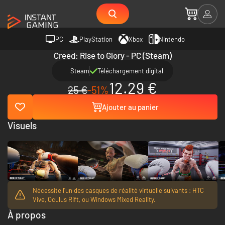
PC
PlayStation
Xbox
Nintendo
Creed: Rise to Glory - PC (Steam)
Steam
Téléchargement digital
12.29 €
25 €
-51%
Ajouter au panier
Visuels
Nécessite l'un des casques de réalité virtuelle suivants : HTC
Vive, Oculus Rift, ou Windows Mixed Reality.
À propos