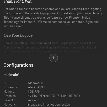
Train. Fight. Win.
Got what it takes to become a champion? You are Adonis Creed, fighting
toe-to-toe with the world’s top opponents to establish your boxing legacy.
This intense cinematic experience features new Phantom Melee
Technology for impactful VR melee combat so you can train, fight, and
win like Creed.
Live Your Legacy
Challenge both your body and mind as you experience the ascent of
Adonis Creed from undiscovered underdog to world-class fighter, all
within an immersive universe inspired by the Creed films.
Multiple Game Modes
Configurations
Choose your path to glory in multiple games modes: store-driven Career,
customizable Freeplay, or minigame-based Training.
minimale
*
Online PvP
OS:
Windows 10
Processor:
Intel i5-4590
PvP just got a lot more personal. Choose your champion, then set up a
Memory:
4 GB RAM
custom fight with a friend or find your contenders in crossplay Quick
Graphics:
NVIDIA GeForce GTX 970 | AMD R9 290X
Match. Precise upper-body tracking ensures each blow resonates where
DirectX:
Version 11
it lands—on both your opponent and yourself.
Network:
Broadband Internet connection