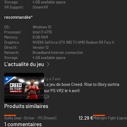
Storage:
4 GB available space
Feel the Impact
VR Support:
SteamVR
Phantom Melee Technology mimics the real-life effects of throwing and
recommandée
*
taking punches in the ring, such as the out-of-body sensation of getting
knocked out or the fatigue during a long, frantic bout.
OS:
Windows 10
Processor:
Intel i7-4770
Break them―or become them
Memory:
8 GB RAM
Graphics:
NVIDIA GeForce GTX 980 Ti | AMD Radeon R9 Fury X
Play or fight the most iconic figures from the Creed and Rocky universe
DirectX:
Version 12
in Freeplay or PvP, including classic Rocky Balboa, Ivan and Viktor Drago,
Network:
Broadband Internet connection
and more!
Storage:
4 GB available space
L'actualité du jeu
il y a 3 ans
Le jeu de boxe Creed: Rise to Glory sortira
sur PS VR2 le 4 avril
1
Produits similaires
-69%
-82%
12.29 €
Guilty Gear -Strive- - PC (Steam)
Midnight Fight Expre
1 commentaires