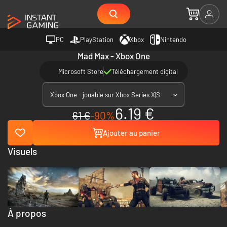
PC
PlayStation
Xbox
Nintendo
Mad Max - Xbox One
Microsoft Store
Téléchargement digital
Xbox One - jouable sur Xbox Series X|S
6.19 €
61 €
-90%
Ajouter au panier
Visuels
À propos