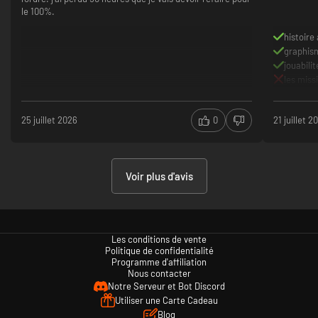
le 100%.
histoire
graphis
jouabilit
les miss
25 juillet 2026
0
21 juillet 2
Voir plus d'avis
Les conditions de vente
Politique de confidentialité
Programme d'affiliation
Nous contacter
Notre Serveur et Bot Discord
Utiliser une Carte Cadeau
Blog