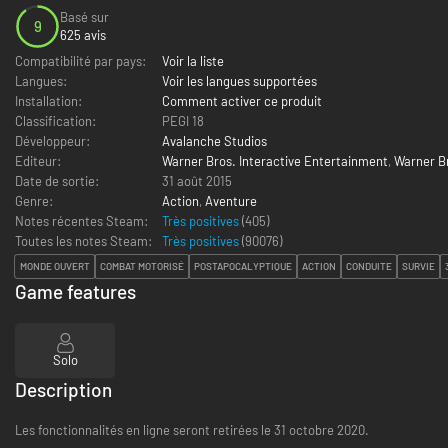
Basé sur
9
625 avis
Compatibilité par pays:
Voir la liste
Langues:
Voir les langues supportées
Installation:
Comment activer ce produit
Classification:
PEGI 18
Développeur:
Avalanche Studios
Editeur:
Warner Bros. Interactive Entertainment
,
Warner B
Date de sortie:
31 août 2015
Genre:
Action
,
Aventure
Notes récentes Steam:
Très positives
(405)
Toutes les notes Steam:
Très positives
(
90076
)
MONDE OUVERT
COMBAT MOTORISÉ
POSTAPOCALYPTIQUE
ACTION
CONDUITE
SURVIE
Game features
Solo
Description
Les fonctionnalités en ligne seront retirées le 31 octobre 2020.