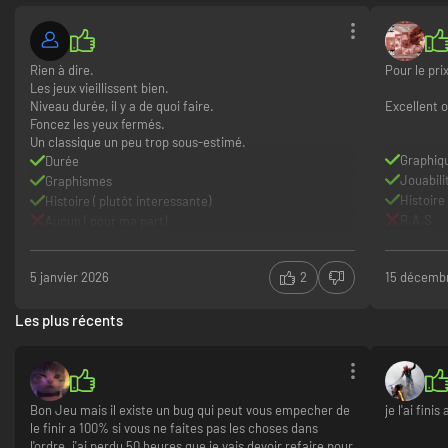
Rien à dire.
Pour le pri
Les jeux vieillissent bien.
Niveau durée, il y a de quoi faire.
Excellent 
Foncez les yeux fermés.
Un classique un peu trop sous-estimé.
Graphiq
Durée
Jouabili
Graphismes
Histoire
Histoire ( plutôt interessante)
R.A.S
Aucun ( pour ma part)
5 janvier 2026
2
15 décemb
Les plus récents
Bon Jeu mais il existe un bug qui peut vous empecher de
je l'ai fini
le finir a 100% si vous ne faites pas les choses dans
l'ordre. j'ai perdu 50 heures que je vais devoir refaire pour