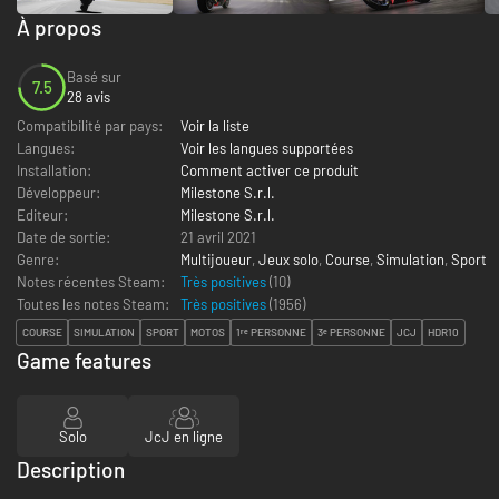
À propos
Basé sur
7.5
28 avis
Compatibilité par pays:
Voir la liste
Langues:
Voir les langues supportées
Installation:
Comment activer ce produit
Développeur:
Milestone S.r.l.
Editeur:
Milestone S.r.l.
Date de sortie:
21 avril 2021
Genre:
Multijoueur
,
Jeux solo
,
Course
,
Simulation
,
Sport
Notes récentes Steam:
Très positives
(10)
Toutes les notes Steam:
Très positives
(
1956
)
COURSE
SIMULATION
SPORT
MOTOS
1ʳᵉ PERSONNE
3ᵉ PERSONNE
JCJ
HDR10
Game features
Solo
JcJ en ligne
Description