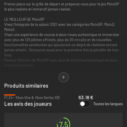
Prenez place sur la grille de départ et préparez-vous pour le jeu MotoGP
le plus réaliste et immersif jamais réalisé.
LE MEILLEUR DE MotoGP
Vivez l'intégrale de la saison 2021 avec les catégories MotoGP, Moto2,
Moto3.
Vivez une expérience de course à deux-roues authentique et immersive
avec plus de 120 pilotes officiels, plus de 20 circuits et de nouvelles
fonctionnalités améliorées qui ajouteront un degré de réalisme encore
jamais atteint. Découvrez aussi pour la première fois la pénalité de tour
long.
Revivez l'histoire de MotoGP avec plus de 40 pilotes historiques et leurs
motos légendaires.
PLANIFIEZ VOTRE PARTIE
Prenez le contrôle de votre carrière de manager en choisissant de
Produits similaires
rejoindre une écurie officielle ou d'en créer une nouvelle. Sélectionnez
ensuite votre personnel : cette équipe de professionnels vous assistera
-21%
tout au long de la saison et de votre carrière et vous aidera à prendre des
63.18 €
F1 24 - Xbox One & Xbox Series X|S
décision cruciales, comme le choix du meilleur contrat ou le
Les avis des joueurs
Toutes les langues
développement de votre moto.
Quand vous aurez atteint les meilleures catégories, constituez votre
propre équipe junior pour en maîtriser tous les aspects.
7.5