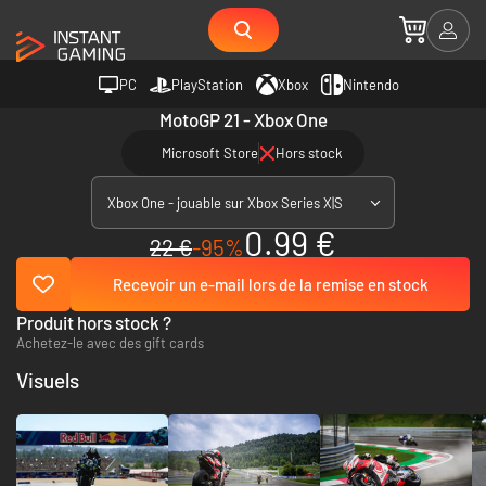
PC
PlayStation
Xbox
Nintendo
MotoGP 21 - Xbox One
Microsoft Store
Hors stock
Xbox One - jouable sur Xbox Series X|S
0.99 €
22 €
-95%
Recevoir un e-mail lors de la remise en stock
Produit hors stock ?
Achetez-le avec des gift cards
Visuels