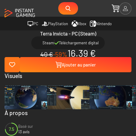
PC
PlayStation
Xbox
Nintendo
Terra Invicta - PC (Steam)
Steam
Téléchargement digital
16.39 €
40 €
-59%
Ajouter au panier
Visuels
À propos
Basé sur
7.5
13 avis