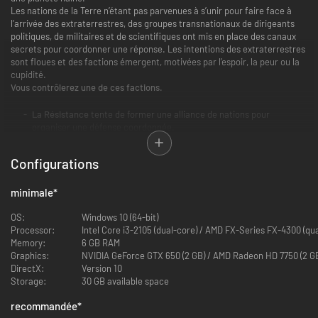
Les nations de la Terre n’étant pas parvenues à s’unir pour faire face à
l’arrivée des extraterrestres, des groupes transnationaux de dirigeants
politiques, de militaires et de scientifiques ont mis en place des canaux
secrets pour coordonner une réponse. Les intentions des extraterrestres
sont floues et des factions émergent, motivées par l’espoir, la peur ou la
cupidité.
Vous contrôlerez une de ces factions.
La Résistance
tente de former une alliance de nations pour
organiser une défense coordonnée.
L’Humanité
jure d’exterminer les extraterrestres et tous leurs
sympathisants.
Configurations
Les Serviteurs
vénèrent les extraterrestres et voient en eux la
solution à tous les problèmes du monde.
Le Protectorat
prône une capitulation négociée comme seul moyen
minimale
*
d'éviter l'anéantissement.
L'Académie
espère que l'arrivée des extraterrestres préfigure
OS:
Windows 10 (64-bit)
l'opportunité de former une alliance interstellaire.
Processor:
Intel Core i3-2105 (dual-core) / AMD FX-Series FX-4300 (qu
L'Initiative
tente de tirer profit du chaos et de la destruction.
Memory:
6 GB RAM
Le Projet Exode
a pour objectif de bâtir un vaisseau gigantesque et
Graphics:
NVIDIA GeForce GTX 650 (2 GB) / AMD Radeon HD 7750 (2 G
de fuir le système solaire.
DirectX:
Version 10
Storage:
30 GB available space
recommandée
*