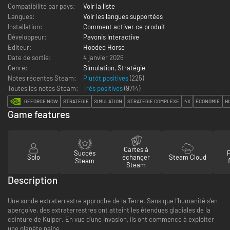
Compatibilité par pays:
Voir la liste
Langues:
Voir les langues supportées
Installation:
Comment activer ce produit
Développeur:
Pavonis Interactive
Editeur:
Hooded Horse
Date de sortie:
4 janvier 2026
Genre:
Simulation
,
Stratégie
Notes récentes Steam:
Plutôt positives
(225)
Toutes les notes Steam:
Très positives
(
9714
)
GEFORCE NOW
STRATÉGIE
SIMULATION
STRATÉGIE COMPLEXE
4X
ÉCONOMIE
H
Game features
Cartes à
Succès
Solo
échanger
Steam Cloud
Steam
Steam
Description
Une sonde extraterrestre approche de la Terre. Sans que l’humanité s’en
aperçoive, des extraterrestres ont atteint les étendues glaciales de la
ceinture de Kuiper. En vue d’une invasion, ils ont commencé à exploiter
une planète naine.