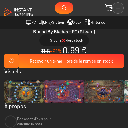
PC
PlayStation
Xbox
Nintendo
Bound By Blades - PC (Steam)
Steam
Hors stock
0.99 €
11 €
-91%
Recevoir un e-mail lors de la remise en stock
Visuels
À propos
Pas assez d'avis pour
--
calculer la note