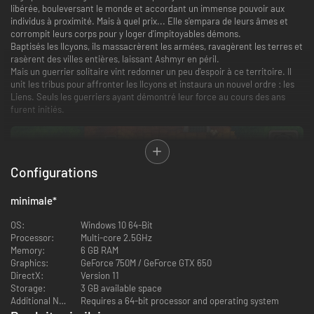
libérée, bouleversant le monde et accordant un immense pouvoir aux
individus à proximité. Mais à quel prix... Elle s'empara de leurs âmes et
corrompit leurs corps pour y loger d'impitoyables démons.
Baptisés les Ilcyons, ils massacrèrent les armées, ravagèrent les terres et
rasèrent des villes entières, laissant Ashmyr en péril.
Mais un guerrier solitaire vint redonner un peu d'espoir à ce territoire. Il
unit les tribus pour affronter les Ilcyons et instaura un nouvel ordre : les
Liens. Seuls les guerriers ayant démontré leur force au cours des ans
furent initiés.
Configurations
minimale
*
OS:
Windows 10 64-Bit
Processor:
Multi-core 2.5GHz
Memory:
6 GB RAM
Graphics:
GeForce 750M / GeForce GTX 650
DirectX:
Version 11
Storage:
3 GB available space
Additional Notes:
Requires a 64-bit processor and operating system