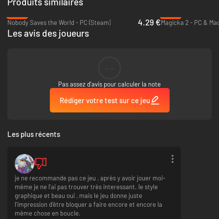
Produits similaires
-83%
-80%
4.29 €
Nobody Saves the World - PC (Steam)
Magicka 2 - PC & Ma
Vainquez 10 boss Ilcyons uniques et leurs variantes maléfiques en
Les avis des joueurs
mode Extrême, collectez leurs butins et créez de super
équipements
Façonnez votre style de jeu en déverrouillant de puissants bonus
--
d'ensemble d'objets et recevez de nouvelles modifications
puissantes pour vos capacités
De puissants enchantements accordent des buffs et des
Pas assez d'avis pour calculer la note
améliorations pour votre équipement
Rédiger votre test sur ce jeu
Les plus récents
je ne recommande pas ce jeu , après y avoir jouer moi-
même je ne l'ai pas trouver très interessant. le style
graphique et beau oui , mais le jeu donne juste
l'impression d'être bloquer a faire encore et encore la
même chose en boucle.