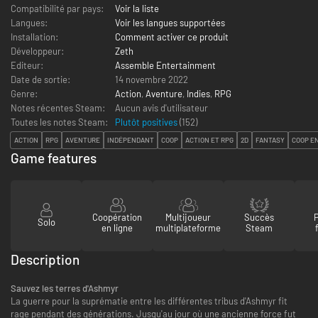
Compatibilité par pays:
Voir la liste
Langues:
Voir les langues supportées
Installation:
Comment activer ce produit
Développeur:
Zeth
Editeur:
Assemble Entertainment
Date de sortie:
14 novembre 2022
Genre:
Action
,
Aventure
,
Indies
,
RPG
Notes récentes Steam:
Aucun avis d'utilisateur
Toutes les notes Steam:
Plutôt positives
(
152
)
ACTION
RPG
AVENTURE
INDÉPENDANT
COOP
ACTION ET RPG
2D
FANTASY
COOP E
Game features
Coopération
Multijoueur
Succès
Solo
en ligne
multiplateforme
Steam
Description
Sauvez les terres d'Ashmyr
La guerre pour la suprématie entre les différentes tribus d'Ashmyr fit
rage pendant des générations. Jusqu'au jour où une ancienne force fut